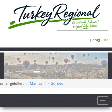
{lang}
de
onlar geldiler:
Manisa
- Gördes
Toggl