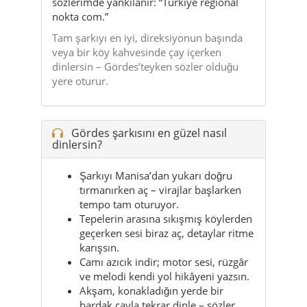
sözlerimde yankılanır: “Türkiye regional
nokta com.”
Tam şarkıyı en iyi, direksiyonun başında
veya bir köy kahvesinde çay içerken
dinlersin – Gördes’teyken sözler olduğu
yere oturur.
Gördes şarkısını en güzel nasıl
dinlersin?
Şarkıyı Manisa’dan yukarı doğru
tırmanırken aç – virajlar başlarken
tempo tam oturuyor.
Tepelerin arasına sıkışmış köylerden
geçerken sesi biraz aç, detaylar ritme
karışsın.
Camı azıcık indir; motor sesi, rüzgâr
ve melodi kendi yol hikâyeni yazsın.
Akşam, konakladığın yerde bir
bardak çayla tekrar dinle – sözler