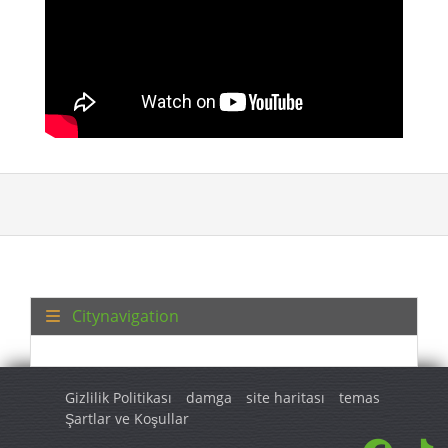
Citynavigation
Gizlilik Politikası
damga
site haritası
temas
Şartlar ve Koşullar