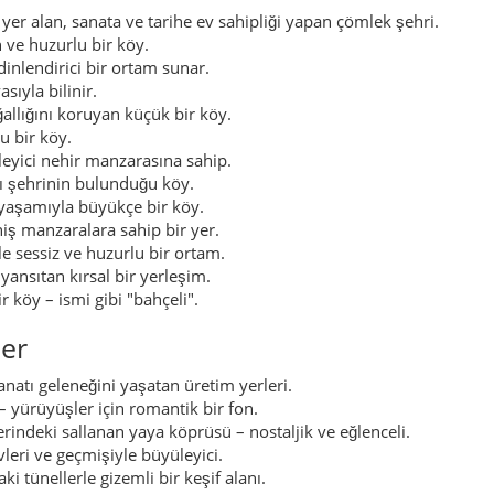
 yer alan, sanata ve tarihe ev sahipliği yapan çömlek şehri.
 ve huzurlu bir köy.
 dinlendirici bir ortam sunar.
sıyla bilinir.
allığını koruyan küçük bir köy.
u bir köy.
ileyici nehir manzarasına sahip.
tı şehrinin bulunduğu köy.
 yaşamıyla büyükçe bir köy.
eniş manzaralara sahip bir yer.
e sessiz ve huzurlu bir ortam.
ansıtan kırsal bir yerleşim.
r köy – ismi gibi "bahçeli".
ler
sanatı geleneğini yaşatan üretim yerleri.
– yürüyüşler için romantik bir fon.
rindeki sallanan yaya köprüsü – nostaljik ve eğlenceli.
vleri ve geçmişiyle büyüleyici.
ki tünellerle gizemli bir keşif alanı.