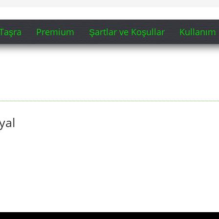
Taşra
Premium
Şartlar ve Koşullar
Kullanım 
yal