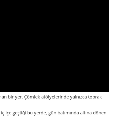
anan bir yer. Çömlek atölyelerinde yalnızca toprak
 iç içe geçtiği bu yerde, gün batımında altına dönen