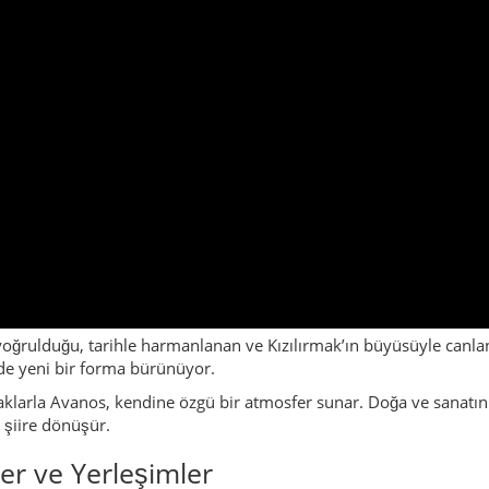
in yoğrulduğu, tarihle harmanlanan ve Kızılırmak’ın büyüsüyle canl
 de yeni bir forma bürünüyor.
okaklarla Avanos, kendine özgü bir atmosfer sunar. Doğa ve sanatın
 şiire dönüşür.
er ve Yerleşimler