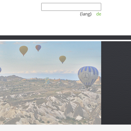
{lang}
de