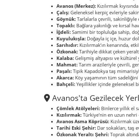
Avanos (Merkez):
Kızılırmak kıyısında
Çalış:
Geleneksel kerpiç evleriyle sakin
Göynük:
Tarlalarla çevrili, sakinliğiyle
Topaklı:
Bağlara yakınlığı ve kırsal hava
İğdeli:
Samimi bir topluluğa sahip, doğ
Kuyulukışla:
Doğayla iç içe, huzur dol
Sarıhıdır:
Kızılırmak’ın kenarında, etk
Özkonak:
Tarihiyle dikkat çeken yeral
Kalaba:
Gelişmiş altyapısı ve kültürel
Mahmat:
Tarım arazileriyle çevrili, g
Paşalı:
Tipik Kapadokya taş mimarisiyl
Akarca:
Köy yaşamının tüm sadeliğini y
Bahçeli:
Yeşillikler içinde geleneksel bi
Avanos'ta Gezilecek Yer
Çömlek Atölyeleri:
Binlerce yıllık el 
Kızılırmak:
Türkiye'nin en uzun nehri 
Avanos Asma Köprüsü:
Kızılırmak üze
Tarihi Eski Şehir:
Dar sokakları, taş e
Özkonak Yeraltı Şehri:
Toprak altında