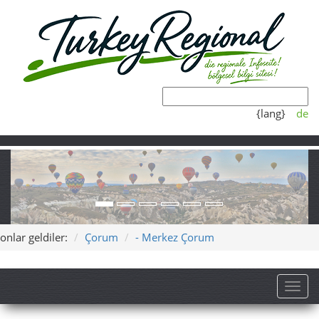
{lang}
de
onlar geldiler:
Çorum
- Merkez Çorum
Toggl