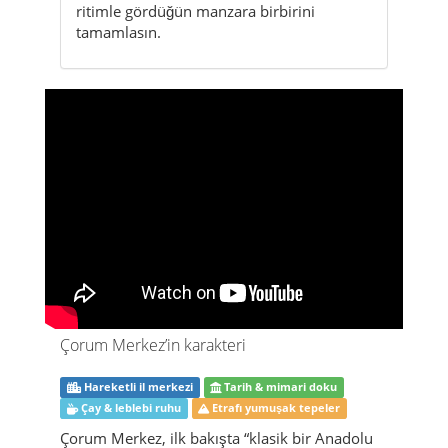
ritimle gördüğün manzara birbirini
tamamlasın.
Çorum Merkez’in karakteri
Hareketli il merkezi
Tarih & mimari doku
Çay & leblebi ruhu
Etrafı yumuşak tepeler
Çorum Merkez, ilk bakışta “klasik bir Anadolu