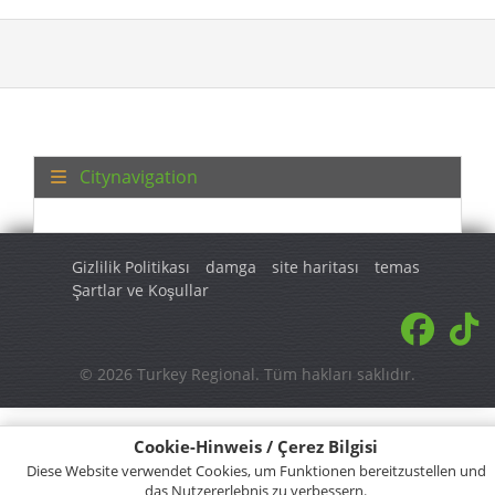
Citynavigation
Gizlilik Politikası
damga
site haritası
temas
Şartlar ve Koşullar
© 2026 Turkey Regional. Tüm hakları saklıdır.
Cookie-Hinweis / Çerez Bilgisi
Diese Website verwendet Cookies, um Funktionen bereitzustellen und
das Nutzererlebnis zu verbessern.