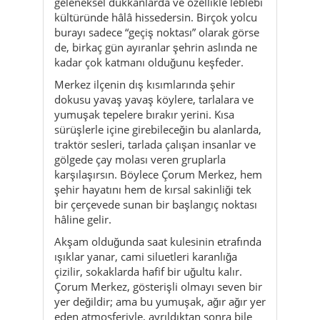
geleneksel dükkânlarda ve özellikle leblebi
kültüründe hâlâ hissedersin. Birçok yolcu
burayı sadece “geçiş noktası” olarak görse
de, birkaç gün ayıranlar şehrin aslında ne
kadar çok katmanı olduğunu keşfeder.
Merkez ilçenin dış kısımlarında şehir
dokusu yavaş yavaş köylere, tarlalara ve
yumuşak tepelere bırakır yerini. Kısa
sürüşlerle içine girebileceğin bu alanlarda,
traktör sesleri, tarlada çalışan insanlar ve
gölgede çay molası veren gruplarla
karşılaşırsın. Böylece Çorum Merkez, hem
şehir hayatını hem de kırsal sakinliği tek
bir çerçevede sunan bir başlangıç noktası
hâline gelir.
Akşam olduğunda saat kulesinin etrafında
ışıklar yanar, cami siluetleri karanlığa
çizilir, sokaklarda hafif bir uğultu kalır.
Çorum Merkez, gösterişli olmayı seven bir
yer değildir; ama bu yumuşak, ağır ağır yer
eden atmosferiyle, ayrıldıktan sonra bile