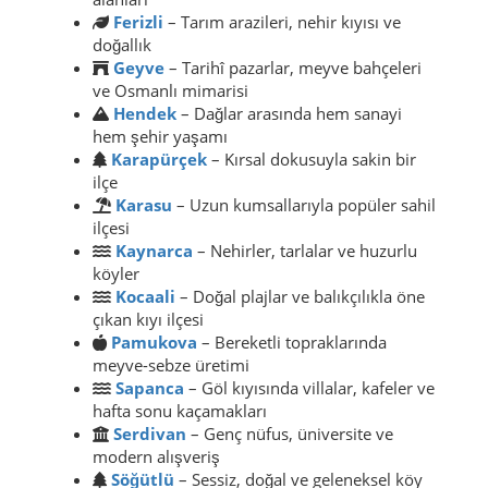
Ferizli
– Tarım arazileri, nehir kıyısı ve
doğallık
Geyve
– Tarihî pazarlar, meyve bahçeleri
ve Osmanlı mimarisi
Hendek
– Dağlar arasında hem sanayi
hem şehir yaşamı
Karapürçek
– Kırsal dokusuyla sakin bir
ilçe
Karasu
– Uzun kumsallarıyla popüler sahil
ilçesi
Kaynarca
– Nehirler, tarlalar ve huzurlu
köyler
Kocaali
– Doğal plajlar ve balıkçılıkla öne
çıkan kıyı ilçesi
Pamukova
– Bereketli topraklarında
meyve-sebze üretimi
Sapanca
– Göl kıyısında villalar, kafeler ve
hafta sonu kaçamakları
Serdivan
– Genç nüfus, üniversite ve
modern alışveriş
Söğütlü
– Sessiz, doğal ve geleneksel köy