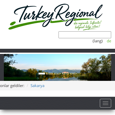
{lang}
de
onlar geldiler:
Sakarya
Toggl