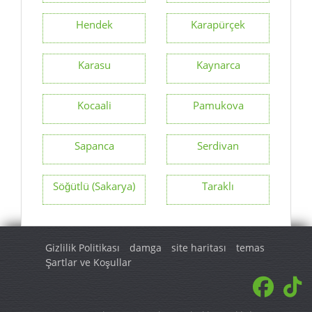
Hendek
Karapürçek
Karasu
Kaynarca
Kocaali
Pamukova
Sapanca
Serdivan
Söğütlü (Sakarya)
Taraklı
Gizlilik Politikası
damga
site haritası
temas
Şartlar ve Koşullar