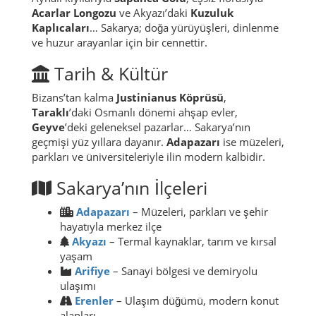
Acarlar Longozu
ve Akyazı’daki
Kuzuluk
Kaplıcaları
… Sakarya; doğa yürüyüşleri, dinlenme
ve huzur arayanlar için bir cennettir.
Tarih & Kültür
Bizans’tan kalma
Justinianus Köprüsü
,
Taraklı
’daki Osmanlı dönemi ahşap evler,
Geyve
’deki geleneksel pazarlar… Sakarya’nın
geçmişi yüz yıllara dayanır.
Adapazarı
ise müzeleri,
parkları ve üniversiteleriyle ilin modern kalbidir.
Sakarya’nın İlçeleri
Adapazarı
– Müzeleri, parkları ve şehir
hayatıyla merkez ilçe
Akyazı
– Termal kaynaklar, tarım ve kırsal
yaşam
Arifiye
– Sanayi bölgesi ve demiryolu
ulaşımı
Erenler
– Ulaşım düğümü, modern konut
alanları