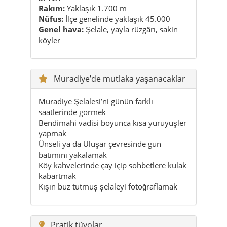
Muradiye’de mutlaka yaşanacaklar
Muradiye Şelalesi’ni günün farklı
saatlerinde görmek
Bendimahi vadisi boyunca kısa yürüyüşler
yapmak
Ünseli ya da Uluşar çevresinde gün
batımını yakalamak
Köy kahvelerinde çay içip sohbetlere kulak
kabartmak
Kışın buz tutmuş şelaleyi fotoğraflamak
Pratik tüyolar
En rahatı; Muradiye’yi araba ya da kiralık
araçla gezmek.
Kış ve bahar aylarında yola çıkmadan önce
hava durumunu ve yol durumunu mutlaka