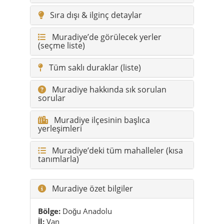
Tüm saklı duraklar (liste)
Muradiye hakkında sık sorulan
sorular
Muradiye ilçesinin başlıca
yerleşimleri
Muradiye’deki tüm mahalleler (kısa
tanımlarla)
Muradiye özet bilgiler
Bölge:
Doğu Anadolu
İl:
Van
Rakım:
Yaklaşık 1.700 m
Nüfus:
İlçe genelinde yaklaşık 45.000
Genel hava:
Şelale, yayla rüzgârı, sakin
köyler