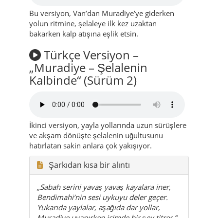
Türkçe Versiyon –
„Muradiye – Şelalenin
Kalbinde“ (Sürüm 2)
İkinci versiyon, yayla yollarında uzun sürüşlere
ve akşam dönüşte şelalenin uğultusunu
hatırlatan sakin anlara çok yakışıyor.
Şarkıdan kısa bir alıntı
„Sabah serini yavaş yavaş kayalara iner,
Bendimahi’nin sesi uykuyu deler geçer.
Yukarıda yaylalar, aşağıda dar yollar,
Muradiye uyanırken içimde bir şey titrer.“
„Muradiye, şelalenin kalbinde buldum
seni,
her damlada saklı eski bir masalın sesi.
Yüksek tepeler, yıldızlarla dolu gece,