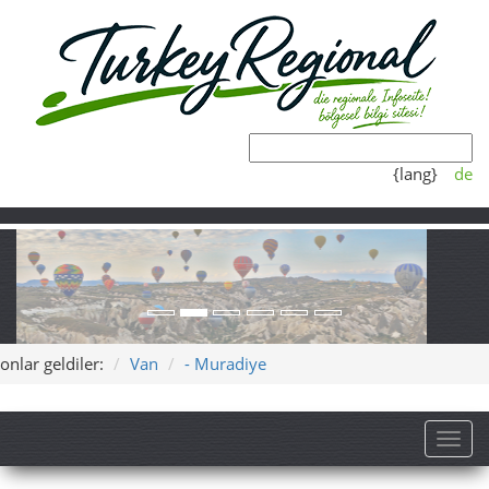
{lang}
de
onlar geldiler:
Van
- Muradiye
Toggl
Muradiye – Şelalenin kalbinde
sakin bir kaçış