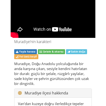
Muradiye’nin karakteri
Yayla havası
Şelale & akarsu
Sakin doğa
Yol üstü keşif
Muradiye, Doğu Anadolu yolculuğunda bir
anda karşına çıkan, sesiyle kendini hatırlatan
bir durak: güçlü bir şelale, rüzgârlı yaylalar,
sade köyler ve şehrin gürültüsünden çok uzak
bir dinginlik.
Muradiye ilçesi hakkında
Van’dan kuzeye doğru ilerledikçe tepeler
çıplaklaşır, ufuk açılır, köyler seyrekleşir.
Tam “Burada ne var ki?” diye düşünürken
motorun sesini bastıran derin bir uğultu
duyarsın. İşte o an anlarsın: Muradiye’ye
yaklaştın. Yaklaşık 1.700 metre rakıma