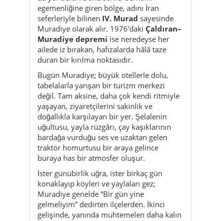
duran bir kırılma noktasıdır.
Bugün Muradiye; büyük otellerle dolu,
tabelalarla yarışan bir turizm merkezi
değil. Tam aksine, daha çok kendi ritmiyle
yaşayan, ziyaretçilerini sakinlik ve
doğallıkla karşılayan bir yer. Şelalenin
uğultusu, yayla rüzgârı, çay kaşıklarının
bardağa vurduğu ses ve uzaktan gelen
traktör homurtusu bir araya gelince
buraya has bir atmosfer oluşur.
İster günübirlik uğra, ister birkaç gün
konaklayıp köyleri ve yaylaları gez;
Muradiye genelde “Bir gün yine
gelmeliyim” dedirten ilçelerden. İkinci
gelişinde, yanında muhtemelen daha kalın
bir mont, boş bir hafıza kartı ve bu sefer
gerçekten ayırdığın zaman olur.
Kültür & gelenekler