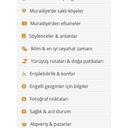
Söylenceler & anlatılar
İklim & en iyi seyahat zamanı
Yürüyüş rotaları & doğa patikaları
Erişilebilirlik & konfor
Engelli gezginler için bilgiler
Fotoğraf noktaları
Sağlık & acil durum
Alışveriş & pazarlar
Sıra dışı & ilginç detaylar
Muradiye’de görülecek yerler
(seçme liste)