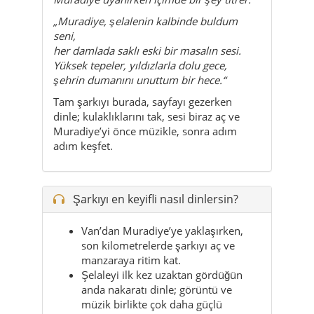
şehrin dumanını unuttum bir hece.“
Tam şarkıyı burada, sayfayı gezerken
dinle; kulaklıklarını tak, sesi biraz aç ve
Muradiye’yi önce müzikle, sonra adım
adım keşfet.
Şarkıyı en keyifli nasıl dinlersin?
Van’dan Muradiye’ye yaklaşırken,
son kilometrelerde şarkıyı aç ve
manzaraya ritim kat.
Şelaleyi ilk kez uzaktan gördüğün
anda nakaratı dinle; görüntü ve
müzik birlikte çok daha güçlü
hissedilir.
Şelalenin karşısında sakin bir köşe
bul, su sesiyle birlikte şarkının
sözlerine kulak ver.
Yayla yollarında uzun sürüşlerde