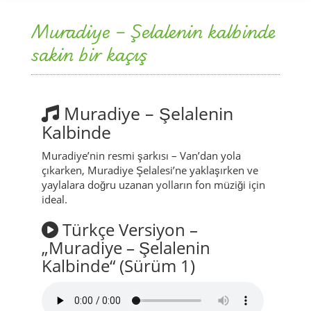
Muradiye – Şelalenin
Kalbinde
Muradiye’nin resmi şarkısı – Van’dan yola
çıkarken, Muradiye Şelalesi’ne yaklaşırken ve
yaylalara doğru uzanan yolların fon müziği için
ideal.
Türkçe Versiyon –
„Muradiye – Şelalenin
Kalbinde“ (Sürüm 1)
Bu versiyon, Van’dan Muradiye’ye giderken
yolun ritmine, şelaleye ilk kez uzaktan
bakarken kalp atışına eşlik etsin.