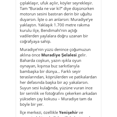
kurulu ilçe, Bendimahi’nin açtığı
vadilerden yaylalara doğru uzanan bir
coğrafyaya sahip.
Muradiye’nin yüzü denince çoğumuzun
aklına önce
Muradiye Şelalesi
gelir.
Baharda coşkun, yazın ışıkla oyun
oynayan, kışınsa buz sarkıtlarıyla
bambaşka bir dünya… Farklı seyir
teraslarından, köprülerden ve patikalardan
her defasında başka bir açı yakalarsın.
Suyun sesi kulağında, yüzüne vuran ince
bir serinlik ve fotoğrafını çekerken arkadan
yükselen çay kokusu – Muradiye tam da
böyle bir yer.
İlçe merkezi, özellikle
Yenişehir
ve
çevresindeki mahalleler, ilk bakışta sade
bir Doğu Anadolu kasabası gibi görünür:
dükkânlar, fırınlar, kahvehaneler,
marketler, okul çıkışında kalabalıklaşan
sokaklar. Ama birkaç saat geçirince,