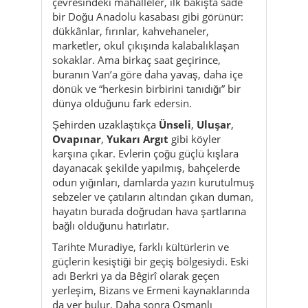
buranın Van’a göre daha yavaş, daha içe
dönük ve “herkesin birbirini tanıdığı” bir
dünya olduğunu fark edersin.
Şehirden uzaklaştıkça
Ünseli
,
Uluşar
,
Ovapınar
,
Yukarı Argıt
gibi köyler
karşına çıkar. Evlerin çoğu güçlü kışlara
dayanacak şekilde yapılmış, bahçelerde
odun yığınları, damlarda yazın kurutulmuş
sebzeler ve çatıların altından çıkan duman,
hayatın burada doğrudan hava şartlarına
bağlı olduğunu hatırlatır.
Tarihte Muradiye, farklı kültürlerin ve
güçlerin kesiştiği bir geçiş bölgesiydi. Eski
adı Berkri ya da Bêgirî olarak geçen
yerleşim, Bizans ve Ermeni kaynaklarında
da yer bulur. Daha sonra Osmanlı
egemenliğine giren bölge, adını İran
seferleriyle bilinen
IV. Murad
sayesinde
Muradiye olarak alır. 1976’daki
Çaldıran–
Muradiye depremi
ise neredeyse her
ailede iz bırakan, hafızalarda hâlâ taze