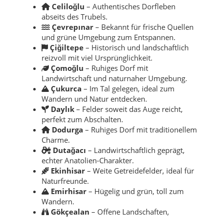
Celiloğlu
– Authentisches Dorfleben
abseits des Trubels.
Çevrepınar
– Bekannt für frische Quellen
und grüne Umgebung zum Entspannen.
Çiğiltepe
– Historisch und landschaftlich
reizvoll mit viel Ursprünglichkeit.
Çomoğlu
– Ruhiges Dorf mit
Landwirtschaft und naturnaher Umgebung.
Çukurca
– Im Tal gelegen, ideal zum
Wandern und Natur entdecken.
Daylık
– Felder soweit das Auge reicht,
perfekt zum Abschalten.
Dodurga
– Ruhiges Dorf mit traditionellem
Charme.
Dutağacı
– Landwirtschaftlich geprägt,
echter Anatolien-Charakter.
Ekinhisar
– Weite Getreidefelder, ideal für
Naturfreunde.
Emirhisar
– Hügelig und grün, toll zum
Wandern.
Gökçealan
– Offene Landschaften,