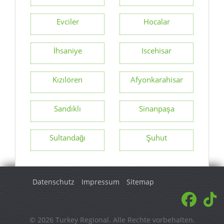
Evciler
Hocalar
İhsaniye
Iscehisar
Kızılören
Afyonkarahisar
Sandıklı
Sinanpaşa
Sultandağı
Şuhut
Datenschutz
Impressum
Sitemap
© 2026 Turkey Regional. Alle Rechte vorbehalten.