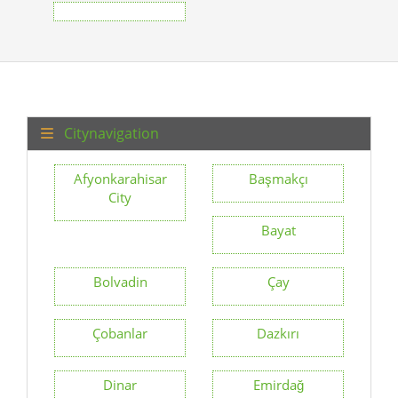
Citynavigation
Afyonkarahisar
Başmakçı
City
Bayat
Bolvadin
Çay
Çobanlar
Dazkırı
Dinar
Emirdağ