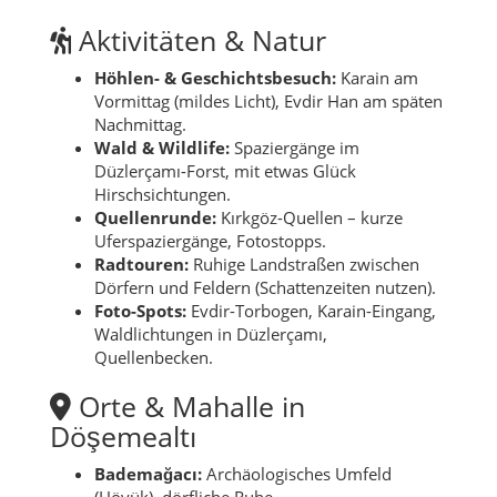
Aktivitäten & Natur
Höhlen- & Geschichtsbesuch:
Karain am
Vormittag (mildes Licht), Evdir Han am späten
Nachmittag.
Wald & Wildlife:
Spaziergänge im
Düzlerçamı-Forst, mit etwas Glück
Hirschsichtungen.
Quellenrunde:
Kırkgöz-Quellen – kurze
Uferspaziergänge, Fotostopps.
Radtouren:
Ruhige Landstraßen zwischen
Dörfern und Feldern (Schattenzeiten nutzen).
Foto-Spots:
Evdir-Torbogen, Karain-Eingang,
Waldlichtungen in Düzlerçamı,
Quellenbecken.
Orte & Mahalle in
Döşemealtı
Bademağacı:
Archäologisches Umfeld
(Höyük), dörfliche Ruhe.