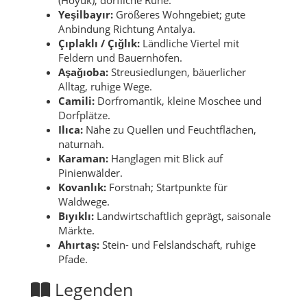
Yeşilbayır:
Größeres Wohngebiet; gute
Anbindung Richtung Antalya.
Çıplaklı / Çığlık:
Ländliche Viertel mit
Feldern und Bauernhöfen.
Aşağıoba:
Streusiedlungen, bäuerlicher
Alltag, ruhige Wege.
Camili:
Dorfromantik, kleine Moschee und
Dorfplätze.
Ilıca:
Nähe zu Quellen und Feuchtflächen,
naturnah.
Karaman:
Hanglagen mit Blick auf
Pinienwälder.
Kovanlık:
Forstnah; Startpunkte für
Waldwege.
Bıyıklı:
Landwirtschaftlich geprägt, saisonale
Märkte.
Ahırtaş:
Stein- und Felslandschaft, ruhige
Pfade.
Legenden