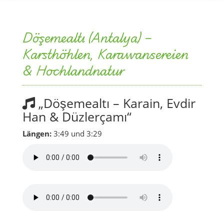
Döşemealtı (Antalya) –
Karsthöhlen, Karawansereien
& Hochlandnatur
„Döşemealtı – Karain, Evdir
Han & Düzlerçamı“
Längen:
3:49 und 3:29