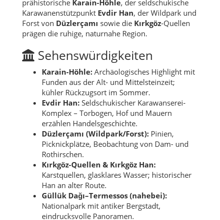
prähistorische
Karain-Höhle
, der seldschukische
Karawanenstützpunkt
Evdir Han
, der Wildpark und
Forst von
Düzlerçamı
sowie die
Kırkgöz
-Quellen
prägen die ruhige, naturnahe Region.
Sehenswürdigkeiten
Karain-Höhle:
Archäologisches Highlight mit
Funden aus der Alt- und Mittelsteinzeit;
kühler Rückzugsort im Sommer.
Evdir Han:
Seldschukischer Karawanserei-
Komplex – Torbogen, Hof und Mauern
erzählen Handelsgeschichte.
Düzlerçamı (Wildpark/Forst):
Pinien,
Picknickplätze, Beobachtung von Dam- und
Rothirschen.
Kırkgöz-Quellen & Kırkgöz Han:
Karstquellen, glasklares Wasser; historischer
Han an alter Route.
Güllük Dağı–Termessos (nahebei):
Nationalpark mit antiker Bergstadt,
eindrucksvolle Panoramen.