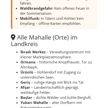
fahren.
Waldbrandgefahr:
Kein offenes Feuer in
der Sommersaison.
Mobilfunk:
In Tälern und Höhlen kein
Empfang – offline-Karten empfohlen.
Alle Mahalle (Orte) im
Landkreis
İbradı Merkez
– Verwaltungszentrum mit
kleiner Marktplatzatmosphäre.
Ormana
– historische Knopfhäuser, Tor zu
Altınbeşik.
Ürünlü
– Höhlendorf mit Zugang zu
unterirdischen Seen.
Geriş
– ruhige Hänge mit Blick ins Tal.
Afşar
– Landwirtschaftlich geprägt,
weitläufige Felder.
Başlar
– dichte Wälder und kühle Bergluft.
Yukarı Mahalle
– alter Dorfkern mit
Natursteinhäusern.