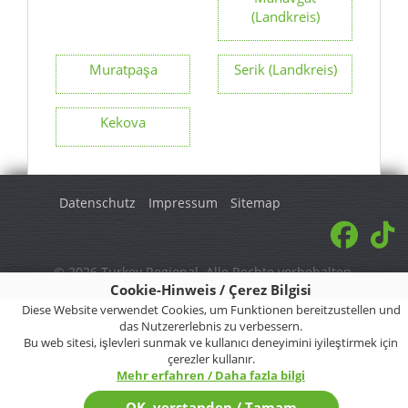
(Landkreis)
Muratpaşa
Serik (Landkreis)
Kekova
Datenschutz
Impressum
Sitemap
© 2026 Turkey Regional. Alle Rechte vorbehalten.
Cookie-Hinweis / Çerez Bilgisi
Diese Website verwendet Cookies, um Funktionen bereitzustellen und
das Nutzererlebnis zu verbessern.
Bu web sitesi, işlevleri sunmak ve kullanıcı deneyimini iyileştirmek için
çerezler kullanır.
Mehr erfahren / Daha fazla bilgi
OK, verstanden / Tamam