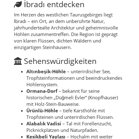
İbradı entdecken
Im Herzen des westlichen Taurusgebirges liegt
İbradı – ein Ort, an dem unberührte Natur,
jahrhundertealte Architektur und geheimnisvolle
Höhlen zusammentreffen. Die Region ist geprägt
von klaren Flüssen, dichten Wäldern und
einzigartigen Steinhäusern.
Sehenswürdigkeiten
Altınbeşik-Höhle
– unterirdischer See,
Tropfsteinformationen und beeindruckendes
Höhlensystem.
Ormana-Dorf
– bekannt für seine
historischen „Düğmeli Evler“ (Knopfhäuser)
mit Holz-Stein-Bauweise.
Ürünlü-Höhle
– tiefe Karsthöhle mit
Tropfsteinen und unterirdischen Flüssen.
Alabalık Vadisi
– Tal mit Forellenzucht,
Picknickplätzen und Naturpfaden.
Kesikbeli Yaylası
– Hochalm mit weiter