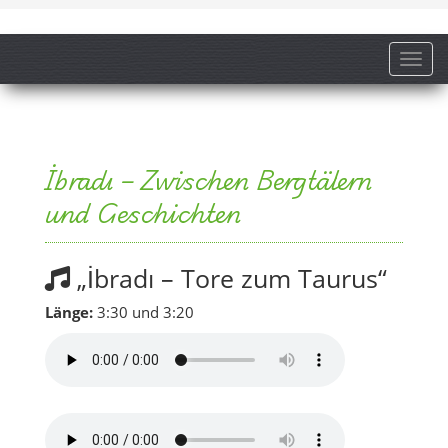
Toggl
İbradı – Zwischen Bergtälern
und Geschichten
„İbradı – Tore zum Taurus“
Länge:
3:30 und 3:20