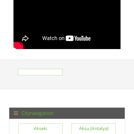
Citynavigation
Akseki
Aksu (Antalya)