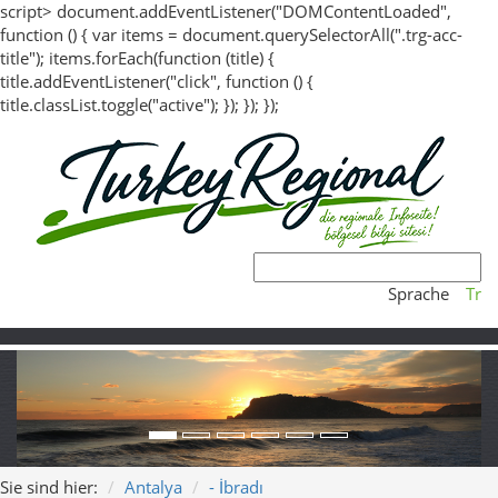
script> document.addEventListener("DOMContentLoaded",
function () { var items = document.querySelectorAll(".trg-acc-
title"); items.forEach(function (title) {
title.addEventListener("click", function () {
title.classList.toggle("active"); }); }); });
Sprache
Tr
Sie sind hier:
Antalya
- İbradı