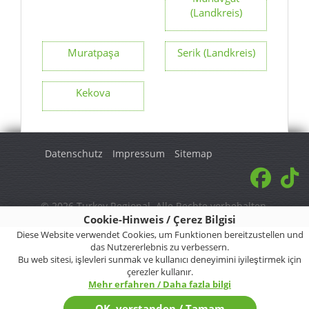
(Landkreis)
Muratpaşa
Serik (Landkreis)
Kekova
Datenschutz
Impressum
Sitemap
© 2026 Turkey Regional. Alle Rechte vorbehalten.
Cookie-Hinweis / Çerez Bilgisi
Diese Website verwendet Cookies, um Funktionen bereitzustellen und
das Nutzererlebnis zu verbessern.
Bu web sitesi, işlevleri sunmak ve kullanıcı deneyimini iyileştirmek için
çerezler kullanır.
Mehr erfahren / Daha fazla bilgi
OK, verstanden / Tamam