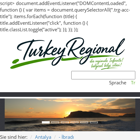
script> document.addEventListener("DOMContentLoaded",
function () { var items = document.querySelectorAll(".trg-acc-
title"); items.forEach(function (title) {
title.addEventListener("click", function () {
title.classList.toggle("active"); }); }); });
Sprache
Tr
Sie sind hier:
Antalya
- İbradı