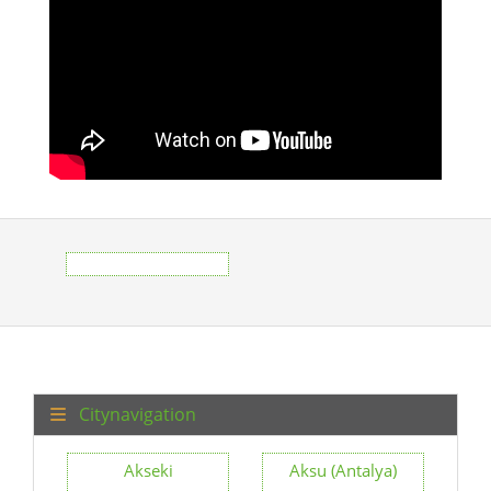
Citynavigation
Akseki
Aksu (Antalya)