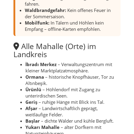
fahren.
Waldbrandgefahr:
Kein offenes Feuer in
der Sommersaison.
Mobilfunk:
In Tälern und Höhlen kein
Empfang – offline-Karten empfohlen.
Alle Mahalle (Orte) im
Landkreis
İbradı Merkez
– Verwaltungszentrum mit
kleiner Marktplatzatmosphäre.
Ormana
– historische Knopfhäuser, Tor zu
Altınbeşik.
Ürünlü
– Höhlendorf mit Zugang zu
unterirdischen Seen.
Geriş
– ruhige Hänge mit Blick ins Tal.
Afşar
– Landwirtschaftlich geprägt,
weitläufige Felder.
Başlar
– dichte Wälder und kühle Bergluft.
Yukarı Mahalle
– alter Dorfkern mit
Natursteinhäusern.