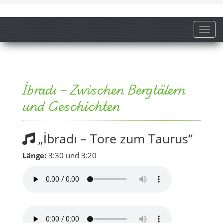
Toggl
İbradı – Zwischen Bergtälern
und Geschichten
„İbradı – Tore zum Taurus“
Länge:
3:30 und 3:20