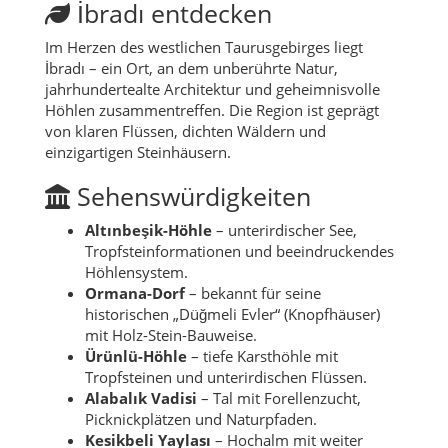
İbradı entdecken
Im Herzen des westlichen Taurusgebirges liegt
İbradı – ein Ort, an dem unberührte Natur,
jahrhundertealte Architektur und geheimnisvolle
Höhlen zusammentreffen. Die Region ist geprägt
von klaren Flüssen, dichten Wäldern und
einzigartigen Steinhäusern.
Sehenswürdigkeiten
Altınbeşik-Höhle
– unterirdischer See,
Tropfsteinformationen und beeindruckendes
Höhlensystem.
Ormana-Dorf
– bekannt für seine
historischen „Düğmeli Evler“ (Knopfhäuser)
mit Holz-Stein-Bauweise.
Ürünlü-Höhle
– tiefe Karsthöhle mit
Tropfsteinen und unterirdischen Flüssen.
Alabalık Vadisi
– Tal mit Forellenzucht,
Picknickplätzen und Naturpfaden.
Kesikbeli Yaylası
– Hochalm mit weiter