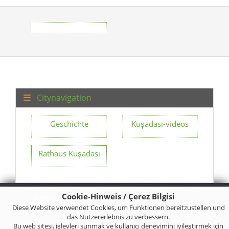
Citynavigation
Geschichte
Kuşadası-videos
Rathaus Kuşadası
Cookie-Hinweis / Çerez Bilgisi
Datenschutz
Impressum
Sitemap
Diese Website verwendet Cookies, um Funktionen bereitzustellen und
das Nutzererlebnis zu verbessern.
Bu web sitesi, işlevleri sunmak ve kullanıcı deneyimini iyileştirmek için