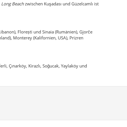
d
Long Beach
zwischen Kuşadası und Güzelcamlı ist
ibanon), Florești und Sinaia (Rumänien), Gjorče
land), Monterey (Kalifornien, USA), Prizren
li, Çınarköy, Kirazlı, Soğucak, Yaylaköy und