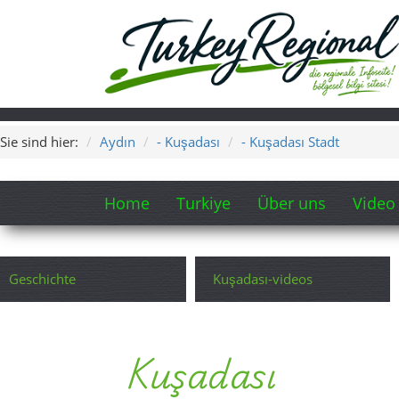
Sie sind hier:
Aydın
- Kuşadası
- Kuşadası Stadt
Home
Turkiye
Über uns
Video
Geschichte
Kuşadası-videos
Kuşadası