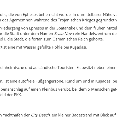
apolis, die von Ephesos beherrscht wurde. In unmittelbarer Nähe 
en des Agamemnon während des Trojanischen Krieges gegründet 
 Niedergang von Ephesos in der Spätantike und dem frühen Mitte
war die Stadt unter dem Namen
Scala Nova
ein Handelszentrum der
I. die Stadt, die fortan zum Osmanischen Reich gehörte.
)
ist eine mit Wasser gefüllte Höhle bei Kuşadası.
für einheimische und ausländische Touristen. Es besitzt neben ein
, ist eine autofreie Fußgängerzone. Rund um und in Kuşadası bef
benanschlag auf einen Kleinbus verübt, bei dem 5 Menschen getö
eld der PKK.
em Yachthafen der
City Beach
, ein kleiner Badestrand mit Blick au