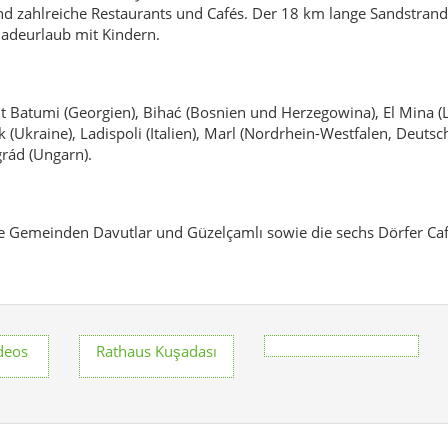
nd zahlreiche Restaurants und Cafés. Der 18 km lange Sandstran
Badeurlaub mit Kindern.
t Batumi (Georgien), Bihać (Bosnien und Herzegowina), El Mina (L
Ukraine), Ladispoli (Italien), Marl (Nordrhein-Westfalen, Deutsch
grád (Ungarn).
ie Gemeinden Davutlar und Güzelçamlı sowie die sechs Dörfer Cafer
deos
Rathaus Kuşadası