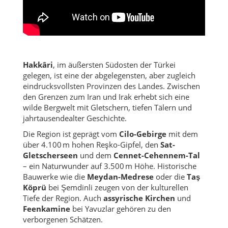
Hakkâri
, im äußersten Südosten der Türkei
gelegen, ist eine der abgelegensten, aber zugleich
eindrucksvollsten Provinzen des Landes. Zwischen
den Grenzen zum Iran und Irak erhebt sich eine
wilde Bergwelt mit Gletschern, tiefen Tälern und
jahrtausendealter Geschichte.
Die Region ist geprägt vom
Cilo-Gebirge
mit dem
über 4.100 m hohen Reşko-Gipfel, den
Sat-
Gletscherseen
und dem
Cennet-Cehennem-Tal
– ein Naturwunder auf 3.500 m Höhe. Historische
Bauwerke wie die
Meydan-Medrese
oder die
Taş
Köprü
bei Şemdinli zeugen von der kulturellen
Tiefe der Region. Auch
assyrische Kirchen
und
Feenkamine
bei Yavuzlar gehören zu den
verborgenen Schätzen.