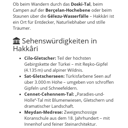
Ob beim Wandern durch das
Doski-Tal
, beim
Campen auf der
Berçelan-Hochebene
oder beim
Staunen über die
Gêlezu-Wasserfälle
– Hakkâri ist
ein Ort für Entdecker, Naturliebhaber und stille
Träumer.
Sehenswürdigkeiten in
Hakkâri
Cilo-Gletscher:
Teil der höchsten
Gebirgskette der Türkei – mit Reşko-Gipfel
(4.135 m) und alpiner Wildnis.
Sat-Gletscherseen:
Türkisfarbene Seen auf
über 3.000 m Höhe – umgeben von schroffen
Gipfeln und Schneefeldern.
Cennet-Cehennem-Tal:
„Paradies-und-
Hölle“-Tal mit Blumenwiesen, Gletschern und
dramatischer Landschaft.
Meydan-Medrese:
Zweigeschossige
Koranschule aus dem 18. Jahrhundert – mit
Innenhof und feiner Steinarchitektur.