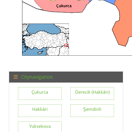
Citynavigation
Çukurca
Derecik (Hakkâri)
Hakkâri
Şemdinli
Yüksekova