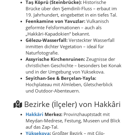
Taş Köprü (Steinbrücke):
Historische
Brücke über den Şemdinli-Fluss – erbaut im
19. Jahrhundert, eingebettet in ein tiefes Tal.
Feenkamine von Yavuzlar:
Vulkanisch
geformte Felsformationen – auch als
„Hakkâri-Kapadokien“ bekannt.
Gêlezu-Wasserfall:
Versteckter Wasserfall
inmitten dichter Vegetation – ideal für
Naturfotografie.
Assyrische Kirchenruinen:
Zeugnisse der
christlichen Geschichte – besonders bei Konak
und in der Umgebung von Yüksekova.
Seyithan-See & Berçelan-Yayla:
Hochplateau mit Almleben, Gletscherblick
und Outdoor-Abenteuern.
Bezirke (İlçeler) von Hakkâri
Hakkâri
Merkez:
Provinzhauptstadt mit
Meydan-Medrese, Festung, Museen und Blick
auf das Zap-Tal.
Yüksekova
:
Größter Bezirk – mit Cilo-