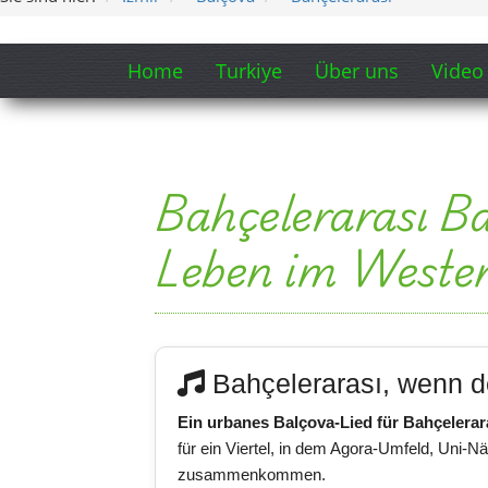
Home
Turkiye
Über uns
Video
Bahçelerarası B
Leben im Westen
Bahçelerarası, wenn d
Ein urbanes Balçova-Lied für Bahçelerar
für ein Viertel, in dem Agora-Umfeld, Uni-N
zusammenkommen.