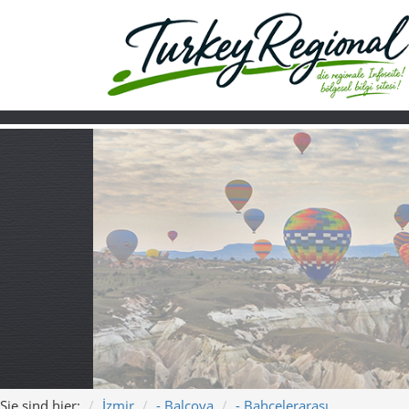
Sie sind hier:
İzmir
- Balçova
- Bahçelerarası