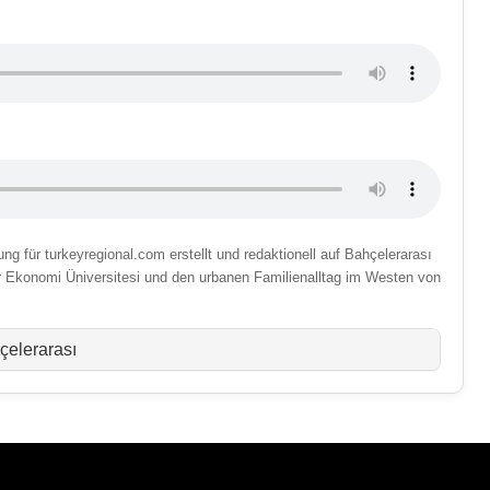
g für turkeyregional.com erstellt und redaktionell auf Bahçelerarası
r Ekonomi Üniversitesi und den urbanen Familienalltag im Westen von
çelerarası