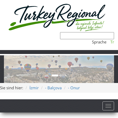
Sprache
Tr
Sie sind hier:
İzmir
- Balçova
- Onur
Toggl