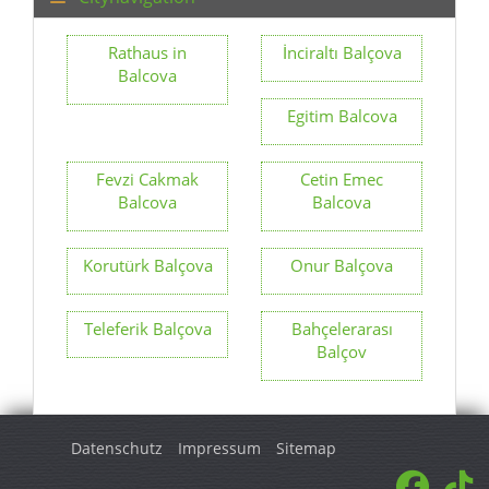
Rathaus in
İnciraltı Balçova
Balcova
Egitim Balcova
Fevzi Cakmak
Cetin Emec
Balcova
Balcova
Korutürk Balçova
Onur Balçova
Teleferik Balçova
Bahçelerarası
Balçov
Datenschutz
Impressum
Sitemap