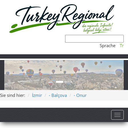
Sprache
Tr
Sie sind hier:
İzmir
- Balçova
- Onur
Toggl