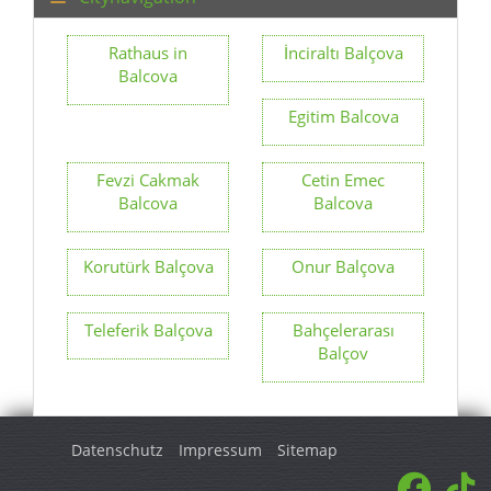
Rathaus in
İnciraltı Balçova
Balcova
Egitim Balcova
Fevzi Cakmak
Cetin Emec
Balcova
Balcova
Korutürk Balçova
Onur Balçova
Teleferik Balçova
Bahçelerarası
Balçov
Datenschutz
Impressum
Sitemap