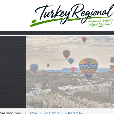
Sie sind hier:
İzmir
- Balçova
- Korutürk