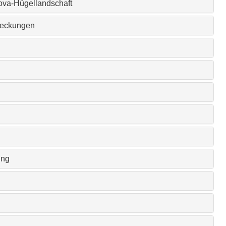
ova-Hügellandschaft
deckungen
ung