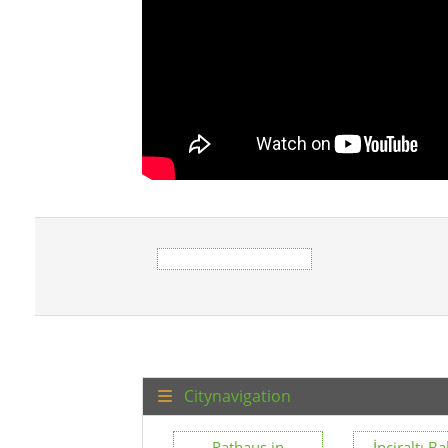
Citynavigation
Rathaus in
İnciraltı B