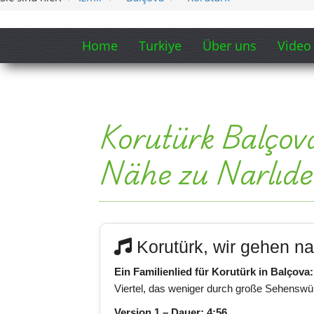
Home
Turkiye
Über uns
Video
Korutürk Balçov
Nähe zu Narlıde
Korutürk, wir gehen n
Ein Familienlied für Korutürk in Balçova:
Viertel, das weniger durch große Sehenswür
Version 1 – Dauer: 4:56