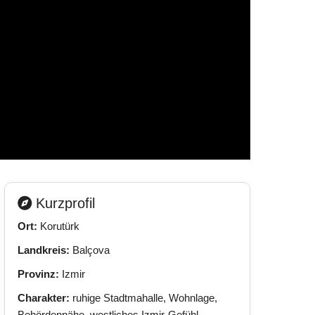
Kurzprofil
Ort:
Korutürk
Landkreis:
Balçova
Provinz:
Izmir
Charakter:
ruhige Stadtmahalle, Wohnlage,
Behördennähe, westliches Izmir-Gefühl.