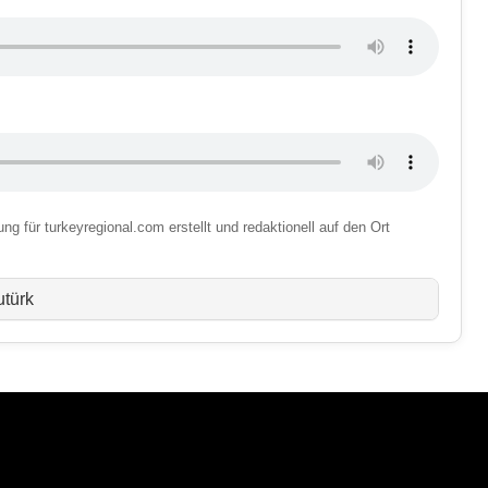
g für turkeyregional.com erstellt und redaktionell auf den Ort
utürk