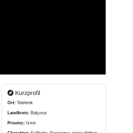
Kurzprofil
Ort:
Teleferik
Landkreis:
Balçova
Provinz:
Izmir
Charakter:
Seilbahn, Panorama, grüne Höhen,