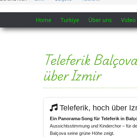
Home
Turkiye
Über uns
Video
Teleferik Balçov
über Izmir
Teleferik, hoch über Iz
Ein Panorama-Song für Teleferik in Balç
Aussichtsstimmung und Kinderchor – für de
Balçova seine grüne Höhe zeigt.