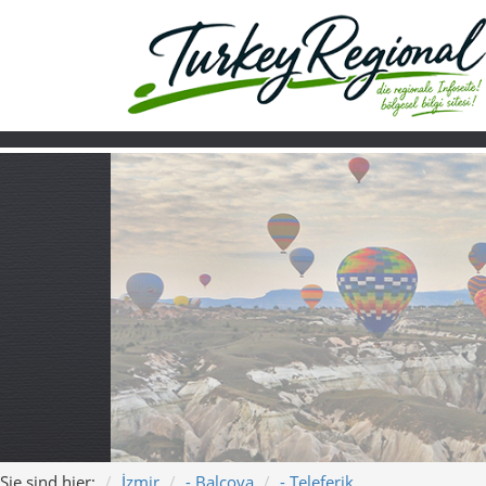
Sie sind hier:
İzmir
- Balçova
- Teleferik