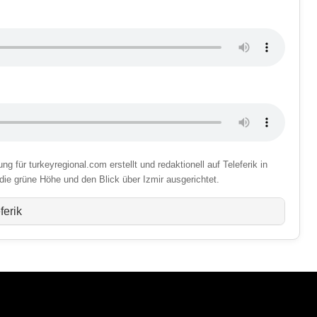
 für turkeyregional.com erstellt und redaktionell auf Teleferik in
 die grüne Höhe und den Blick über Izmir ausgerichtet.
ferik