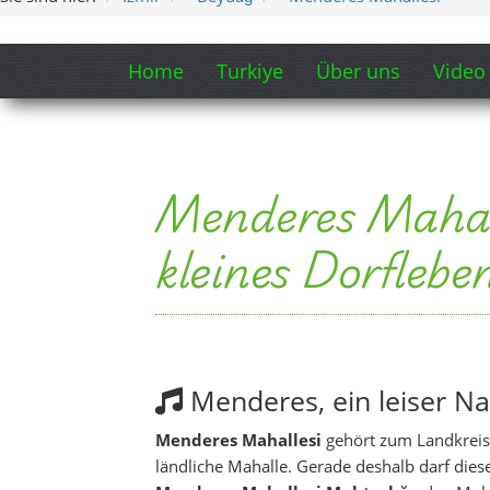
Home
Turkiye
Über uns
Video
Menderes Mahall
kleines Dorflebe
Menderes, ein leiser N
Menderes Mahallesi
gehört zum Landkrei
ländliche Mahalle. Gerade deshalb darf diese