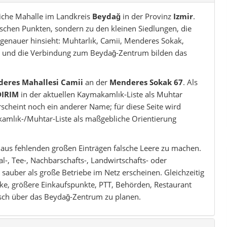
dliche Mahalle im Landkreis
Beydağ
in der Provinz
Izmir
.
tischen Punkten, sondern zu den kleinen Siedlungen, die
genauer hinsieht: Muhtarlık, Camii, Menderes Sokak,
i und die Verbindung zum Beydağ-Zentrum bilden das
eres Mahallesi Camii
an der
Menderes Sokak 67
. Als
DIRIM
in der aktuellen Kaymakamlık-Liste als Muhtar
erscheint noch ein anderer Name; für diese Seite wird
kamlık-/Muhtar-Liste als maßgebliche Orientierung
t aus fehlenden großen Einträgen falsche Leere zu machen.
l-, Tee-, Nachbarschafts-, Landwirtschafts- oder
 sauber als große Betriebe im Netz erscheinen. Gleichzeitig
ke, größere Einkaufspunkte, PTT, Behörden, Restaurant
isch über das Beydağ-Zentrum zu planen.