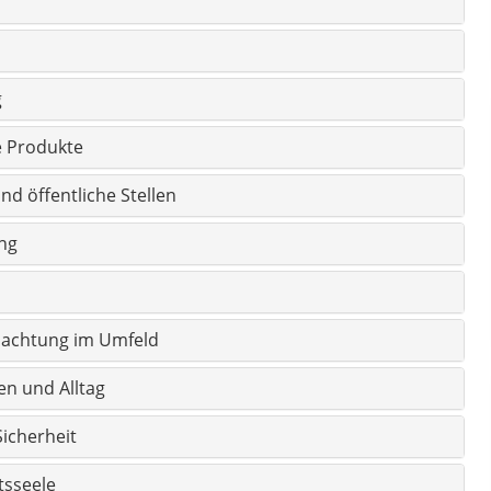
g
e Produkte
d öffentliche Stellen
ung
nachtung im Umfeld
n und Alltag
icherheit
tsseele