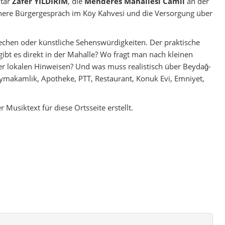
htar
Zafer YILDIRIM
, die
Menderes Mahallesi Camii
an der
ühere Bürgergespräch im Köy Kahvesi und die Versorgung über
echen oder künstliche Sehenswürdigkeiten. Der praktische
gibt es direkt in der Mahalle? Wo fragt man nach kleinen
er lokalen Hinweisen? Und was muss realistisch über Beydağ-
makamlık, Apotheke, PTT, Restaurant, Konuk Evi, Emniyet,
 Musiktext für diese Ortsseite erstellt.