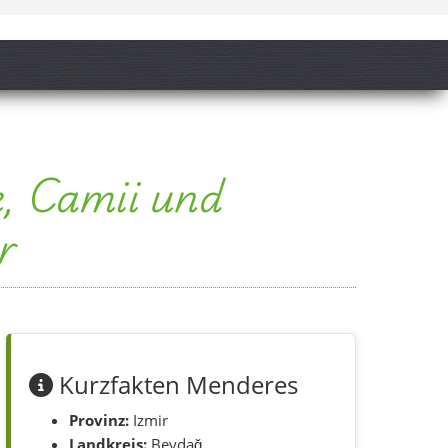
, Camii und
r
Kurzfakten Menderes
Provinz:
Izmir
Landkreis:
Beydağ