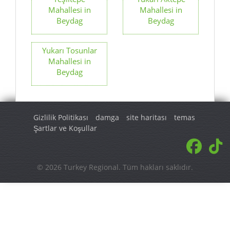
Mahallesi in
Mahallesi in
Beydag
Beydag
Yukarı Tosunlar
Mahallesi in
Beydag
Gizlilik Politikası
damga
site haritası
temas
Şartlar ve Koşullar
© 2026 Turkey Regional. Tüm hakları saklıdır.