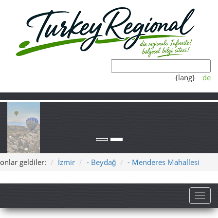
{lang}
de
onlar geldiler:
İzmir
- Beydağ
- Menderes Mahallesi
Toggl