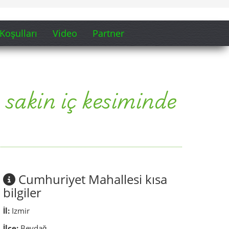
Cumhuriyet Mahallesi kısa
bilgiler
İl:
Izmir
İlçe:
Beydağ
Mahalle:
Cumhuriyet Mahallesi
Yer tipi:
ilçe merkezine bağlı günlük yaşam
mahallesi
Karakter:
muhtarlık, okul, eczane, pazar çevresi,
polis noktası
Yerel odaklar:
Ulus Meydanı, Aşıcı Sokak,
Mareşal Fevzi Çakmak Caddesi
Güncelleme:
Haziran 2026
Sayfanın doğrudan faydası