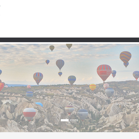
Taşra
Premium
Şartlar ve Koşullar
Kullanım 
llesi Beydağ – Izmir’in 
 rehberi