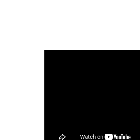
Cumhuriyet Mahallesi
,
Beydağ
ilçesinin 
açısından önemli bir mahalledir. Izmir’in g
uzakta; okul yolu, muhtarlık, eczane, pazar ç
gereken bir yerdir.
Bu mahalleyi sadece haritada bir nokta olar
Ortaokulu
Aşıcı Sokak çevresinde bulunur;
günlük ihtiyaç noktasıdır;
Beydağ İlçe Emn
Fevzi Çakmak Caddesi üzerinde yer alır. Bu b
gösterir.