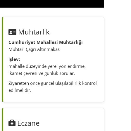
edilmelidir.
Eczane
Aktepe Eczanesi
Cumhuriyet Mahallesi, Ulus Meydanı
No:20/A
Fayda:
ilaç, danışma ve merkez çevresinde hızlı
sağlık ihtiyacı.
Nöbet ve çalışma saatleri güncel kontrol
edilmelidir.