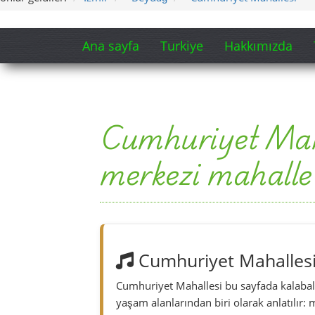
Cumhuriyet Mahallesi 
Cumhuriyet Mahallesi bu sayfada kalabalık
yaşam alanlarından biri olarak anlatılır: m
noktası ve Izmir’in sakin iç kesim atmosfe
Versiyon 1 – Süre: 5:56
Versiyon 2 – Süre: 5:08
Bu şarkı, Cumhuriyet Mahallesi Beydağ s
müzik metnidir; içerik turkeyregional.com
Şarkıdan kısa bölüm