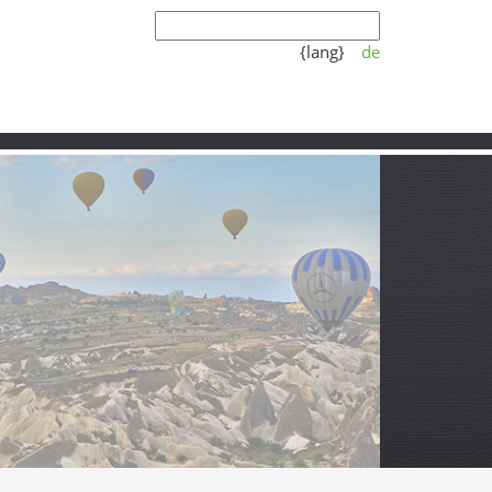
{lang}
de
Koşulları
Video
Partner
sakin iç kesiminde