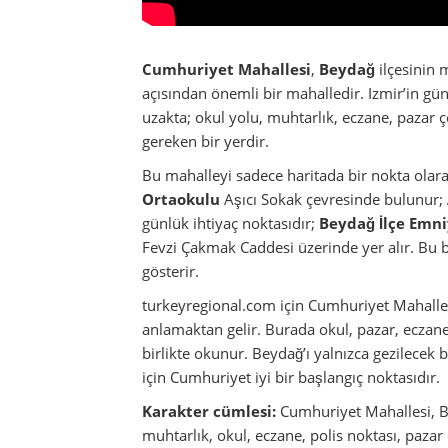
turkeyregional.com için Cumhuriyet Mahallesi’
anlamaktan gelir. Burada okul, pazar, eczane, 
birlikte okunur. Beydağ’ı yalnızca gezilecek b
için Cumhuriyet iyi bir başlangıç noktasıdır.
Karakter cümlesi:
Cumhuriyet Mahallesi, Be
muhtarlık, okul, eczane, polis noktası, paza
görünür kılar.
Beydağ merkezi
Cumhuriyet Mahallesi
Ul
Atatürk Ortaokulu
İlçe Emniyet
Konum, karakter ve ilk yön bulma
İsim, tarih ve Cumhuriyet vurgusu
Muhtarlık, yönetim ve resmi işler
Okullar, aile hayatı ve eğitim yollar