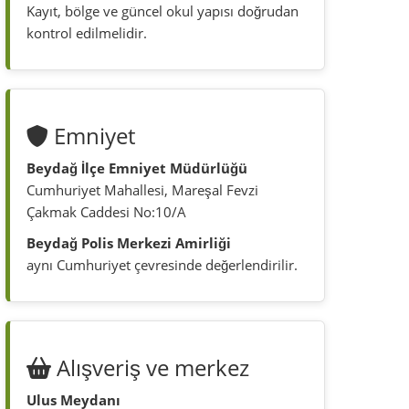
aynı Cumhuriyet çevresinde değerlendirilir.
Alışveriş ve merkez
Ulus Meydanı
eczane, kısa alışveriş, merkez yolları ve
günlük ihtiyaç çevresi.
Beydağ merkezi
market, bakkal, fırın, pazar ve pratik
alışveriş için gerçekçi arama alanı.
Pazar günü, açık işletmeler ve konum güncel
kontrol edilmelidir.