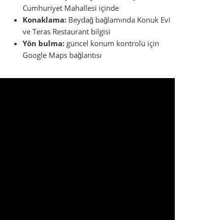
Muhtarlık
Cumhuriyet Mahallesi Muhtarlığı
Muhtar: Çağrı Altınmakas
İşlev:
mahalle düzeyinde yerel yönlendirme,
ikamet çevresi ve günlük sorular.
Ziyaretten önce güncel ulaşılabilirlik kontrol