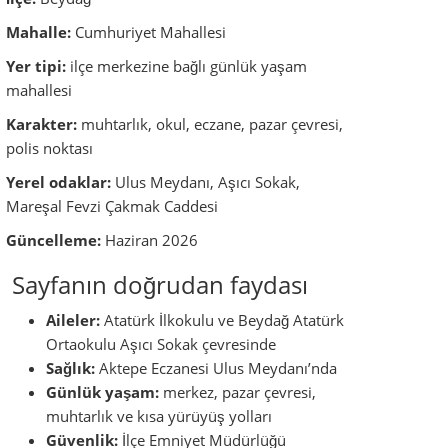
Aileler:
Atatürk İlkokulu ve Beydağ Atatürk
Ortaokulu Aşıcı Sokak çevresinde
Sağlık:
Aktepe Eczanesi Ulus Meydanı’nda
Günlük yaşam:
merkez, pazar çevresi,
muhtarlık ve kısa yürüyüş yolları
Güvenlik:
İlçe Emniyet Müdürlüğü
Cumhuriyet Mahallesi içinde
Konaklama:
Beydağ bağlamında Konuk Evi
ve Teras Restaurant bilgisi
Yön bulma:
güncel konum kontrolü için
Google Maps bağlantısı