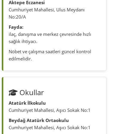
Okullar
Atatürk İlkokulu
Cumhuriyet Mahallesi, Aşıcı Sokak No:1
Beydağ Atatürk Ortaokulu
Cumhuriyet Mahallesi, Aşıcı Sokak No:1
Kayıt, bölge ve güncel okul yapısı doğrudan
kontrol edilmelidir.
Emniyet
Beydağ İlçe Emniyet Müdürlüğü
Cumhuriyet Mahallesi, Mareşal Fevzi
Çakmak Caddesi No:10/A
Beydağ Polis Merkezi Amirliği