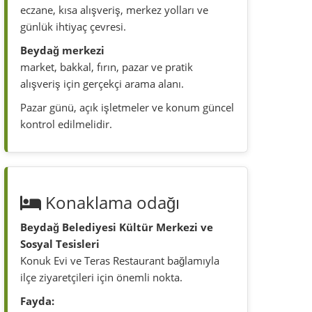
Konaklama odağı
Beydağ Belediyesi Kültür Merkezi ve
Sosyal Tesisleri
Konuk Evi ve Teras Restaurant bağlamıyla
ilçe ziyaretçileri için önemli nokta.
Fayda:
misafir ağırlama, konaklama araştırması,
restoran ve ilçe manzarası.
Müsaitlik, ödeme, erişim ve oda bilgisi
doğrudan sorulmalıdır.
Pratik yönler
Aşıcı Sokak
Atatürk İlkokulu ve Beydağ Atatürk