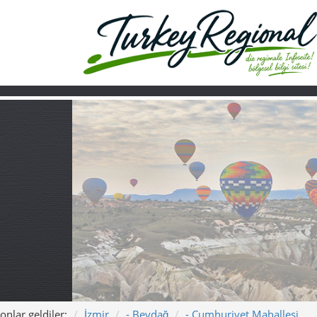
onlar geldiler:
İzmir
- Beydağ
- Cumhuriyet Mahallesi
Ana sayfa
Turkiye
Hakkımızda
Cumhuriyet Maha
merkezi mahalle