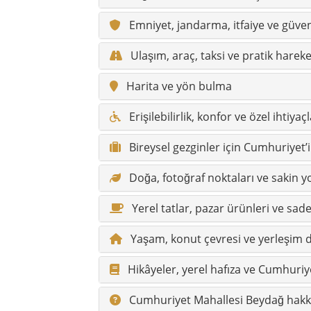
Yerel tatlar, pazar ürünleri ve sade
Yaşam, konut çevresi ve yerleşim 
Hikâyeler, yerel hafıza ve Cumhuriy
Cumhuriyet Mahallesi Beydağ hakkı
Beydağ çevresi ve komşu mahalleler