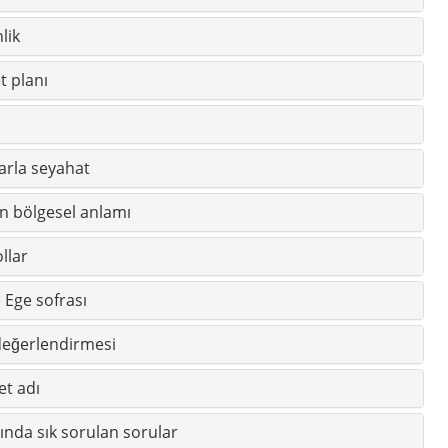
 Ege sofrası
değerlendirmesi
et adı
nda sık sorulan sorular
le ilişki