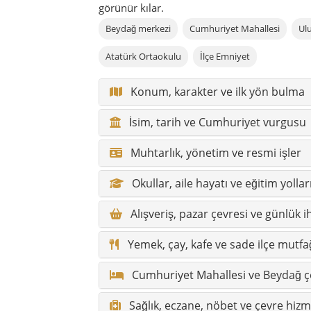
Alışveriş, pazar çevresi ve günlük i
Yemek, çay, kafe ve sade ilçe mutfa
Cumhuriyet Mahallesi ve Beydağ 
Sağlık, eczane, nöbet ve çevre hizm
Emniyet, jandarma, itfaiye ve güven
Ulaşım, araç, taksi ve pratik hareke
Harita ve yön bulma
Erişilebilirlik, konfor ve özel ihtiya
Bireysel gezginler için Cumhuriyet’
Doğa, fotoğraf noktaları ve sakin yo