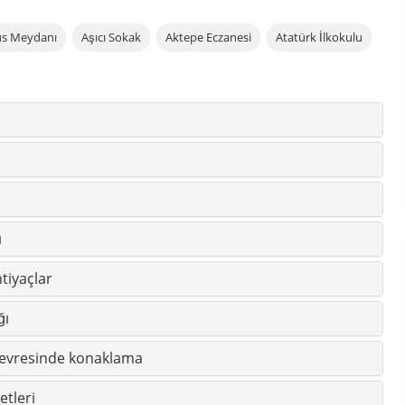
htiyaçlar
ğı
çevresinde konaklama
etleri
lik
t planı
çlarla seyahat
in bölgesel anlamı
llar