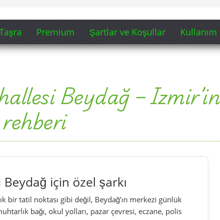
Beydağ için özel şarkı
 bir tatil noktası gibi değil, Beydağ’ın merkezi günlük
uhtarlık bağı, okul yolları, pazar çevresi, eczane, polis
riyle.
ayfası için hazırlanmış yaratıcı ve yapay zekâ destekli bir
 için editoryal olarak uyarlanmıştır.