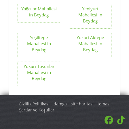
Yağcılar Mahallesi
Yeniyurt
in Beydag
Mahallesi in
Beydag
Yeşiltepe
Yukari Aktepe
Mahallesi in
Mahallesi in
Beydag
Beydag
Yukarı Tosunlar
Mahallesi in
Beydag
Gizlilik Politikası
damga
site haritası
temas
Şartlar ve Koşullar