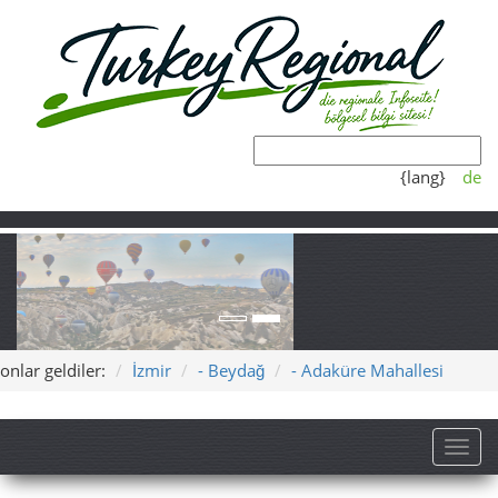
{lang}
de
onlar geldiler:
İzmir
- Beydağ
- Adaküre Mahallesi
Toggl