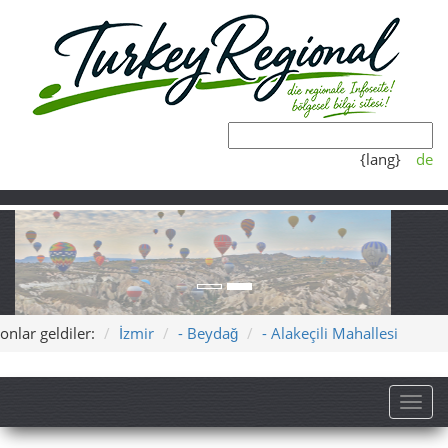
{lang}
de
onlar geldiler:
İzmir
- Beydağ
- Alakeçili Mahallesi
Toggl