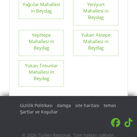
Yağcılar Mahallesi
Yeniyurt
in Beydag
Mahallesi in
Beydag
Yeşiltepe
Yukari Aktepe
Mahallesi in
Mahallesi in
Beydag
Beydag
Yukarı Tosunlar
Mahallesi in
Beydag
Gizlilik Politikası
damga
site haritası
temas
Şartlar ve Koşullar
© 2026 Turkey Regional. Tüm hakları saklıdır.