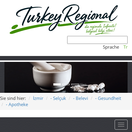
Sprache
Tr
Sie sind hier:
İzmir
- Selçuk
- Belevi
- Gesundheit
- Apotheke
Toggl