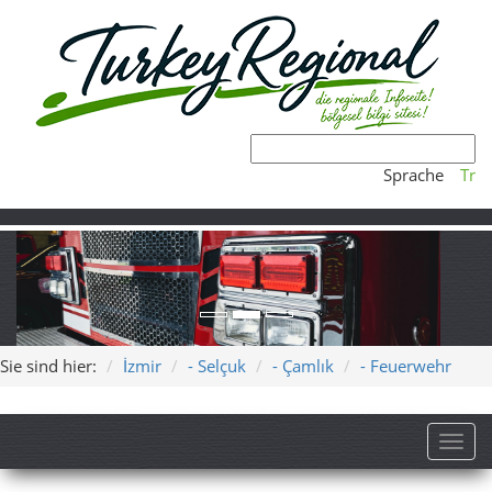
Sprache
Tr
Sie sind hier:
İzmir
- Selçuk
- Çamlık
- Feuerwehr
Toggl
Feuerwehr in Çamlık bei Selçuk