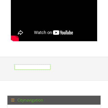
Citynavigation
Eisenbahnmuseum
Legenden von
Çamlık
Çamlık bei Selçuk
Sagen in Çamlık
Rezepte in Çamlık