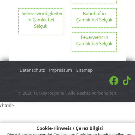
Feuerwehr in
Çamlık bei Selçuk
Datenschutz
Impressum
Sitemap
© 2026 Turkey Regional. Alle Rechte vorbehalten.
/html>
Cookie-Hinweis / Çerez Bilgisi
Diese Website verwendet Cookies, um Funktionen bereitzustellen und