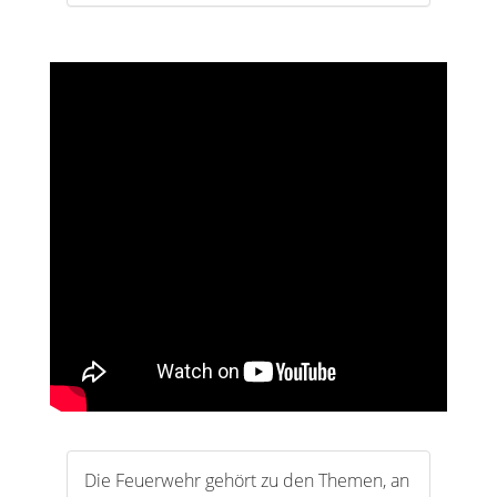
Die Feuerwehr gehört zu den Themen, an
die viele Menschen erst denken, wenn
bereits etwas passiert ist. Gerade in
einem Ort wie Çamlık ist sie aber schon
lange vorher wichtig. Sicherheit entsteht
nicht erst beim Einsatzfahrzeug mit