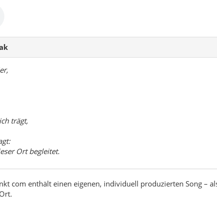
cak
er,
ch trägt,
,
gt:
eser Ort begleitet.
nkt com enthält einen eigenen, individuell produzierten Song – al
Ort.