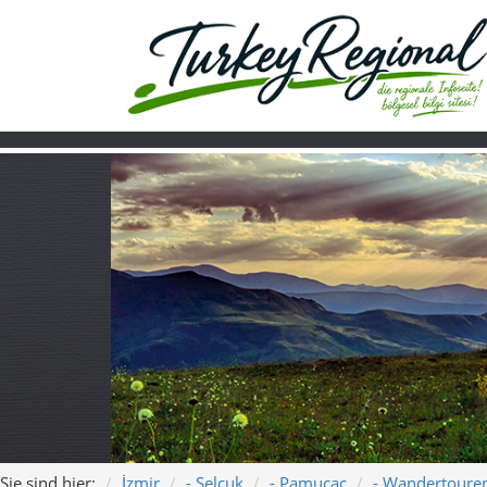
Sie sind hier:
İzmir
- Selçuk
- Pamucac
- Wandertoure