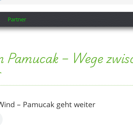
Partner
n Pamucak – Wege zwisc
r
ind – Pamucak geht weiter