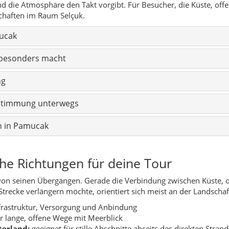
und die Atmosphäre den Takt vorgibt. Für Besucher, die Küste, of
chaften im Raum Selçuk.
ucak
besonders macht
ng
 Stimmung unterwegs
n in Pamucak
 Richtungen für deine Tour
von seinen Übergängen. Gerade die Verbindung zwischen Küste, 
trecke verlängern möchte, orientiert sich meist an der Landschaf
frastruktur, Versorgung und Anbindung
ür lange, offene Wege mit Meerblick
terland:
geeignet für stille Abschnitte abseits des direkten Stran