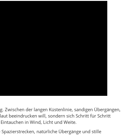
g. Zwischen der langen Küstenlinie, sandigen Übergängen,
t beeindrucken will, sondern sich Schritt für Schritt
 Eintauchen in Wind, Licht und Weite.
 Spazierstrecken, natürliche Übergänge und stille