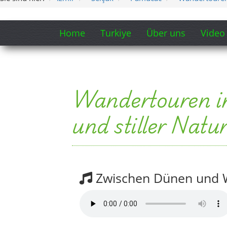
Home
Turkiye
Über uns
Video
Wandertouren i
und stiller Natu
Zwischen Dünen und W