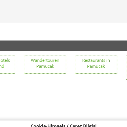
otels
Wandertouren
Restaurants in
nd
Pamucak
Pamucak
Cookie-Hinweis / Çerez Bilgisi