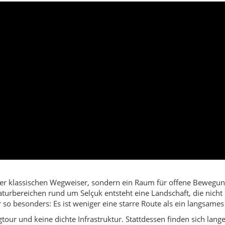
der klassischen Wegweiser, sondern ein Raum für offene Bewegun
rbereichen rund um Selçuk entsteht eine Landschaft, die nicht lau
 so besonders: Es ist weniger eine starre Route als ein langsames
our und keine dichte Infrastruktur. Stattdessen finden sich lange