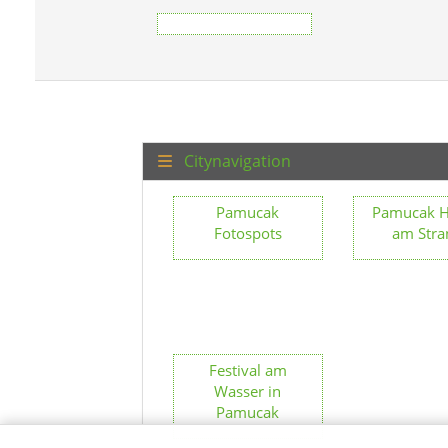
Citynavigation
Pamucak
Pamucak H
Fotospots
am Stra
Festival am
Wasser in
Pamucak