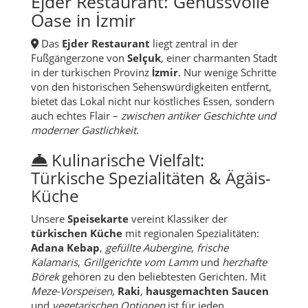
in der türkischen Provinz
İzmir
. Nur wenige Schritte
von den historischen Sehenswürdigkeiten entfernt,
bietet das Lokal nicht nur köstliches Essen, sondern
auch echtes Flair –
zwischen antiker Geschichte und
moderner Gastlichkeit
.
Kulinarische Vielfalt:
Türkische Spezialitäten & Ägäis-
Küche
Unsere
Speisekarte
vereint Klassiker der
türkischen Küche
mit regionalen Spezialitäten:
Adana Kebap
,
gefüllte Aubergine
,
frische
Kalamaris
,
Grillgerichte vom Lamm
und
herzhafte
Börek
gehören zu den beliebtesten Gerichten. Mit
Meze-Vorspeisen
,
Raki
,
hausgemachten Saucen
und
vegetarischen Optionen
ist für jeden
Geschmack etwas dabei.
Frische Zutaten aus der
Region