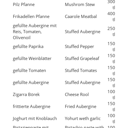
Reis, Tomaten,
Stuffed Aubergine
tl
Olivenoil
150
gefüllte Paprika
Stuffed Pepper
tl
150
gefüllte Weinblätter
Stuffed Grapeleaf
tl
150
gefüllte Tomaten
Stuffed Tomates
tl
150
gefüllte Aubergine
Stuffed Aubergine
tl
100
Zigarra Börek
Cheese Rool
tl
150
frittierte Aubergine
Fried Aubergine
tl
100
Joghurt mit Knoblauch
Yohurt weth garlic
tl
Pistazienpaste mit
Pistachio paste with
100
Tomatensauce
tomato sauce
tl
Olive oil cheese
200
Olivenöl-Käseplatte
platter
tl
Selcuk geröstete
Selcuk Roasting
100
Kräuter
herbs
tl