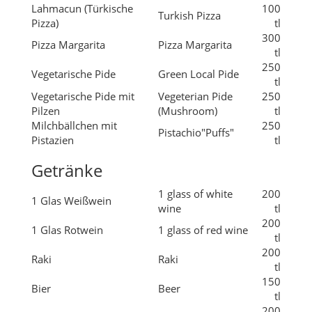
Vegetarische Pide
Green Local Pide
tl
Vegetarische Pide mit
Vegeterian Pide
250
Pilzen
(Mushroom)
tl
Milchbällchen mit
250
Pistachio"Puffs"
Pistazien
tl
Getränke
1 glass of white
200
1 Glas Weißwein
wine
tl
200
1 Glas Rotwein
1 glass of red wine
tl
200
Raki
Raki
tl
150
Bier
Beer
tl
200
Vodka
Vodka
tl
Tee
Tea
10 tl
Apfeltee
Appel Tea
10 tl
Nescafe
Nescafe
70 tl
Türkischer Kaffee
Turkish Coffee
50 tl