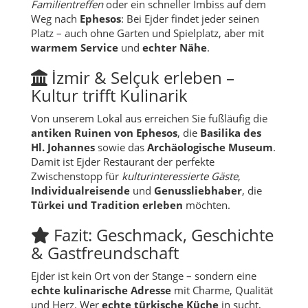
İzmir & Selçuk erleben –
Kultur trifft Kulinarik
Von unserem Lokal aus erreichen Sie fußläufig die
antiken Ruinen von Ephesos
, die
Basilika des
Hl. Johannes
sowie das
Archäologische Museum
.
Damit ist Ejder Restaurant der perfekte
Zwischenstopp für
kulturinteressierte Gäste
,
Individualreisende
und
Genussliebhaber
, die
Türkei und Tradition erleben
möchten.
Fazit: Geschmack, Geschichte
& Gastfreundschaft
Ejder ist kein Ort von der Stange – sondern eine
echte kulinarische Adresse
mit Charme, Qualität
und Herz. Wer
echte türkische Küche
in
sucht,
wird hier nicht enttäuscht. Vom ersten
Biss
bis zum
letzten <emSchlückchen Tee: Hier schmeckt nicht
nur das Essen –
hier schmeckt das Leben
.
Ejder Restaurant - Die genussvolle Oase in Selcuk!