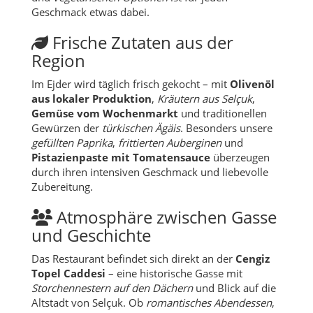
Im Ejder wird täglich frisch gekocht – mit
Olivenöl
aus lokaler Produktion
,
Kräutern aus Selçuk
,
Gemüse vom Wochenmarkt
und traditionellen
Gewürzen der
türkischen Ägäis
. Besonders unsere
gefüllten Paprika
,
frittierten Auberginen
und
Pistazienpaste mit Tomatensauce
überzeugen
durch ihren intensiven Geschmack und liebevolle
Zubereitung.
Atmosphäre zwischen Gasse
und Geschichte
Das Restaurant befindet sich direkt an der
Cengiz
Topel Caddesi
– eine historische Gasse mit
Storchennestern auf den Dächern
und Blick auf die
Altstadt von Selçuk. Ob
romantisches Abendessen
,
Familientreffen
oder ein schneller Imbiss auf dem
Weg nach
Ephesos
: Bei Ejder findet jeder seinen
Platz – auch ohne Garten und Spielplatz, aber mit
warmem Service
und
echter Nähe
.