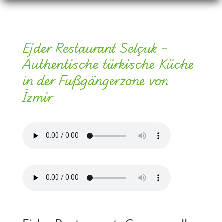
Authentische türkische Küche
in der Fußgängerzone von
İzmir
Ejder Restaurant: Genussvolle
Oase in İzmir
Das
Ejder Restaurant
liegt zentral in der
Fußgängerzone von
Selçuk
, einer charmanten Stadt