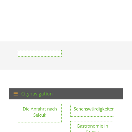
Citynavigation
Die Anfahrt nach
Sehenswürdigkeiten
Selcuk
Gastronomie in
Selcuk
Geschichte über
Videos Von
Selcuk
Aufführungen
und Künstlern in