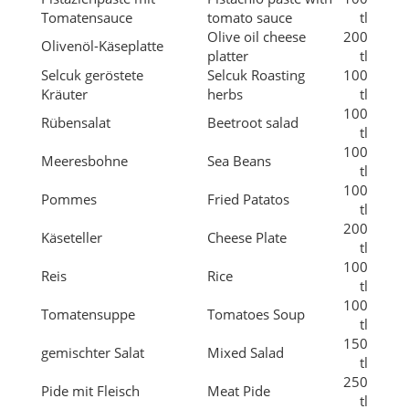
100
Rübensalat
Beetroot salad
tl
100
Meeresbohne
Sea Beans
tl
100
Pommes
Fried Patatos
tl
200
Käseteller
Cheese Plate
tl
100
Reis
Rice
tl
100
Tomatensuppe
Tomatoes Soup
tl
150
gemischter Salat
Mixed Salad
tl
250
Pide mit Fleisch
Meat Pide
tl
Lahmacun (Türkische
100
Turkish Pizza
Pizza)
tl
300
Pizza Margarita
Pizza Margarita
tl
250