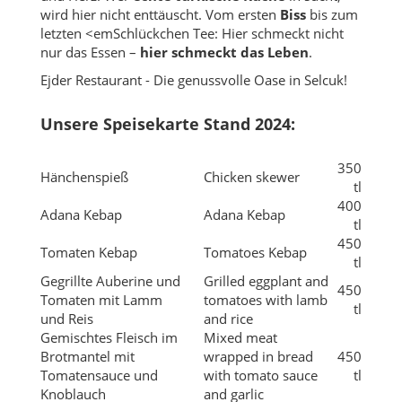
Unsere Speisekarte Stand 2024:
350
Hänchenspieß
Chicken skewer
tl
400
Adana Kebap
Adana Kebap
tl
450
Tomaten Kebap
Tomatoes Kebap
tl
Gegrillte Auberine und
Grilled eggplant and
450
Tomaten mit Lamm
tomatoes with lamb
tl
und Reis
and rice
Gemischtes Fleisch im
Mixed meat
Brotmantel mit
wrapped in bread
450
Tomatensauce und
with tomato sauce
tl
Knoblauch
and garlic
350
Chiken Wings
Chiken Wings
tl
Fleischspieß mit Reis
450
Skewers Beef
und Salat
tl
Beef Steak mit Reis und
750