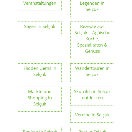
Selçuk – Ägäische
Küche,
Spezialitäten &
Genuss
Hidden Gems in
Wandertouren in
Selçuk
Selçuk
Märkte und
Skurriles in Selçuk
Shopping in
entdecken
Selçuk
Vereine in Selçuk
Banken in Selçuk
Post in Selçuk
Fotospots in
Selçuk