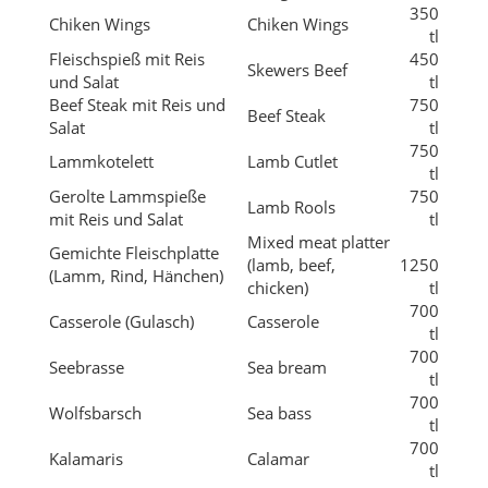
Beef Steak
Salat
tl
750
Lammkotelett
Lamb Cutlet
tl
Gerolte Lammspieße
750
Lamb Rools
mit Reis und Salat
tl
Mixed meat platter
Gemichte Fleischplatte
(lamb, beef,
1250
(Lamm, Rind, Hänchen)
chicken)
tl
700
Casserole (Gulasch)
Casserole
tl
700
Seebrasse
Sea bream
tl
700
Wolfsbarsch
Sea ​​bass
tl
700
Kalamaris
Calamar
tl
300
Pilz Pfanne
Mushrom Stew
tl
400
Frikadellen Pfanne
Caarole Meatbal
tl
gefüllte Aubergine mit
250