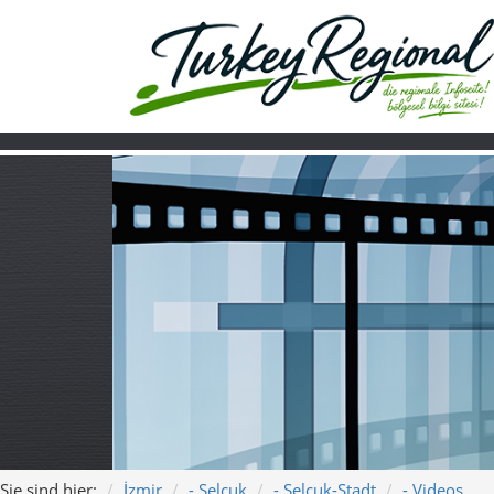
Sie sind hier:
İzmir
- Selçuk
- Selçuk-Stadt
- Videos