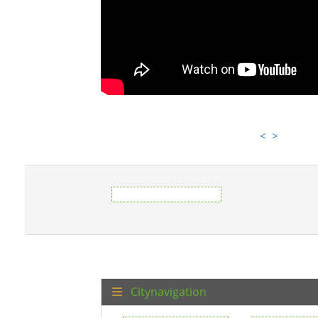
<
>
Citynavigation