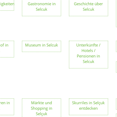
igkeiten
Gastronomie in
Geschichte über
Selcuk
Selcuk
of in
Museum in Selcuk
Unterkünfte /
k
Hotels /
Pensionen in
Selcuk
en in
Märkte und
Skurriles in Selçuk
k
Shopping in
entdecken
Selçuk