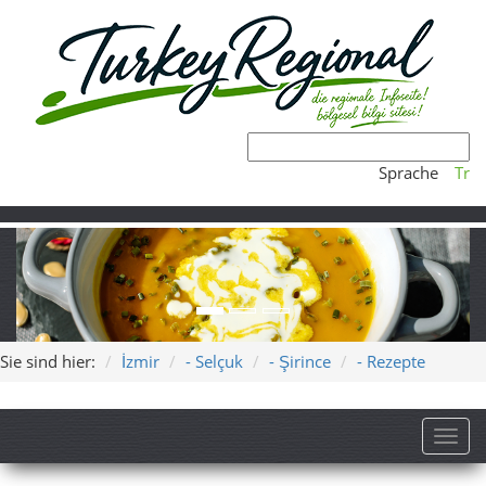
Sprache
Tr
Sie sind hier:
İzmir
- Selçuk
- Şirince
- Rezepte
Toggl