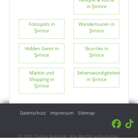
in Şirince
Fotospots in
Wandertouren in
Şirince
Şirince
Hidden Gems in
Skurriles in
Şirince
Şirince
Märkte und
Sehenswürdigkeiten
Shopping in
in Şirince
Şirince
Datenschutz
Impressum
Sitemap
© 2026 Turkey Regional. Alle Rechte vorbehalten.