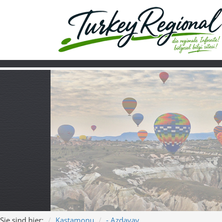
Sie sind hier:
Kastamonu
- Azdavay
Home
Turkiye
Über uns
Video
Azdavay – Canyo
Küre-Gebirge