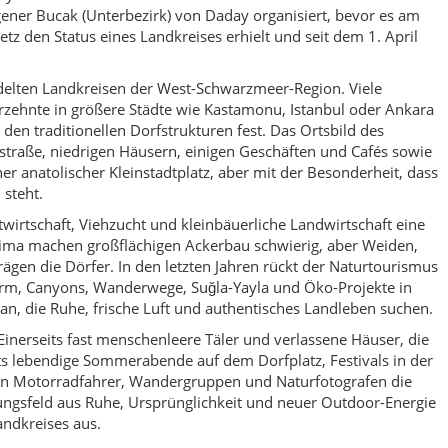
orm, Canyons, Wanderwege, Suğla-Yayla und Öko-Projekte in
n, die Ruhe, frische Luft und authentisches Landleben suchen.
 Einerseits fast menschenleere Täler und verlassene Häuser, die
s lebendige Sommerabende auf dem Dorfplatz, Festivals in der
n Motorradfahrer, Wandergruppen und Naturfotografen die
ngsfeld aus Ruhe, Ursprünglichkeit und neuer Outdoor-Energie
ndkreises aus.
sgangspunkt, um den Küre-Dağları-Nationalpark in all seinen
Spaziergängen im Wald über anspruchsvolle
ips über einsame Bergstraßen. Gleichzeitig lernst du hier eine
 den bekannten Küstenklischees zu tun hat – dafür umso mehr
nenhimmel und Gesprächen auf der Dorfbank.