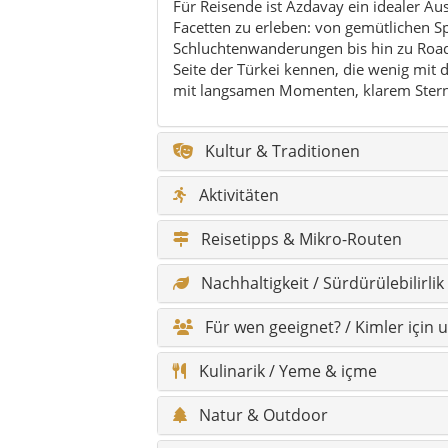
Für wen geeignet? / Kimler için 
Kulinarik / Yeme & içme
Natur & Outdoor
Feste & Veranstaltungen
Geschichte & Timeline / Tarih & 
Hidden Gems / Gizli cennetler
Legenden
Sagen / Söylenceler
Klima & Reisezeit
Wandertouren & Naturpfade