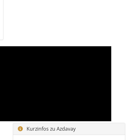
Kurzinfos zu Azdavay
Region:
Westliche Schwarzmeerregion (Batı
Karadeniz)
Provinz:
Kastamonu
Fläche:
ca. 759 km²
Charakter:
Berg- und Waldlandschaft mit
tiefen Schluchten
Besonderheit:
Glasplattform am Çatak-
Kanyon und Zugang zum Küre-Dağları-
Nationalpark
Highlights auf einen Blick