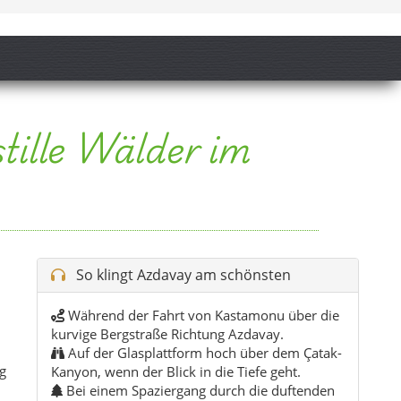
So klingt Azdavay am schönsten
Während der Fahrt von Kastamonu über die
kurvige Bergstraße Richtung Azdavay.
Auf der Glasplattform hoch über dem Çatak-
g
Kanyon, wenn der Blick in die Tiefe geht.
Bei einem Spaziergang durch die duftenden
Wälder und an klaren Bächen.
Abends im Ort, mit einem Tee auf der Bank
an der ruhigen Hauptstraße.
Als Soundtrack, wenn du auf zwei oder vier
uf
Rädern die Höhenrücken und Aussichten
abfährst.
Tipp:
Spiel den Song an, bevor du zum
Glassteg und in die Canyons aufbrichst – die
Stimmung passt perfekt zum ersten Blick in die
Tiefe und auf die Wälder von Azdavay.