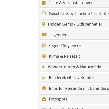
Barrierefreiheit / Komfort
Infos für Reisende mit Behinder
Fotospots
Gesundheit & Notfall
Shopping & Märkte
Skurriles & Besonderheiten
Alle Sehenswürdigkeiten
Alle Hidden Gems
FAQ – Häufige Fragen zu Azdavay
Hauptorte mit Kurzbeschreibun