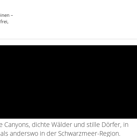
e Canyons, dichte Wälder und stille Dörfer, in
t als anderswo in der Schwarzmeer-Region.
ndern & Glasplattform
Outdoor & Festivals
e Strandpromenade, sondern klare Luft, tiefe Schluchten, wilden
in, der noch nicht vom Massentourismus entdeckt wurde.
nz Kastamonu, mitten im Küre-Gebirge, und gehört zu den Orten,
 bis man einmal hier war. Der Landkreis erstreckt sich über rund
ngeschnittenen Tälern und bewaldeten Höhenzügen geprägt und
onalpark. Das Zentrum liegt auf etwa 800–850 Metern Höhe; im
och liegen, im Sommer bleibt es angenehm frisch.
m Devrekani Çayı und zahlreichen Bächen durchschnitten, die