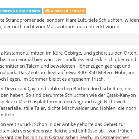
raben haben. So sind berühmte Schluchten wie der Çatak-Kanyon
spektakuläre Glasplattform in den Abgrund ragt. Nicht weit
sserfälle, stille Täler, dichte Mischwälder und Höhlen, die noch
itteln.
ion weit zurück: Schon in der Antike gehörte das Gebiet zur
lten sich verschiedenste Reiche und Einflüsse ab – von frühen
 Byzantiner bis hin zum Osmanischen Reich. Im Osmanischen
ener Bucak (Unterbezirk) von Daday organisiert, bevor es am
tz den Status eines Landkreises erhielt und seit dem 1. April
delten Landkreisen der West-Schwarzmeer-Region. Viele
hrzehnte in größere Städte wie Kastamonu, Istanbul oder Ankara
 den traditionellen Dorfstrukturen fest. Das Ortsbild des
traße, niedrigen Häusern, einigen Geschäften und Cafés sowie
er anatolischer Kleinstadtplatz, aber mit der Besonderheit, dass
steht.
twirtschaft, Viehzucht und kleinbäuerliche Landwirtschaft eine
Klima machen großflächigen Ackerbau schwierig, aber Weiden,
ägen die Dörfer. In den letzten Jahren rückt der Naturtourismus