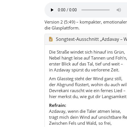
der Abgrund flüstert, wohin du auch will
Devrekani rauscht wie ein fernes Lied –
hier merkst du, wie gut dir Langsamkeit 
Refrain:
Azdavay, wenn die Täler atmen leise,
trägt mich dein Wind auf unsichtbare Re
Zwischen Fels und Wald, so frei,
findet mein Herz zurück nach Azdavay.
Azdavay, wo die Sterne näher scheinen,
bleibt jeder Abschied nur ein kleines W
denn tief in mir, ganz heimlich, still und 
singt immer noch dein Name: Azdavay.