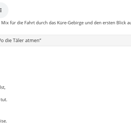
st,
tut.
ise.
einen –
frei,