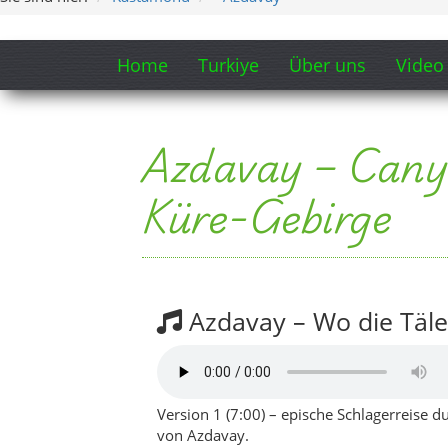
Azdavay – Wo die Täl
Version 1 (7:00) – epische Schlagerreise
von Azdavay.
Version 2 (5:49) – kompakter, emotionaler
die Glasplattform.
Songtext-Ausschnitt „Azdavay – W
Die Straße windet sich hinauf ins Grün,
Nebel hängt leise auf Tannen und Föh’n
erster Blick auf das Tal, tief und weit –
in Azdavay spürst du verlorene Zeit.
Am Glassteg steht der Wind ganz still,