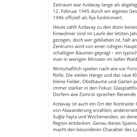
immer stärker in den Fokus: Glasplattf
Dörfern wie Zümrüt sprechen Reisende a
Azdavay ist auch ein Ort der Kontraste:
von Abwanderung erzählen; andererseit
Suğla-Yayla und Wochenenden, an dene
Region entdecken. Genau dieses Spannu
macht den besonderen Charakter des La
Für Reisende ist Azdavay ein idealer Au
Facetten zu erleben: von gemütlichen 
Schluchtenwanderungen bis hin zu Roadtr
Seite der Türkei kennen, die wenig mit
mit langsamen Momenten, klarem Ster
Kultur & Traditionen
Aktivitäten
Reisetipps & Mikro-Routen
Nachhaltigkeit / Sürdürülebilirlik