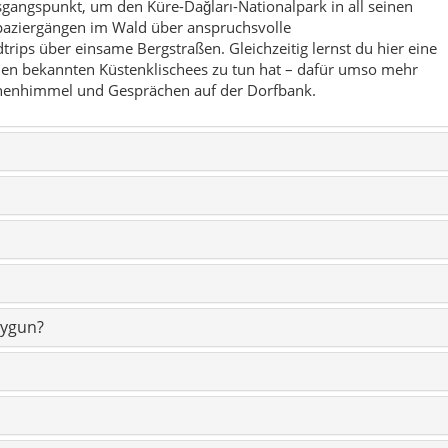
uygun?
zaman çizelgesi