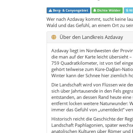
sich über Jahrtausende in den Fels geg
entstanden, an dessen Rand heute eine 
entfernt locken weitere Naturwunder: Wa
immer das Gefühl von „unentdeckt“ verm
Historisch reicht die Geschichte der Reg
Landschaft Paphlagonien, später wechse
anatolischen Kulturen über Römer und
Zeitraum war Azdavay lange als abgeleg
12. Februar 1945 durch ein eigenes Gese
1946 offiziell als İlçe funktioniert.
Heute zählt Azdavay zu den dünn besie
Einwohner sind im Laufe der letzten Ja
gezogen, doch wer geblieben ist, hält an
Zentrums wird von einer ruhigen Haupts
schattigen Bäumen geprägt – ein typisch
man in wenigen Minuten im tiefen Wald 
Wirtschaftlich spielen nach wie vor Fors
Rolle. Die steilen Hänge und das raue 
kleine Felder, Obstbäume und Gärten pr