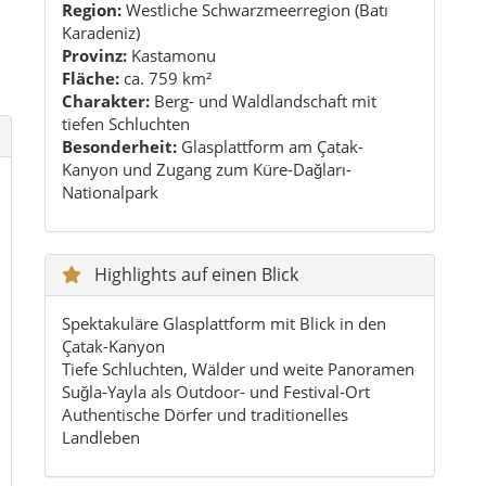
Spektakuläre Glasplattform mit Blick in den
Çatak-Kanyon
Tiefe Schluchten, Wälder und weite Panoramen
Suğla-Yayla als Outdoor- und Festival-Ort
Authentische Dörfer und traditionelles
Landleben
Praktische Reisetipps
Am besten mit eigenem Fahrzeug oder Transfer
anreisen
Feste Schuhe und wetterfeste Kleidung
mitnehmen
Offline-Karten speichern – nicht überall
Mobilfunkempfang
Bei Unterkünften frühzeitig nach Zimmern und
Ausstattung fragen