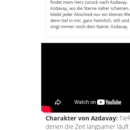
Charakter von Azdavay:
Tief
denen die Zeit langsamer läuf
Berg- & Canyongebiet
Dichte Wälder
Wa
Wer nach Azdavay kommt, sucht keine laut
Wald und das Gefühl, an einem Ort zu se
Über den Landkreis Azdavay
Azdavay liegt im Nordwesten der Provi
die man auf der Karte leicht übersieht –
759 Quadratkilometer, ist von tief ei
gehört teilweise zum Küre-Dağları-Nati
Winter kann der Schnee hier ziemlich h
Die Landschaft wird von Flüssen wie de