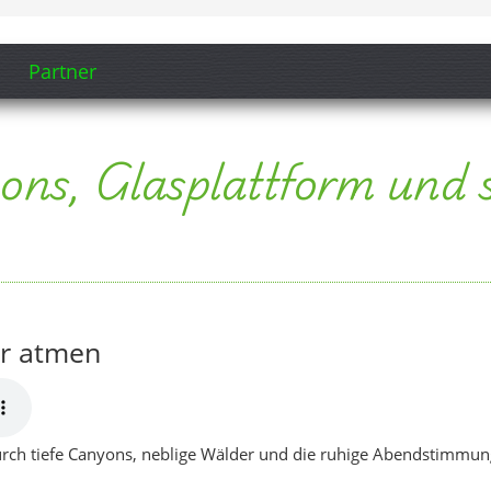
er atmen
 durch tiefe Canyons, neblige Wälder und die ruhige Abendstimmun
 Mix für die Fahrt durch das Küre-Gebirge und den ersten Blick a
o die Täler atmen“
,