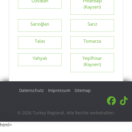
Özvatan
Pınarbaşı
(Kayseri)
Sarıoğlan
Sarız
Talas
Tomarza
Yahyalı
Yeşilhisar
(Kayseri)
Datenschutz
Impressum
Sitemap
© 2026 Turkey Regional. Alle Rechte vorbehalten.
html>