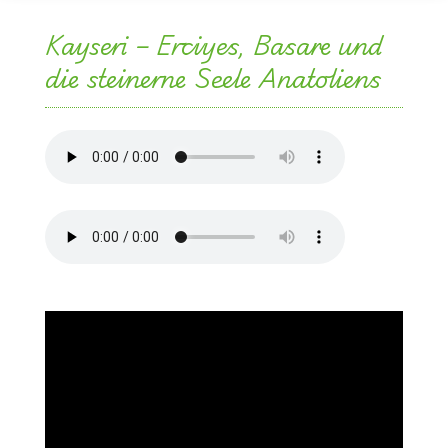
Kayseri – Erciyes, Basare und
die steinerne Seele Anatoliens