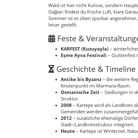
Osmanische Zeit
– Siedlungen in d
Struktur.
2008
– Kartepe wird als Landkreis d
Gemeinden werden zusammengefüh
2012
– zusätzliche ehemalige Dörfe
Stadt-/Landkreisstruktur integriert.
Heute
– Kartepe ist Winterziel, Na
Hidden Gems
Früher Kuzuyayla-Moment
– kurz
still, fast meditativ.
Ruhige Mahalle-Runden
– in Sulta
„Landfilm“.
Eşme in der Erntezeit
– wenn Quitt
Reisesouvenir.
Waldpausen abseits der Hotspot
Legenden
In Kartepe erzählen die Leute Geschichten
Generationen warmgesprochen haben. Eine