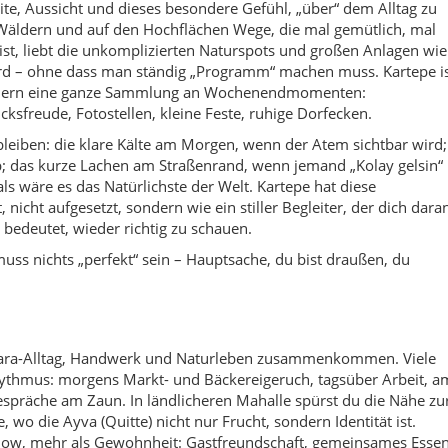
armara-Alltag, Handwerk und Naturleben zusammenkommen. Viele
ythmus: morgens Markt- und Bäckereigeruch, tagsüber Arbeit, a
spräche am Zaun. In ländlicheren Mahalle spürst du die Nähe zu
wo die Ayva (Quitte) nicht nur Frucht, sondern Identität ist.
 Show, mehr als Gewohnheit: Gastfreundschaft, gemeinsames Essen
n“-Aktivität mit Aussicht und leichter Gänsehaut.
ln, spazieren, je nach Saison auch Wintersport.
, Wege, Picknick, Familienzeit ohne Stress.
oder längere Touren rund um Kuzuyayla und die Höhen.
s in Maşukiye ein Klassiker für Genießer.
rbar ruhiger als am Wochenende.
Ketten, Wetterlage – und mehr Zeit einplanen.