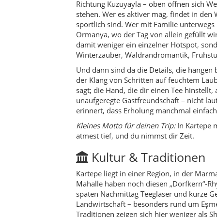
Kultur & Traditionen
Kartepe liegt in einer Region, in der M
Mahalle haben noch diesen „Dorfkern“-Rh
späten Nachmittag Teegläser und kurze Ge
Landwirtschaft – besonders rund um Eşme, 
Traditionen zeigen sich hier weniger als
die kleine Pause zwischendurch.
Aktivitäten
Teleferik-Fahrt
– perfekte „Ankomme
Wintertage
– Schnee genießen, rode
Ormanya
– Naturpark-Feeling, Tiere
Waldspaziergänge
– kurze Runden 
Frühstück & Landküche
– besonder
Reisetipps
Timing:
Unter der Woche ist es spü
Winter-Check:
Bei Schnee: Reifen, 