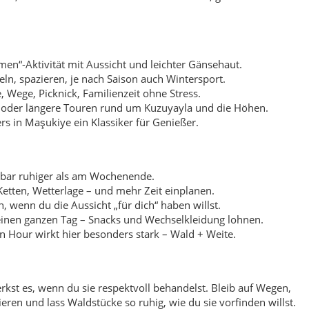
, wenn du die Aussicht „für dich“ haben willst.
einen ganzen Tag – Snacks und Wechselkleidung lohnen.
 Hour wirkt hier besonders stark – Wald + Weite.
rkst es, wenn du sie respektvoll behandelst. Bleib auf Wegen,
ren und lass Waldstücke so ruhig, wie du sie vorfinden willst.
fst (z. B. Quittenprodukte aus Eşme) und kleine Betriebe
gion.
aus Istanbul/İzmit, direkt rein ins Grün.
viel Platz zum Durchatmen.
ütliche Hütten-Atmosphäre.
, warmes Essen – ein „kleiner Film“.
ter, Tee, Spaziergänge, ruhige Tage.
n du ehrliche, warme Küche magst: deftige Frühstückstische,