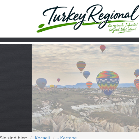
Sie sind hier:
Kocaeli
- Kartepe
Home
Turkiye
Über uns
Video
Kartepe erleben:
Kocaeli