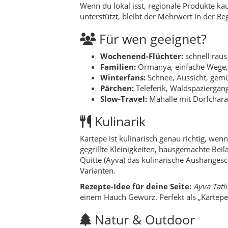
gegrillte Kleinigkeiten, hausgemachte Be
Quitte (Ayva) das kulinarische Aushängesc
Varianten.
Rezepte-Idee für deine Seite:
Ayva Tatlı
einem Hauch Gewürz. Perfekt als „Kartep
Natur & Outdoor
Wald ist hier nicht Kulisse, sondern Haup
Dağları findest du frische Luft, klare Ge
Sommer ist es oben spürbar angenehmer, i
leiser gestellt.
Feste & Veranstaltung
KARFEST (Kuzuyayla)
– winterliche
Eşme Ayva Festivali
– Quittenfest 
Geschichte & Timeline
Antike bis Byzanz
– die weitere Re
Knotenpunkt im Marmara-Raum.