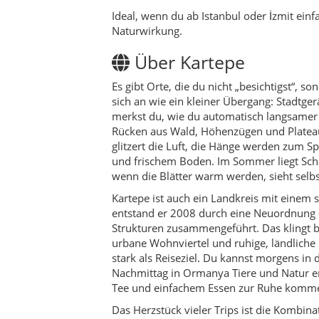
entstand er 2008 durch eine Neuordnung –
Strukturen zusammengeführt. Das klingt bü
urbane Wohnviertel und ruhige, ländliche
stark als Reiseziel. Du kannst morgens in 
Nachmittag in Ormanya Tiere und Natur er
Tee und einfachem Essen zur Ruhe komm
Das Herzstück vieler Trips ist die Kombina
Richtung Kuzuyayla – oben öffnen sich Wei
stehen. Wer es aktiver mag, findet in de
sportlich sind. Wer mit Familie unterwegs
Ormanya, wo der Tag von allein gefüllt w
damit weniger ein einzelner Hotspot, s
Winterzauber, Waldrandromantik, Frühstück
Und dann sind da die Details, die hängen 
der Klang von Schritten auf feuchtem Lau
sagt; die Hand, die dir einen Tee hinstellt,
unaufgeregte Gastfreundschaft – nicht laut,
erinnert, dass Erholung manchmal einfach 
Kleines Motto für deinen Trip:
In Kartepe m
atmest tief, und du nimmst dir Zeit.