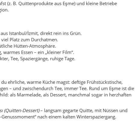
ilagen – und zwischendurch Tee, immer Tee. Rund um Eşme ist die
hild: als Marmelade, als Dessert, manchmal sogar in herzhaften
sı (Quitten-Dessert)
– langsam gegarte Quitte, mit Nüssen und
e-Genussmoment“ nach einem kalten Winterspaziergang.
tdarsteller. In den Höhenlagen rund um Kuzuyayla und die Samanl
räusche und Wege, die dir das Handy fast aus der Hand nehmen. Im
m Winter wirkt alles wie gedämpft – als hätte die Natur den Ton
en
s Fest mit Aktivitäten, Stimmung und „Kartepe im Schnee“-Vibe.
mit regionalen Produkten, Wettbewerben und viel lokaler Energie
gion rund um İzmit (Nikomedia) war historisch ein bedeutender