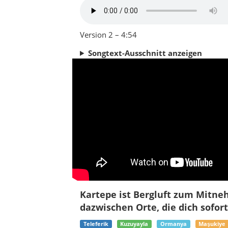
Kartepe ist Bergluft zum Mitne
dazwischen Orte, die dich sofor
Teleferik
Kuzuyayla
Ormanya
Maşukiye
Ideal, wenn du ab Istanbul oder İzmit ein
Naturwirkung.
Über Kartepe
Es gibt Orte, die du nicht „besichtigst“, s
sich an wie ein kleiner Übergang: Stadtge
merkst du, wie du automatisch langsamer a
Rücken aus Wald, Höhenzügen und Plateaus
glitzert die Luft, die Hänge werden zum Sp
und frischem Boden. Im Sommer liegt Sch
wenn die Blätter warm werden, sieht selbs
Kartepe ist auch ein Landkreis mit einem