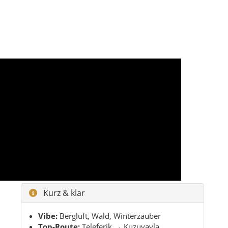
Kurz & klar
Vibe:
Bergluft, Wald, Winterzauber
Top-Route:
Teleferik → Kuzuyayla
Familien:
Ormanya
Genuss:
Maşukiye & Quittenzeit in Eşme
Meine 3 perfekten Stops
Teleferik
– direkt Urlaubsgefühl
Kuzuyayla
– Weite & Wald
Ormanya
– entspannt ausklingen
Mini-Packliste