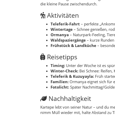
Teleferik & Kuzuyayla:
Früh starten
Familien:
Ormanya eignet sich für 
Fotolicht:
Später Nachmittag/Golden
Nachhaltigkeit
Kartepe lebt von seiner Natur – und du me
nimm Müll wieder mit, halte Abstand zu Tie
Wenn du lokal isst, regionale Produkte kau
unterstützt, bleibt der Mehrwert in der Re
Für wen geeignet?
Wochenend-Flüchter:
schnell raus 
Familien:
Ormanya, einfache Wege, 
Winterfans:
Schnee, Aussicht, gem
Pärchen:
Teleferik, Waldspaziergang
Slow-Travel:
Mahalle mit Dorfcharak
Kulinarik
Kartepe ist kulinarisch genau richtig, wen