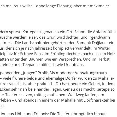
 viele frühere belde und ehemalige Dörfer wurden zu Mahalle-
rokratisch, ist aber praktisch: Du hast heute ein Gebiet, in dem
 Ecken sehr nah beieinander liegen. Genau das macht Kartepe so
der Teleferik sitzen, mittags auf einem Waldweg laufen, am
leben – und abends in einem der Mahalle mit Dorfcharakter bei
en.
tion aus Höhe und Erlebnis: Die Teleferik bringt dich hinauf
te, Aussicht und dieses besondere Gefühl, „über“ dem Alltag zu
n Wäldern und auf den Hochflächen Wege, die mal gemütlich, mal
 ist, liebt die unkomplizierten Naturspots und großen Anlagen wie
ird – ohne dass man ständig „Programm“ machen muss. Kartepe i
ondern eine ganze Sammlung an Wochenendmomenten:
sfreude, Fotostellen, kleine Feste, ruhige Dorfecken.
bleiben: die klare Kälte am Morgen, wenn der Atem sichtbar wird;
b; das kurze Lachen am Straßenrand, wenn jemand „Kolay gelsin“
 als wäre es das Natürlichste der Welt. Kartepe hat diese
 nicht aufgesetzt, sondern wie ein stiller Begleiter, der dich dara
bedeutet, wieder richtig zu schauen.
uss nichts „perfekt“ sein – Hauptsache, du bist draußen, du