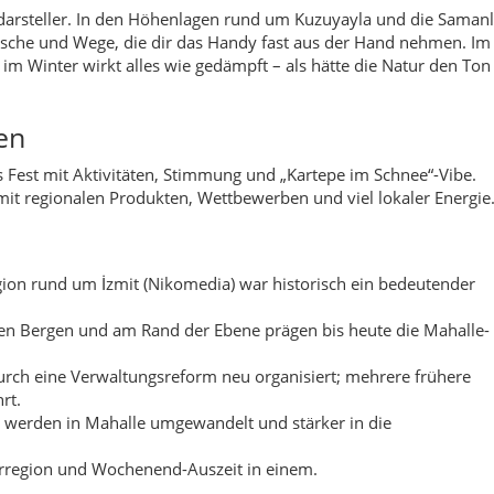
en Bergen und am Rand der Ebene prägen bis heute die Mahalle-
urch eine Verwaltungsreform neu organisiert; mehrere frühere
rt.
r werden in Mahalle umgewandelt und stärker in die
turregion und Wochenend-Auszeit in einem.
 nach Sonnenaufgang ist die Stimmung oben am stärksten: klar,
niye, Ketenciler oder Şirinsulhiye wirken kurze Spaziergänge wie
enstände auftauchen, wird das Alltägliche plötzlich zum
s
– kleine Lichtungen und Randwege sind oft die besten Fotoplätz
 nicht wie „Märchen“, sondern wie Erinnerungen, die sich über
 der beliebtesten Erzählungen handelt von einem Hirtenjungen,