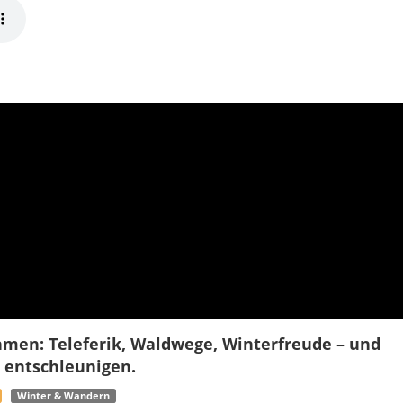
hmen: Teleferik, Waldwege, Winterfreude – und
t entschleunigen.
Winter & Wandern
fach mal raus willst – ohne lange Planung, aber mit maximaler
ondern spürst. Kartepe ist genau so ein Ort. Schon die Anfahrt fühlt
räusche werden leiser, das Grün wird dichter, und irgendwann
tmest. Die Landschaft hier gehört zu den Samanlı Dağları – ein
, der sich je nach Jahreszeit komplett verwandelt. Im Winter
ielplatz für Schnee-Fans. Im Frühling riecht es nach nassem Holz
atten unter den Bäumen wie ein Versprechen. Und im Herbst,
t eine kurze Teepause plötzlich wie Urlaub aus.
 spannenden „jungen“ Profil: Als moderner Verwaltungsraum