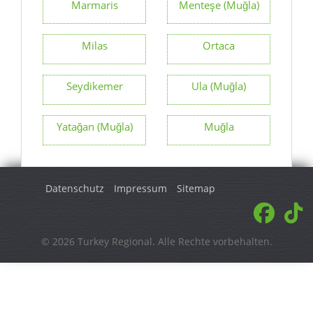
Marmaris
Menteşe (Muğla)
Milas
Ortaca
Seydikemer
Ula (Muğla)
Yatağan (Muğla)
Muğla
Datenschutz
Impressum
Sitemap
© 2026 Turkey Regional. Alle Rechte vorbehalten.