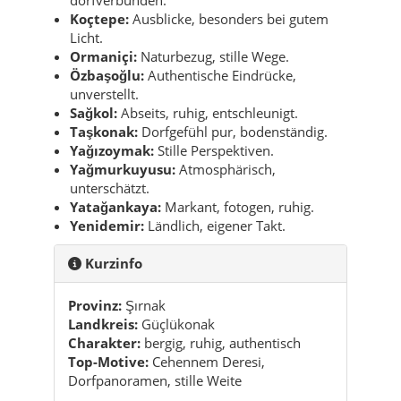
Koçtepe:
Ausblicke, besonders bei gutem
Licht.
Ormaniçi:
Naturbezug, stille Wege.
Özbaşoğlu:
Authentische Eindrücke,
unverstellt.
Sağkol:
Abseits, ruhig, entschleunigt.
Taşkonak:
Dorfgefühl pur, bodenständig.
Yağızoymak:
Stille Perspektiven.
Yağmurkuyusu:
Atmosphärisch,
unterschätzt.
Yatağankaya:
Markant, fotogen, ruhig.
Yenidemir:
Ländlich, eigener Takt.
Kurzinfo
Provinz:
Şırnak
Landkreis:
Güçlükonak
Charakter:
bergig, ruhig, authentisch
Top-Motive:
Cehennem Deresi,
Dorfpanoramen, stille Weite