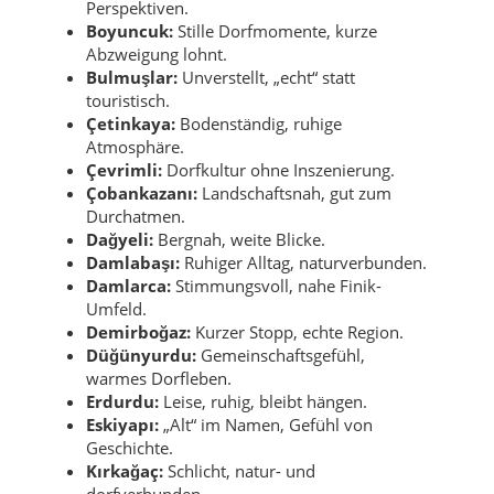
Perspektiven.
Boyuncuk:
Stille Dorfmomente, kurze
Abzweigung lohnt.
Bulmuşlar:
Unverstellt, „echt“ statt
touristisch.
Çetinkaya:
Bodenständig, ruhige
Atmosphäre.
Çevrimli:
Dorfkultur ohne Inszenierung.
Çobankazanı:
Landschaftsnah, gut zum
Durchatmen.
Dağyeli:
Bergnah, weite Blicke.
Damlabaşı:
Ruhiger Alltag, naturverbunden.
Damlarca:
Stimmungsvoll, nahe Finik-
Umfeld.
Demirboğaz:
Kurzer Stopp, echte Region.
Düğünyurdu:
Gemeinschaftsgefühl,
warmes Dorfleben.
Erdurdu:
Leise, ruhig, bleibt hängen.
Eskiyapı:
„Alt“ im Namen, Gefühl von
Geschichte.
Kırkağaç:
Schlicht, natur- und
dorfverbunden.