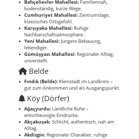
Bahçelievler Mahallesi:
Familiennah,
bodenständig, kurze Wege.
Cumhuriyet Mahallesi:
Zentrumslage,
klassisches Ortsgefühl.
Karşıyaka Mahallesi:
Ruhige
Nachbarschaftsatmosphäre.
Yeni Mahallesi:
Jüngere Bebauung,
lebendiger.
Gümüşyazı Mahallesi:
Regionaler Alltag,
unverstellt.
Belde
Fındık (Belde):
Kleinstadt im Landkreis –
gut zum Ankommen und als Ausgangspunkt.
Köy (Dörfer)
Ağaçyurdu:
Ländliche Ruhe –
entschleunigte Eindrücke.
Akçakuşak:
Schlicht, authentisch, nah am
Alltag.
Akdizgin:
Regionaler Charakter, ruhige