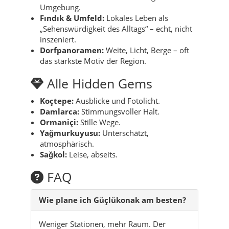
Umgebung.
Fındık & Umfeld:
Lokales Leben als
„Sehenswürdigkeit des Alltags“ – echt, nicht
inszeniert.
Dorfpanoramen:
Weite, Licht, Berge – oft
das stärkste Motiv der Region.
Alle Hidden Gems
Koçtepe:
Ausblicke und Fotolicht.
Damlarca:
Stimmungsvoller Halt.
Ormaniçi:
Stille Wege.
Yağmurkuyusu:
Unterschätzt,
atmosphärisch.
Sağkol:
Leise, abseits.
FAQ
Wie plane ich Güçlükonak am besten?
Weniger Stationen, mehr Raum. Der