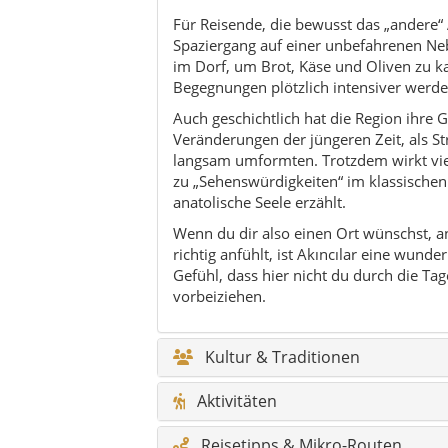
vorbeiziehen.
Kultur & Traditionen
Aktivitäten
Reisetipps & Mikro-Routen
Nachhaltigkeit & respektvolles R
Für wen eignet sich Akıncılar?
Kulinarik & einfache Küche
Natur & Outdoor
Feste & Veranstaltungen
Geschichte & Timeline