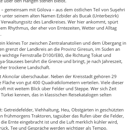
 oft mit weitem Blick über Felder und Steppe. Wer sich Zeit
 Türkei kennen, das in klassischen Reisekatalogen selten
t: Getreidefelder, Viehhaltung, Heu, Obstgärten in geschützten
frühmorgens Traktoren, tagsüber das Rufen über die Felder,
ie Ernte eingebracht ist und die Luft merklich kühler wird,
zurück, Tee und Gespräche werden wichtiger als Tempo.
natolien suchen, bietet Akıncılar viele stille Momente: ein
nstraße, der Blick auf die fernen Bergketten, der kurze Stopp
aufen. Man spürt, wie das eigene Tempo herunterfährt – und wie
, weil sie nicht von Hektik überlagert sind.
 Geschichten: von alten Handels- und Weidewegen bis hin zu den
Straßen, Staudämme und moderne Landwirtschaft den Alltag
es noch sehr ursprünglich. Wer Akıncılar besucht, reist weniger
Sinn, sondern hinein in eine Lebenswelt, die viel über die
n dem nichts Spektakuläres passieren muss, damit sich der Tag
derbare Bühne: für ruhige Abende, lange Gespräche und das
ge hetzt – sondern die Tage in deinem Tempo an dir