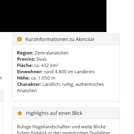
Anatolien
Highlights auf einen Blick
Ruhige Hügellandschaften und weite Blicke
Echter Einblick in den anatolischen Dorfalltag
Spaziergänge auf Feldwegen und Nebenstraßen
Kleine Dörfer mit freundlichen Begegnungen
Atmosphärische Abendstimmung über den
Feldern
Praktische Reisetipps
Am besten mit eigenem Auto oder Mietwagen
anreisen.
Genügend Wasser und Snacks für längere
Fahrten einplanen.
Wetter im Winter und Frühjahr im Blick