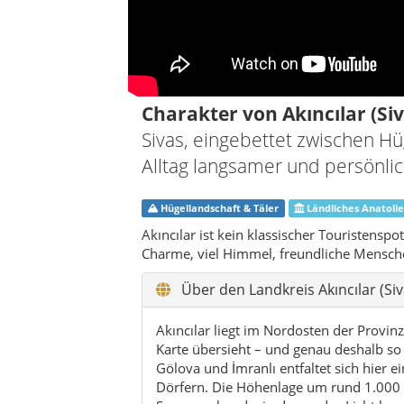
Über den Landkreis Akıncılar (Siv
Akıncılar liegt im Nordosten der Provinz
Karte übersieht – und genau deshalb s
Gölova und İmranlı entfaltet sich hier e
Dörfern. Die Höhenlage um rund 1.000 M
Sommerabende, in denen das Licht lang
Der Landkreis entstand erst 1990, als 
herausgelöst wurde. Zuvor war Akıncıla
bekannt. Heute ist der gleichnamige Or
schnell: Das Leben folgt noch immer ei
bestimmt wird als von Terminkalendern
Geografisch gesehen liegt Akıncılar wie
Richtung Schwarzmeergebirge. Im Norde
Erzincan. Über den Norden zieht sich d
Erzincan führt. Ein Seitenarm des Kılıçk
einen Streifen Wasser in die ansonsten 
Mit nur wenigen tausend Einwohnern ist
Dörfer zum Landkreis, die sich über ein