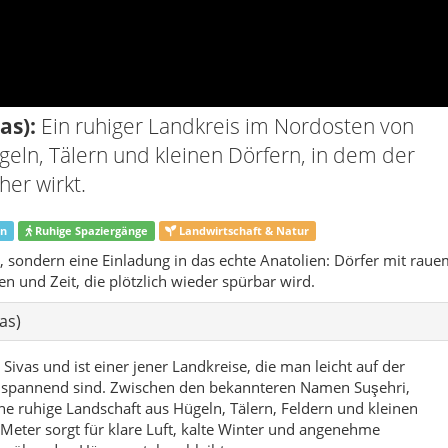
as)
 Sivas und ist einer jener Landkreise, die man leicht auf der
o spannend sind. Zwischen den bekannteren Namen Suşehri,
ine ruhige Landschaft aus Hügeln, Tälern, Feldern und kleinen
eter sorgt für klare Luft, kalte Winter und angenehme
e über den Hängen stehen bleibt.
er – gemeinsam mit Gölova – aus dem östlichen Teil von Suşehri
r unter seinem alten Namen Ezbider als Bucak (Unterbezirk)
t Verwaltungssitz des Landkreises. Wer hier ankommt, spürt
nem Rhythmus, der eher von Erntezeiten, Wetter und Alltag
.
 ein kleines Tor zwischen Zentralanatolien und dem Übergang in
n grenzt der Landkreis an die Provinz Giresun, im Süden an
ie wichtige Fernstraße D100/E80, die Richtung Tokat und
aya-Stausees berührt die Grenze und bringt, je nach Jahreszeit,
eher trockene Landschaft.
 Akıncılar überschaubar. Neben der Kreisstadt gehören 29
e Fläche von gut 400 Quadratkilometern verteilen. Viele dieser