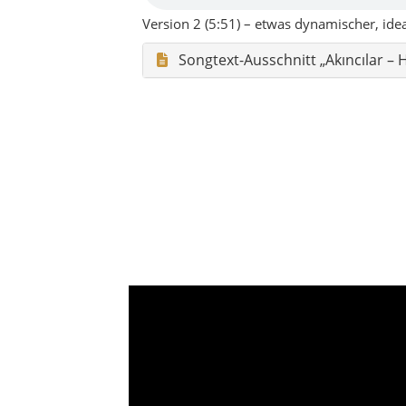
Charakter von Akıncılar (Siv
Sivas, eingebettet zwischen Hü
Alltag langsamer und persönlic
Hügellandschaft & Täler
Ländliches Anatoli
Akıncılar ist kein klassischer Touristensp
Charme, viel Himmel, freundliche Menschen