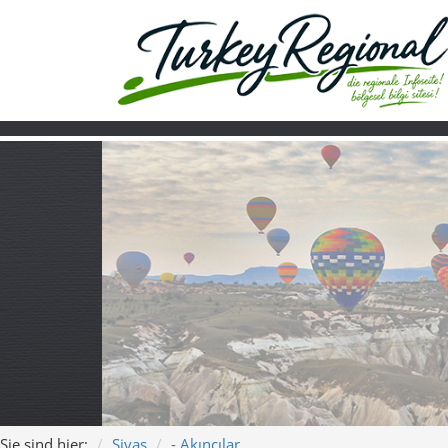
Sie sind hier:
Sivas
- Akıncılar
Home
Turkiye
Über uns
Video
Landkreis Akıncı
Akıncılar – Herz von S