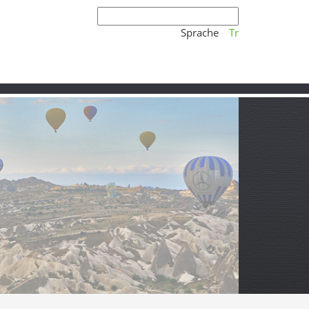
Sprache
Tr
So hörst du den Akıncılar-Song am
besten