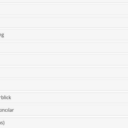
blick
ıncılar
as)
r (mit Kurzbeschreibung)
eschreibung)