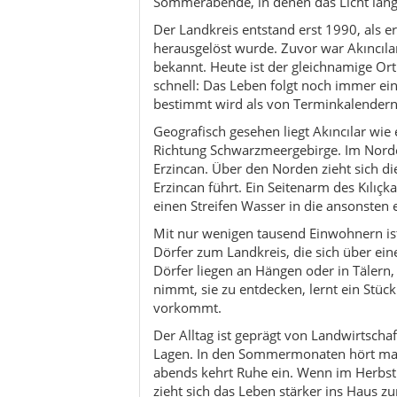
Dörfer liegen an Hängen oder in Tälern,
nimmt, sie zu entdecken, lernt ein Stück
vorkommt.
Der Alltag ist geprägt von Landwirtschaf
Lagen. In den Sommermonaten hört man 
abends kehrt Ruhe ein. Wenn im Herbst d
zieht sich das Leben stärker ins Haus 
Für Reisende, die bewusst das „andere“ A
Spaziergang auf einer unbefahrenen Nebe
im Dorf, um Brot, Käse und Oliven zu k
Begegnungen plötzlich intensiver werden
Auch geschichtlich hat die Region ihre
Veränderungen der jüngeren Zeit, als 
langsam umformten. Trotzdem wirkt viel
zu „Sehenswürdigkeiten“ im klassischen 
anatolische Seele erzählt.
Wenn du dir also einen Ort wünschst, a
richtig anfühlt, ist Akıncılar eine wun
Gefühl, dass hier nicht du durch die Ta