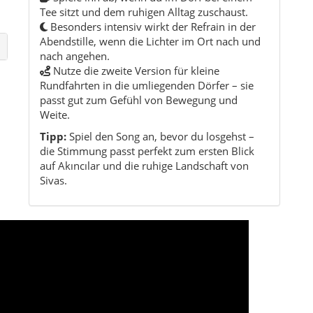
Kurzinformationen zu Akıncılar
Region:
Zentralanatolien
Provinz:
Sivas
Fläche:
ca. 432 km²
Einwohner:
rund 4.800 im Landkreis
em
Höhe:
ca. 1.050 m
Charakter:
Ländlich, ruhig, authentisches