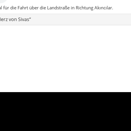
as):
Ein ruhiger Landkreis im Nordosten von
geln, Tälern und kleinen Dörfern, in dem der
her wirkt.
en
Ruhige Spaziergänge
Landwirtschaft & Natur
ot, sondern eine Einladung in das echte Anatolien: Dörfer mit rau
 und Zeit, die plötzlich wieder spürbar wird.