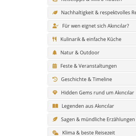
Hidden Gems rund um Akıncılar
Legenden aus Akıncılar
Sagen & mündliche Erzählungen
Klima & beste Reisezeit
Wandertouren & Naturpfade
Barrierefreiheit / Komfort
Infos für Reisende mit Behinderu
Fotospots
Gesundheit & Notfall
Shopping & Märkte