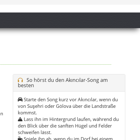
Starte den Song kurz vor Akıncılar, wenn du
von Suşehri oder Gölova über die Landstraße
kommst.
on
Lass ihn im Hintergrund laufen, während du
den Blick über die sanften Hügel und Felder
schweifen lässt.
Spiele ihn ab, wenn du im Dorf bei einem
Tee sitzt und dem ruhigen Alltag zuschaust.
Besonders intensiv wirkt der Refrain in der
Abendstille, wenn die Lichter im Ort nach und
nach angehen.
Nutze die zweite Version für kleine
Rundfahrten in die umliegenden Dörfer – sie
passt gut zum Gefühl von Bewegung und
Weite.
Tipp:
Spiel den Song an, bevor du losgehst –
die Stimmung passt perfekt zum ersten Blick
auf Akıncılar und die ruhige Landschaft von
Sivas.