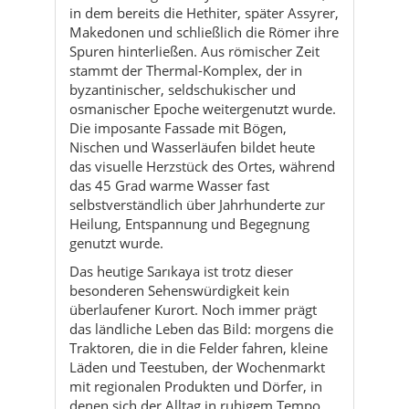
osmanischer Epoche weitergenutzt wurde.
Die imposante Fassade mit Bögen,
Nischen und Wasserläufen bildet heute
das visuelle Herzstück des Ortes, während
das 45 Grad warme Wasser fast
selbstverständlich über Jahrhunderte zur
Heilung, Entspannung und Begegnung
genutzt wurde.
Das heutige Sarıkaya ist trotz dieser
besonderen Sehenswürdigkeit kein
überlaufener Kurort. Noch immer prägt
das ländliche Leben das Bild: morgens die
Traktoren, die in die Felder fahren, kleine
Läden und Teestuben, der Wochenmarkt
mit regionalen Produkten und Dörfer, in
denen sich der Alltag in ruhigem Tempo
abspielt. Die Menschen sind offen und
neugierig, man kommt schnell ins
Gespräch – vor allem, wenn klar wird, dass
man nicht nur kurz zum Fotografieren da
ist, sondern sich tatsächlich für den Ort