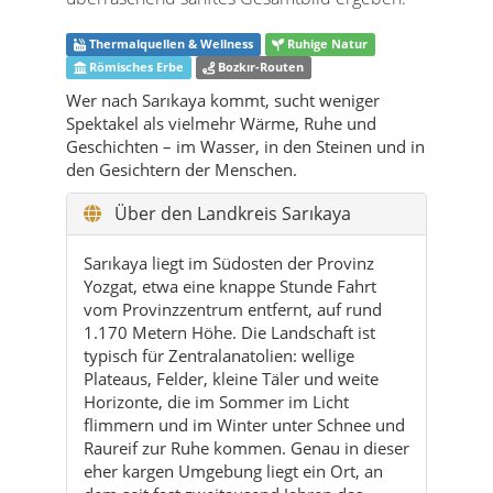
Spektakel als vielmehr Wärme, Ruhe und
Geschichten – im Wasser, in den Steinen und in
den Gesichtern der Menschen.
Über den Landkreis Sarıkaya
Sarıkaya liegt im Südosten der Provinz
Yozgat, etwa eine knappe Stunde Fahrt
vom Provinzzentrum entfernt, auf rund
1.170 Metern Höhe. Die Landschaft ist
typisch für Zentralanatolien: wellige
Plateaus, Felder, kleine Täler und weite
Horizonte, die im Sommer im Licht
flimmern und im Winter unter Schnee und
Raureif zur Ruhe kommen. Genau in dieser
eher kargen Umgebung liegt ein Ort, an
dem seit fast zweitausend Jahren das
Wasser niemals stillsteht: die römische
Thermenanlage Basilica Therma, auch Kral
Kızı Hamamı genannt.
Der Landkreis hat eine doppelte Identität: