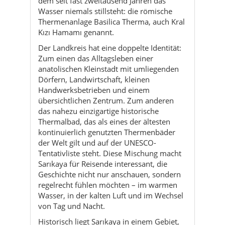
Zum einen das Alltagsleben einer
anatolischen Kleinstadt mit umliegenden
Dörfern, Landwirtschaft, kleinen
Handwerksbetrieben und einem
übersichtlichen Zentrum. Zum anderen
das nahezu einzigartige historische
Thermalbad, das als eines der ältesten
kontinuierlich genutzten Thermenbäder
der Welt gilt und auf der UNESCO-
Tentativliste steht. Diese Mischung macht
Sarıkaya für Reisende interessant, die
Geschichte nicht nur anschauen, sondern
regelrecht fühlen möchten – im warmen
Wasser, in der kalten Luft und im Wechsel
von Tag und Nacht.
Historisch liegt Sarıkaya in einem Gebiet,
in dem bereits die Hethiter, später Assyrer,
Makedonen und schließlich die Römer ihre
Spuren hinterließen. Aus römischer Zeit
stammt der Thermal-Komplex, der in
byzantinischer, seldschukischer und