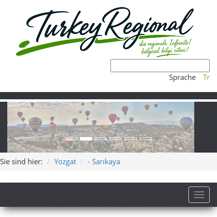
Sprache
Tr
Sie sind hier:
Yozgat
- Sarıkaya
Toggl
Sarıkaya (Yozgat) – Heiße
Quellen, römisches