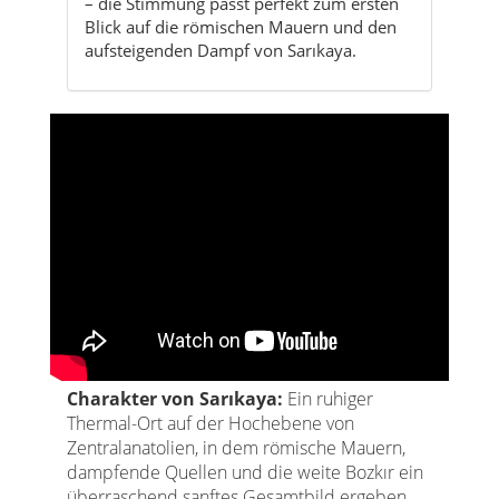
Charakter von Sarıkaya:
Ein ruhiger
Thermal-Ort auf der Hochebene von
Zentralanatolien, in dem römische Mauern,
dampfende Quellen und die weite Bozkır ein
überraschend sanftes Gesamtbild ergeben.
Thermalquellen & Wellness
Ruhige Natur
Römisches Erbe
Bozkır-Routen
Wer nach Sarıkaya kommt, sucht weniger