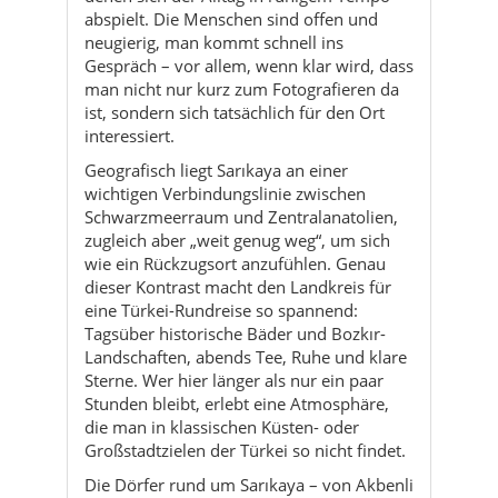
interessiert.
Geografisch liegt Sarıkaya an einer
wichtigen Verbindungslinie zwischen
Schwarzmeerraum und Zentralanatolien,
zugleich aber „weit genug weg“, um sich
wie ein Rückzugsort anzufühlen. Genau
dieser Kontrast macht den Landkreis für
eine Türkei-Rundreise so spannend:
Tagsüber historische Bäder und Bozkır-
Landschaften, abends Tee, Ruhe und klare
Sterne. Wer hier länger als nur ein paar
Stunden bleibt, erlebt eine Atmosphäre,
die man in klassischen Küsten- oder
Großstadtzielen der Türkei so nicht findet.
Die Dörfer rund um Sarıkaya – von Akbenli
bis Yukarısarıkaya – ergänzen das Bild:
kleine Moscheen, Felder, Obstbäume,
Wasserläufe, ein langsamer Rhythmus. Sie
sind ideal, um auf kurzen Ausfahrten echte
Dorfatmosphäre zu schnuppern, ohne