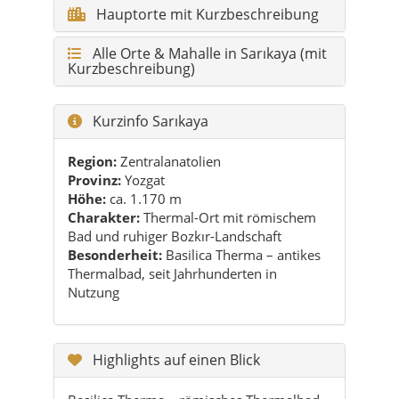
Kurzinfo Sarıkaya
Region:
Zentralanatolien
Provinz:
Yozgat
Höhe:
ca. 1.170 m
Charakter:
Thermal-Ort mit römischem
Bad und ruhiger Bozkır-Landschaft
Besonderheit:
Basilica Therma – antikes
Thermalbad, seit Jahrhunderten in
Nutzung
Highlights auf einen Blick
Basilica Therma – römisches Thermalbad
mit dampfenden Becken
Kaplıca Mahallesi – das Thermenviertel
Ruhige Bozkır-Landschaften für weite
Blicke