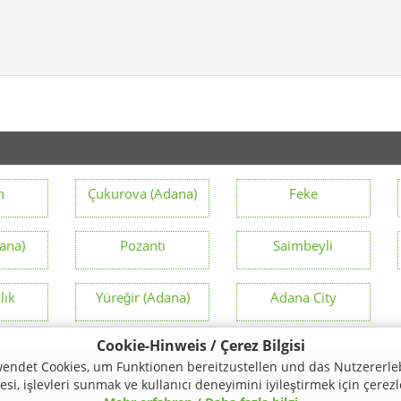
n
Çukurova (Adana)
Feke
ana)
Pozantı
Saimbeyli
lık
Yüreğir (Adana)
Adana City
Cookie-Hinweis / Çerez Bilgisi
endet Cookies, um Funktionen bereitzustellen und das Nutzererle
mas
Şartlar ve Koşullar
si, işlevleri sunmak ve kullanıcı deneyimini iyileştirmek için çerezl