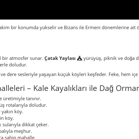
akim bir konumda yükselir ve Bizans ile Ermeni dönemlerine ait öy
hî bir atmosfer sunar.
Çatak Yaylası
yürüyüş, piknik ve doğa de
erle doludur.
 ve dere sesleriyle yaşayan küçük köyleri keşfeder. Feke, hem iç
lleleri – Kale Kayalıkları ile Dağ Orma
 üretimiyle tanınır.
üş rotalarıyla doludur.
 yakın köy.
in köy.
sularıyla dikkat çeker.
balıyla meşhur.
ara sahip mahalle.