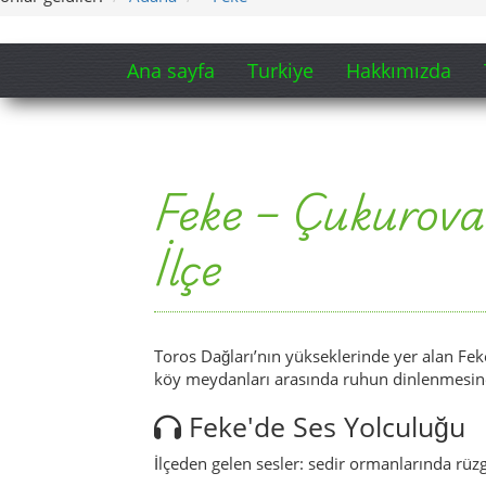
Ana sayfa
Turkiye
Hakkımızda
Feke – Çukurova’
İlçe
Toros Dağları’nın yükseklerinde yer alan Feke
köy meydanları arasında ruhun dinlenmesine
Feke'de Ses Yolculuğu
İlçeden gelen sesler: sedir ormanlarında rüz