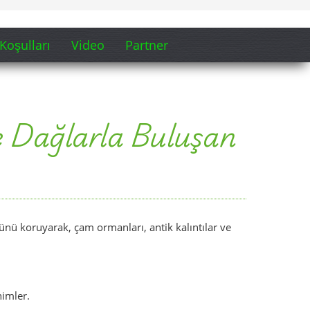
Koşulları
Video
Partner
ve Dağlarla Buluşan
ğünü koruyarak, çam ormanları, antik kalıntılar ve
nimler.