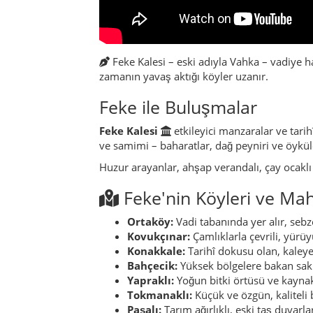
Feke Kalesi – eski adıyla Vahka – vadiye h
zamanın yavaş aktığı köyler uzanır.
Feke ile Buluşmalar
Feke Kalesi
etkileyici manzaralar ve tari
ve samimi – baharatlar, dağ peyniri ve öykül
Huzur arayanlar, ahşap verandalı, çay ocaklı
Feke'nin Köyleri ve Maha
Ortaköy:
Vadi tabanında yer alır, sebze
Kovukçınar:
Çamlıklarla çevrili, yürüy
Konakkale:
Tarihî dokusu olan, kaleye
Bahçecik:
Yüksek bölgelere bakan sak
Yapraklı:
Yoğun bitki örtüsü ve kaynak 
Tokmanaklı:
Küçük ve özgün, kaliteli 
Paşalı:
Tarım ağırlıklı, eski taş duvarl