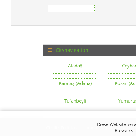
Citynavigation
Aladağ
Ceyha
Karataş (Adana)
Kozan (Ad
Tufanbeyli
Yumurta
Diese Website verw
Gizlilik Politikası
damga
site haritası
te
Bu web site