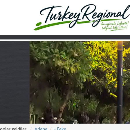
onlar geldiler:
Adana
- Feke