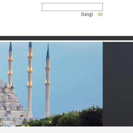
{lang}
de