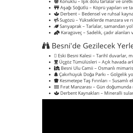
Konuklu – Işık dolu tarlalar ve üre
Aşağı Söğütlü – Köprü yapıları ve tar
Derbent – Bedensel ve ruhsal kayna
Sugözü – Yükseklerde manzara ve r
Sarıyaprak – Tarlalar, samandan yoll
Karagüveç – Sadelik, çadır alanları 
Besni'de Gezilecek Yerl
Eski Besni Kalesi – Tarihî duvarlar, 
Üçgöz Tümülüsleri – Açık havada ark
Besni Ulu Camii – Osmanlı mimarisi
Çakırhüyük Doğa Parkı – Gölgelik yol
Kesmetepe Taş Fırınları – Susamlı e
Fırat Manzarası – Gün doğumunda 
Derbent Kaynakları – Mineralli sula