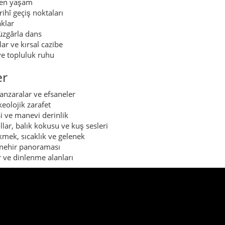
tken yaşam
ihî geçiş noktaları
klar
üzgârla dans
ar ve kırsal cazibe
ve topluluk ruhu
er
manzaralar ve efsaneler
eolojik zarafet
 ve manevi derinlik
lar, balık kokusu ve kuş sesleri
kmek, sıcaklık ve gelenek
nehir panoraması
r ve dinlenme alanları