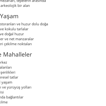
zarları, tepelerin arasında
arkeolojik bir alan
l Yaşam
estoranları ve huzur dolu doğa
ve kokulu tarlalar
 ve doğal huzur
ler ve net manzaralar
ri çekilme noktaları
e Mahalleler
erkez
alanları
şenlikleri
esel tatlar
l yaşam
ı ve yürüyüş yolları
isi
da bağlantılar
kilme