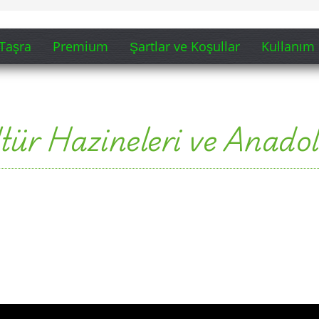
Taşra
Premium
Şartlar ve Koşullar
Kullanım 
ltür Hazineleri ve Anad