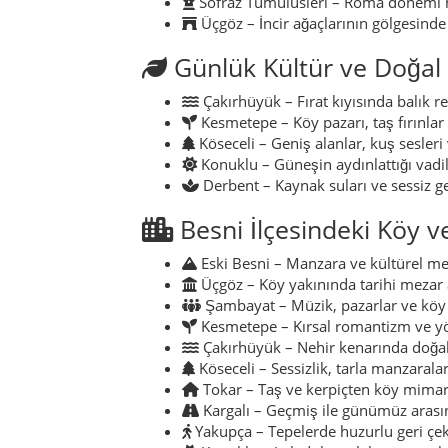
Sofraz Tümülüsleri – Roma dönemi me
Üçgöz – İncir ağaçlarının gölgesinde 
Günlük Kültür ve Doğa
Çakırhüyük – Fırat kıyısında balık r
Kesmetepe – Köy pazarı, taş fırınlar 
Köseceli – Geniş alanlar, kuş sesleri
Konuklu – Güneşin aydınlattığı vadi
Derbent – Kaynak suları ve sessiz ge
Besni İlçesindeki Köy v
Eski Besni – Manzara ve kültürel m
Üçgöz – Köy yakınında tarihi mezar 
Şambayat – Müzik, pazarlar ve köy 
Kesmetepe – Kırsal romantizm ve yör
Çakırhüyük – Nehir kenarında doğa
Köseceli – Sessizlik, tarla manzaralar
Tokar – Taş ve kerpiçten köy mimar
Kargalı – Geçmiş ile günümüz arasın
Yakupça – Tepelerde huzurlu geri çe