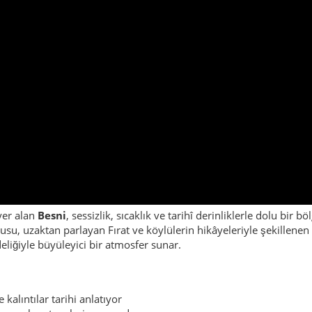
yer alan
Besni
, sessizlik, sıcaklık ve tarihî derinliklerle dolu bi
kusu, uzaktan parlayan Fırat ve köylülerin hikâyeleriyle şekillene
eliğiyle büyüleyici bir atmosfer sunar.
 kalıntılar tarihi anlatıyor