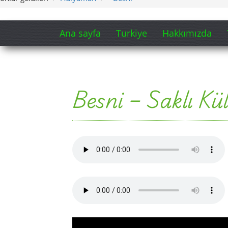
Ana sayfa
Turkiye
Hakkımızda
Besni – Saklı Kü