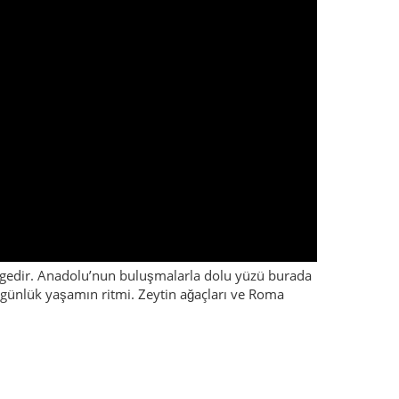
r bölgedir. Anadolu’nun buluşmalarla dolu yüzü burada
n günlük yaşamın ritmi. Zeytin ağaçları ve Roma