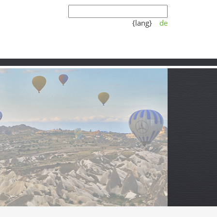
{lang}
de