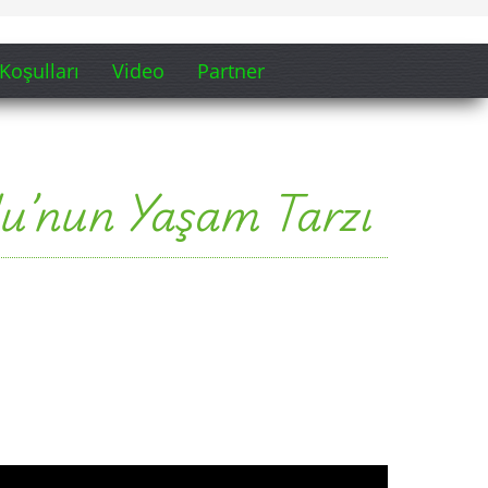
Koşulları
Video
Partner
olu’nun Yaşam Tarzı