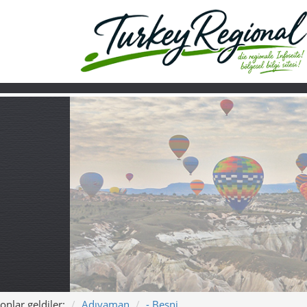
onlar geldiler:
Adıyaman
- Besni