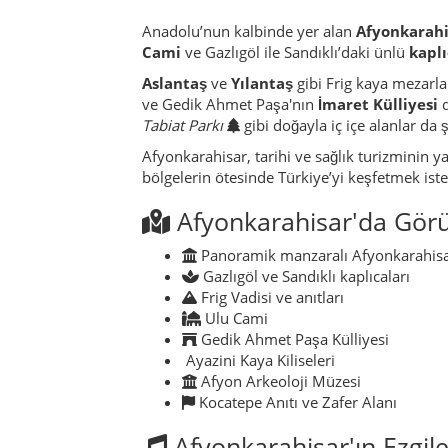
Anadolu’nun kalbinde yer alan
Afyonkarahi
Cami
ve Gazlıgöl ile Sandıklı’daki ünlü
kaplı
Aslantaş
ve
Yılantaş
gibi Frig kaya mezarla
ve Gedik Ahmet Paşa'nın
İmaret Külliyesi
d
Tabiat Parkı
gibi doğayla iç içe alanlar da ş
Afyonkarahisar, tarihi ve sağlık turizminin y
bölgelerin ötesinde Türkiye’yi keşfetmek istey
Afyonkarahisar'da Görü
Panoramik manzaralı Afyonkarahisa
Gazlıgöl ve Sandıklı kaplıcaları
Frig Vadisi ve anıtları
Ulu Cami
Gedik Ahmet Paşa Külliyesi
Ayazini Kaya Kiliseleri
Afyon Arkeoloji Müzesi
Kocatepe Anıtı ve Zafer Alanı
Afyonkarahisar'ın Ezgile