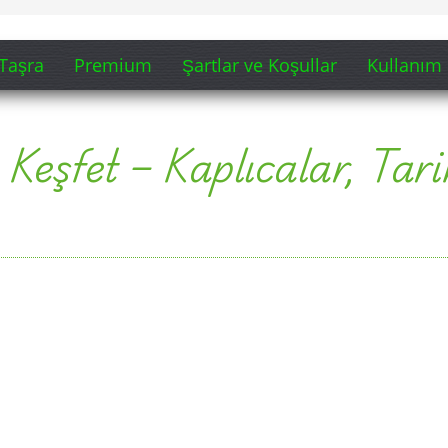
Taşra
Premium
Şartlar ve Koşullar
Kullanım 
 Keşfet – Kaplıcalar, Tar