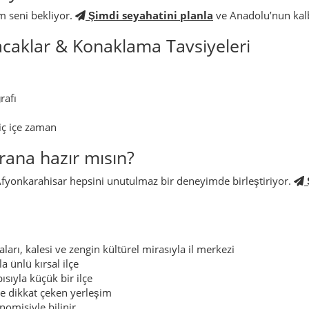
m seni bekliyor.
Şimdi seyahatini planla
ve Anadolu’nun kalb
acaklar & Konaklama Tavsiyeleri
rafı
iç içe zaman
ana hazır mısın?
fyonkarahisar hepsini unutulmaz bir deneyimde birleştiriyor.
aları, kalesi ve zengin kültürel mirasıyla il merkezi
a ünlü kırsal ilçe
ısıyla küçük bir ilçe
le dikkat çeken yerleşim
onomisiyle bilinir