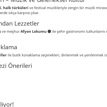
i
,
halk türküleri
ve festival müzikleriyle zengin bir müzik mirası
llerde sıkça karşına çıkar.
ndan Lezzetler
k
ve meşhur
Afyon Lokumu
ile şehir gastronomi tutkunlarını
aklama
ller
ile butik konaklama seçenekleri, dinlenmek ve yenilenmek ist
zi Önerileri
iyor!