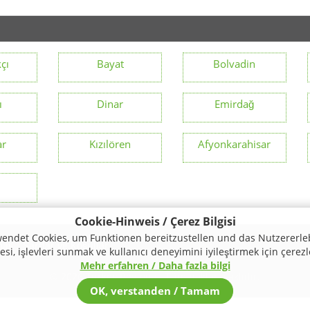
çı
Bayat
Bolvadin
ı
Dinar
Emirdağ
ar
Kızılören
Afyonkarahisar
t
Cookie-Hinweis / Çerez Bilgisi
endet Cookies, um Funktionen bereitzustellen und das Nutzererle
mas
Şartlar ve Koşullar
si, işlevleri sunmak ve kullanıcı deneyimini iyileştirmek için çerezl
Mehr erfahren / Daha fazla bilgi
© 2026 Turkey Regional. Tüm hakları saklıdır.
OK, verstanden / Tamam