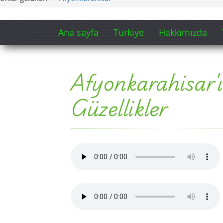
Ana sayfa
Turkiye
Hakkımızda
Afyonkarahisar'ı
Güzellikler