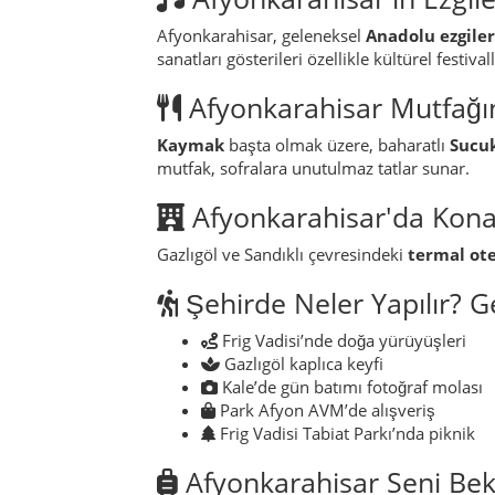
Afyonkarahisar, geleneksel
Anadolu ezgiler
sanatları gösterileri özellikle kültürel festiva
Afyonkarahisar Mutfağı
Kaymak
başta olmak üzere, baharatlı
Sucu
mutfak, sofralara unutulmaz tatlar sunar.
Afyonkarahisar'da Kon
Gazlıgöl ve Sandıklı çevresindeki
termal ote
Şehirde Neler Yapılır? Ge
Frig Vadisi’nde doğa yürüyüşleri
Gazlıgöl kaplıca keyfi
Kale’de gün batımı fotoğraf molası
Park Afyon AVM’de alışveriş
Frig Vadisi Tabiat Parkı’nda piknik
Afyonkarahisar Seni Bekl