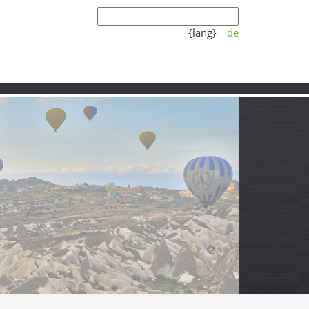
{lang}
de