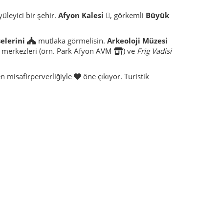
yüleyici bir şehir.
Afyon Kalesi
, görkemli
Büyük
selerini
mutlaka görmelisin.
Arkeoloji Müzesi
iş merkezleri (örn. Park Afyon AVM
) ve
Frig Vadisi
en misafirperverliğiyle
öne çıkıyor. Turistik