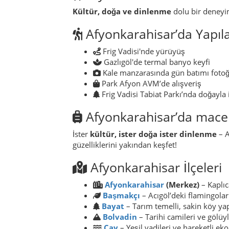
Kültür, doğa ve dinlenme
dolu bir deneyi
Afyonkarahisar’da Yapıl
Frig Vadisi'nde yürüyüş
Gazlıgöl'de termal banyo keyfi
Kale manzarasında gün batımı fotoğ
Park Afyon AVM’de alışveriş
Frig Vadisi Tabiat Parkı’nda doğayla 
Afyonkarahisar’da macer
İster
kültür, ister doğa ister dinlenme
– A
güzelliklerini yakından keşfet!
Afyonkarahisar İlçeleri
Afyonkarahisar
(Merkez)
– Kaplıc
Başmakçı
– Acıgöl’deki flamingolarl
Bayat
– Tarım temelli, sakin köy yap
Bolvadin
– Tarihi camileri ve gölüy
Çay
– Yeşil vadileri ve hareketli ek