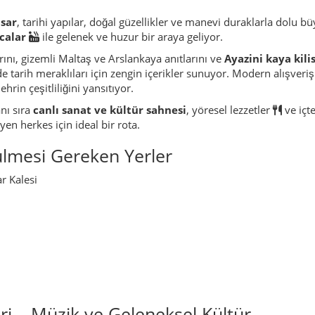
sar
, tarihi yapılar, doğal güzellikler ve manevi duraklarla dolu bü
calar
ile gelenek ve huzur bir araya geliyor.
rını, gizemli Maltaş ve Arslankaya anıtlarını ve
Ayazini kaya kili
e tarih meraklıları için zengin içerikler sunuyor. Modern alışver
ehrin çeşitliliğini yansıtıyor.
anı sıra
canlı sanat ve kültür sahnesi
, yöresel lezzetler
ve içt
en herkes için ideal bir rota.
lmesi Gereken Yerler
r Kalesi
ri – Müzik ve Geleneksel Kültür