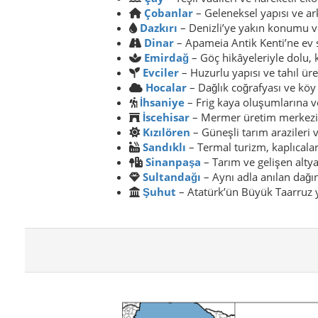
Çobanlar
– Geleneksel yapısı ve ark
Dazkırı
– Denizli’ye yakın konumu ve
Dinar
– Apameia Antik Kenti’ne ev 
Emirdağ
– Göç hikâyeleriyle dolu, k
Evciler
– Huzurlu yapısı ve tahıl ür
Hocalar
– Dağlık coğrafyası ve kö
İhsaniye
– Frig kaya oluşumlarına v
İscehisar
– Mermer üretim merkezi ve
Kızılören
– Güneşli tarım arazileri
Sandıklı
– Termal turizm, kaplıcalar
Sinanpaşa
– Tarım ve gelişen altya
Sultandağı
– Aynı adla anılan dağın
Şuhut
– Atatürk’ün Büyük Taarruz y