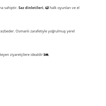
na sahiptir.
Saz dinletileri
,
halk oyunları ve el
 cezbeder. Osmanlı zarafetiyle yoğrulmuş yerel
eyen ziyaretçilere idealdir
.