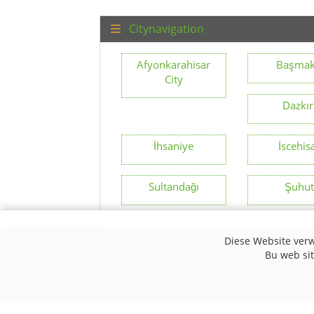
Citynavigation
Afyonkarahisar
Başmak
City
Dazkır
İhsaniye
İscehis
Sultandağı
Şuhu
Diese Website verw
Gizlilik Politikası
damga
site haritası
te
Bu web site
<