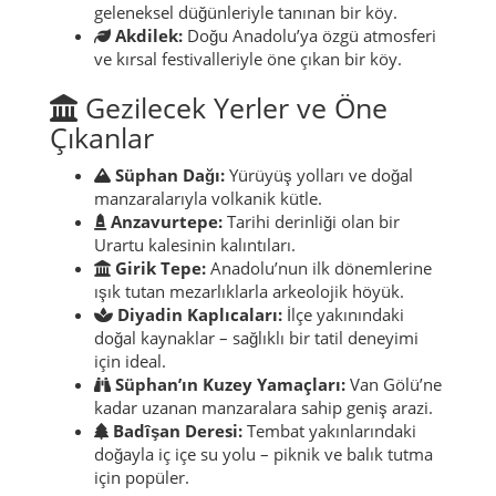
geleneksel düğünleriyle tanınan bir köy.
Akdilek:
Doğu Anadolu’ya özgü atmosferi
ve kırsal festivalleriyle öne çıkan bir köy.
Gezilecek Yerler ve Öne
Çıkanlar
Süphan Dağı:
Yürüyüş yolları ve doğal
manzaralarıyla volkanik kütle.
Anzavurtepe:
Tarihi derinliği olan bir
Urartu kalesinin kalıntıları.
Girik Tepe:
Anadolu’nun ilk dönemlerine
ışık tutan mezarlıklarla arkeolojik höyük.
Diyadin Kaplıcaları:
İlçe yakınındaki
doğal kaynaklar – sağlıklı bir tatil deneyimi
için ideal.
Süphan’ın Kuzey Yamaçları:
Van Gölü’ne
kadar uzanan manzaralara sahip geniş arazi.
Badîşan Deresi:
Tembat yakınlarındaki
doğayla iç içe su yolu – piknik ve balık tutma
için popüler.