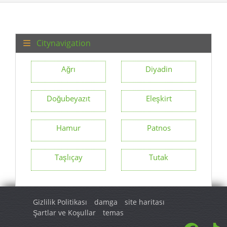
Citynavigation
Ağrı
Diyadin
Doğubeyazıt
Eleşkirt
Hamur
Patnos
Taşlıçay
Tutak
Gizlilik Politikası
damga
site haritası
Şartlar ve Koşullar
temas