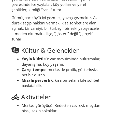
güçlü ama asıl derinliği köy ağında olan ilçelerinden
biridir. Burada hayat “fazla söze” ihtiyaç duymaz:
günün ritmi bellidir, emek görünür, komşuluk
gerçektir. Merkezde
Bedesten
ve
Saat Kulesi
çevresinde eski ticaret izleri hissedilir; ilçenin
çevresinde ise yaylalar, köy yolları ve yerel
şenlikler, kimliği “canlı” tutar.
Gümüşhacıköy’ü iyi gezmek, yavaş gezmektir. Az
durak seçip hakkını vermek; kısa sohbetlere alan
açmak; bir camiyi, bir türbeyi, bir eski yapıyı acele
etmeden okumak… İlçe, “gösteri” değil “gerçek”
sunar.
Kültür & Gelenekler
Yayla kültürü
: yaz mevsiminde buluşmalar,
dayanışma, köy yaşamı.
Çarşı-tempo
: merkezde pratik, gösterişsiz,
net bir düzen.
Misafirperverlik
: kısa bir selam bile sohbet
başlatabilir.