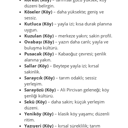
net ritim.
Koltuk (Köy)
– kırsal ve sakin; yayla
bağlantısı.
Konuktepe (Köy)
– küçük; sade ve yerli.
Korkut (Köy)
– tarımsal gücü yüksek; köy
düzeni belirgin.
Köseler (Köy)
– daha yüksekte; geniş ve
sessiz.
Kutluca (Köy)
– yayla izi; kısa durak planına
uygun.
Kuzulan (Köy)
– merkeze yakın; sakin profil.
Ovabaşı (Köy)
– yazın daha canlı; yayla ve
buluşma kültürü.
Pusacak (Köy)
– Kabaoğuz çevresi; şenlik
alanına yakın.
Sallar (Köy)
– Beytepe yayla izi; kırsal
sakinlik.
Saraycık (Köy)
– tarım odaklı; sessiz
yerleşim.
Sarayözü (Köy)
– Ali Pircivan geleneği; köy
şenliği kültürü.