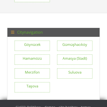
Citynavigation
Göynücek
Gümüşhacıköy
Hamamözü
Amasya (Stadt)
Merzifon
Suluova