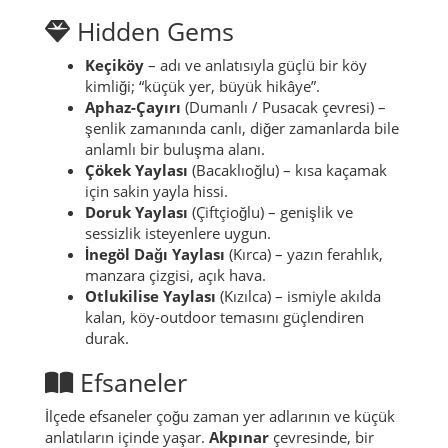
tarihsel olarak gösterir.
Merkez simgesi:
Saat Kulesi
, yön ve zaman
duygusunu merkezde toplar.
Maden Cami:
farklı dönem izleri taşıyan
mimari kimliğiyle dikkat çeker.
Hidden Gems
Keçiköy
– adı ve anlatısıyla güçlü bir köy
kimliği; “küçük yer, büyük hikâye”.
Aphaz-Çayırı
(Dumanlı / Pusacak çevresi) –
şenlik zamanında canlı, diğer zamanlarda bile
anlamlı bir buluşma alanı.
Çökek Yaylası
(Bacaklıoğlu) – kısa kaçamak
için sakin yayla hissi.
Doruk Yaylası
(Çiftçioğlu) – genişlik ve
sessizlik isteyenlere uygun.
İnegöl Dağı Yaylası
(Kırca) – yazın ferahlık,
manzara çizgisi, açık hava.
Otlukilise Yaylası
(Kızılca) – ismiyle akılda
kalan, köy-outdoor temasını güçlendiren
durak.