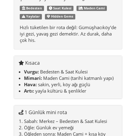
Karakter:
sakin, sağlam, gelenekli ve
“gösterişsiz net” – merkezde ticaret izi,
çevrede yayla ve köy derinliği.
Bedesten
Saat Kulesi
Maden Cami
Yaylalar
Hidden Gems
Hızlı tüketilen bir rota değil: Gümüşhacıköy’de
iyi gezi, yavaş gezi demektir. Az durak, daha
çok his.
Kısaca
Vurgu:
Bedesten & Saat Kulesi
Mimari:
Maden Cami (tarihi katmanlı yapı)
Hava:
sakin, yerli, köy ağı güçlü
Artı:
yayla kültürü & şenlikler