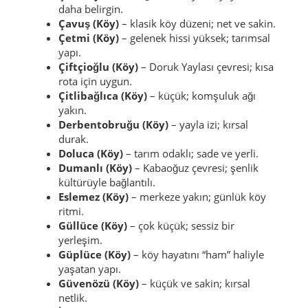
Beden (Köy)
– yayla şenlikleriyle anılan; canlı
köy kültürü.
Bacaklıoğlu (Köy)
– Çökek Yaylası ile kısa
doğa durağı hissi.
Çal (Köy)
– Kabaoğuz alanı; yazın yayla havası
daha belirgin.
Çavuş (Köy)
– klasik köy düzeni; net ve sakin.
Çetmi (Köy)
– gelenek hissi yüksek; tarımsal
yapı.
Çiftçioğlu (Köy)
– Doruk Yaylası çevresi; kısa
rota için uygun.
Çitlibağlıca (Köy)
– küçük; komşuluk ağı
yakın.
Derbentobruğu (Köy)
– yayla izi; kırsal
durak.
Doluca (Köy)
– tarım odaklı; sade ve yerli.
Dumanlı (Köy)
– Kabaoğuz çevresi; şenlik
kültürüyle bağlantılı.
Eslemez (Köy)
– merkeze yakın; günlük köy
ritmi.
Güllüce (Köy)
– çok küçük; sessiz bir