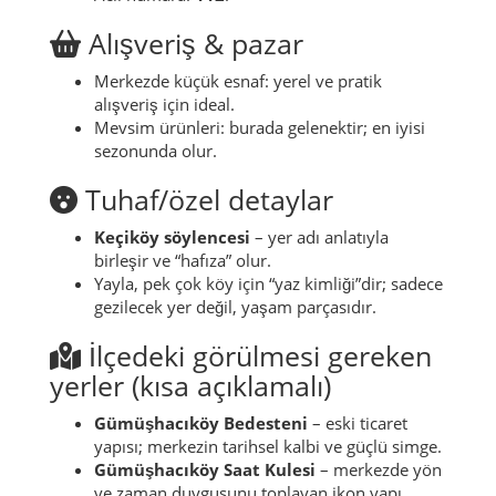
Yazın: güneş koruması ve su; akşam için ince
üstlük.
Kışın: kaymaz ayakkabı; bazı yollar düzensiz
olabilir.
Acil numara:
112
.
Alışveriş & pazar
Merkezde küçük esnaf: yerel ve pratik
alışveriş için ideal.
Mevsim ürünleri: burada gelenektir; en iyisi
sezonunda olur.
Tuhaf/özel detaylar
Keçiköy söylencesi
– yer adı anlatıyla
birleşir ve “hafıza” olur.
Yayla, pek çok köy için “yaz kimliği”dir; sadece
gezilecek yer değil, yaşam parçasıdır.
İlçedeki görülmesi gereken