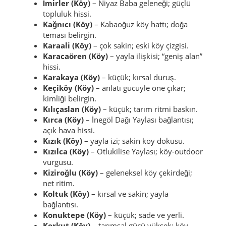
yerleşim.
Güplüce (Köy)
– köy hayatını “ham” haliyle
yaşatan yapı.
Güvenözü (Köy)
– küçük ve sakin; kırsal
netlik.
İmirler (Köy)
– Niyaz Baba geleneği; güçlü
topluluk hissi.
Kağnıcı (Köy)
– Kabaoğuz köy hattı; doğa
teması belirgin.
Karaali (Köy)
– çok sakin; eski köy çizgisi.
Karacaören (Köy)
– yayla ilişkisi; “geniş alan”
hissi.
Karakaya (Köy)
– küçük; kırsal duruş.
Keçiköy (Köy)
– anlatı gücüyle öne çıkar;
kimliği belirgin.
Kılıçaslan (Köy)
– küçük; tarım ritmi baskın.
Kırca (Köy)
– İnegöl Dağı Yaylası bağlantısı;
açık hava hissi.
Kızık (Köy)
– yayla izi; sakin köy dokusu.
Kızılca (Köy)
– Otlukilise Yaylası; köy-outdoor
vurgusu.
Kiziroğlu (Köy)
– geleneksel köy çekirdeği;