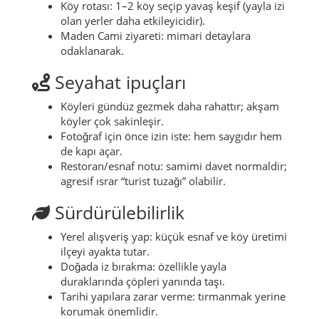
Aktiviteler
Merkez yürüyüşü: Bedesten çevresi, meydan
hissi, sakin sokaklar.
Köy rotası: 1–2 köy seçip yavaş keşif (yayla izi
olan yerler daha etkileyicidir).
Maden Cami ziyareti: mimari detaylara
odaklanarak.
Seyahat ipuçları
Köyleri gündüz gezmek daha rahattır; akşam
köyler çok sakinleşir.
Fotoğraf için önce izin iste: hem saygıdır hem
de kapı açar.
Restoran/esnaf notu: samimi davet normaldir;
agresif ısrar “turist tuzağı” olabilir.
Sürdürülebilirlik
Yerel alışveriş yap: küçük esnaf ve köy üretimi