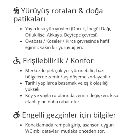
sıcağında tempo düşürmek iyi olur.
Sonbahar:
fotoğraf için ideal, daha sakin ve
renkli.
Kış:
daha sessiz; kısa kültür durakları için
uygun, hava durumuna göre planla.
Yürüyüş rotaları & doğa
patikaları
Yayla kısa yürüyüşleri (Doruk, İnegöl Dağı,
Otlukilise, Akkaya, Beytepe çevresi).
Ovabaşı / Köseler / Kırca çevresinde hafif
eğimli, sakin kır yürüyüşleri.
Erişilebilirlik / Konfor
Merkezde pek çok yer yürünebilir; bazı
bölgelerde zemin/taş döşeme zorlayabilir.
Tarihi yapılarda basamak ve eşik olasılığı
yüksek.
Köy ve yayla rotalarında zemin değişken; kısa
etaplı plan daha rahat olur.