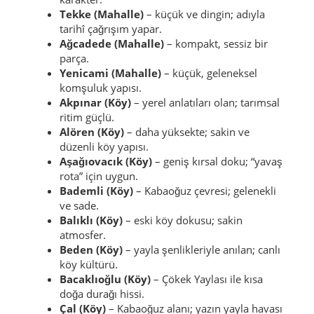
kimliği; topluluk yakın.
Irgat (Mahalle)
– küçük, daha “köy gibi” bir
mahalle hissi.
Şıhlar (Mahalle)
– çok sakin; kırsala yakın
karakter.
Tekke (Mahalle)
– küçük ve dingin; adıyla
tarihî çağrışım yapar.
Ağcadede (Mahalle)
– kompakt, sessiz bir
parça.
Yenicami (Mahalle)
– küçük, geleneksel
komşuluk yapısı.
Akpınar (Köy)
– yerel anlatıları olan; tarımsal
ritim güçlü.
Alören (Köy)
– daha yüksekte; sakin ve
düzenli köy yapısı.
Aşağıovacık (Köy)
– geniş kırsal doku; “yavaş
rota” için uygun.
Bademli (Köy)
– Kabaoğuz çevresi; gelenekli
ve sade.
Balıklı (Köy)
– eski köy dokusu; sakin
atmosfer.