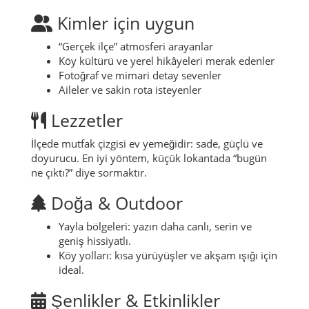
ilçeyi ayakta tutar.
Doğada iz bırakma: özellikle yayla
duraklarında çöpleri yanında taşı.
Tarihi yapılara zarar verme: tırmanmak yerine
korumak önemlidir.
Kimler için uygun
“Gerçek ilçe” atmosferi arayanlar
Köy kültürü ve yerel hikâyeleri merak edenler
Fotoğraf ve mimari detay sevenler
Aileler ve sakin rota isteyenler
Lezzetler
İlçede mutfak çizgisi ev yemeğidir: sade, güçlü ve
doyurucu. En iyi yöntem, küçük lokantada “bugün
ne çıktı?” diye sormaktır.
Doğa & Outdoor
Yayla bölgeleri: yazın daha canlı, serin ve