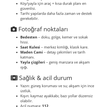
Engelli gezginler için bilgiler
Konaklamada rampalı giriş, asansör, uygun
WC gibi detayları mutlaka önceden sor.
Köy/yayla için araç + kısa durak planı en
güvenlisi.
Tarihi yapılarda daha fazla zaman ve destek
gerekebilir.
Fotoğraf noktaları
Bedesten
– doku, gölge, kemer ve sokak
hissi.
Saat Kulesi
– merkez kimliği, klasik kare.
Maden Cami
– detay çekimleri ve tarih
katmanı.
Yayla çizgileri
– geniş manzara ve akşam
ışığı.
Sağlık & acil durum