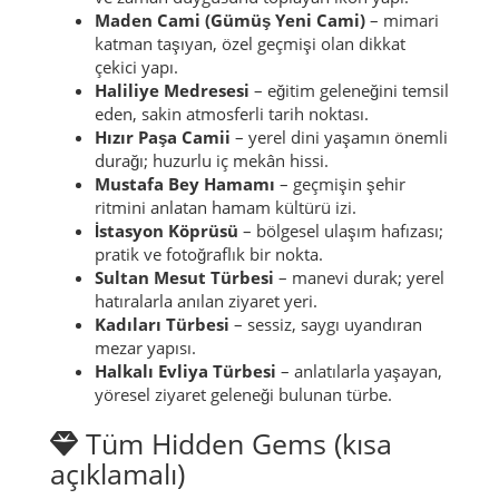
yerler (kısa açıklamalı)
Gümüşhacıköy Bedesteni
– eski ticaret
yapısı; merkezin tarihsel kalbi ve güçlü simge.
Gümüşhacıköy Saat Kulesi
– merkezde yön
ve zaman duygusunu toplayan ikon yapı.
Maden Cami (Gümüş Yeni Cami)
– mimari
katman taşıyan, özel geçmişi olan dikkat
çekici yapı.
Haliliye Medresesi
– eğitim geleneğini temsil
eden, sakin atmosferli tarih noktası.
Hızır Paşa Camii
– yerel dini yaşamın önemli
durağı; huzurlu iç mekân hissi.
Mustafa Bey Hamamı
– geçmişin şehir
ritmini anlatan hamam kültürü izi.
İstasyon Köprüsü
– bölgesel ulaşım hafızası;
pratik ve fotoğraflık bir nokta.
Sultan Mesut Türbesi
– manevi durak; yerel
hatıralarla anılan ziyaret yeri.
Kadıları Türbesi
– sessiz, saygı uyandıran
mezar yapısı.
Halkalı Evliya Türbesi
– anlatılarla yaşayan,