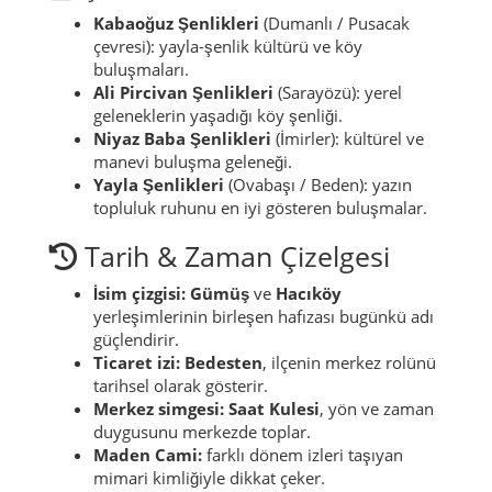
geniş hissiyatlı.
Köy yolları: kısa yürüyüşler ve akşam ışığı için
ideal.
Şenlikler & Etkinlikler
Kabaoğuz Şenlikleri
(Dumanlı / Pusacak
çevresi): yayla-şenlik kültürü ve köy
buluşmaları.
Ali Pircivan Şenlikleri
(Sarayözü): yerel
geleneklerin yaşadığı köy şenliği.
Niyaz Baba Şenlikleri
(İmirler): kültürel ve
manevi buluşma geleneği.
Yayla Şenlikleri
(Ovabaşı / Beden): yazın
topluluk ruhunu en iyi gösteren buluşmalar.
Tarih & Zaman Çizelgesi
İsim çizgisi:
Gümüş
ve
Hacıköy
yerleşimlerinin birleşen hafızası bugünkü adı
güçlendirir.
Ticaret izi:
Bedesten
, ilçenin merkez rolünü