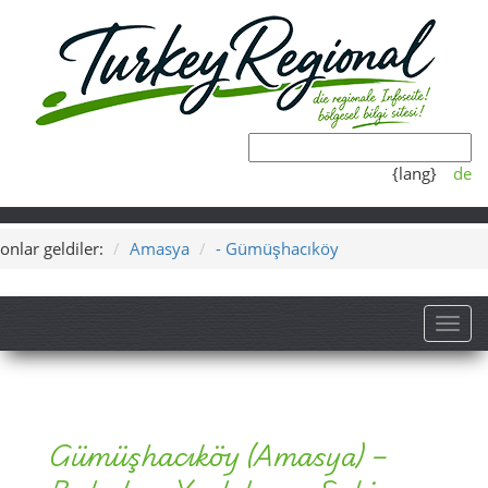
{lang}
de
onlar geldiler:
Amasya
- Gümüşhacıköy
Toggl