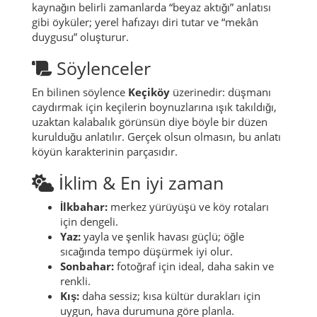
Efsaneler
İlçede efsaneler çoğu zaman yer adlarının ve küçük
anlatıların içinde yaşar.
Akpınar
çevresinde, bir
kaynağın belirli zamanlarda “beyaz aktığı” anlatısı
gibi öyküler; yerel hafızayı diri tutar ve “mekân
duygusu” oluşturur.
Söylenceler
En bilinen söylence
Keçiköy
üzerinedir: düşmanı
caydırmak için keçilerin boynuzlarına ışık takıldığı,
uzaktan kalabalık görünsün diye böyle bir düzen
kurulduğu anlatılır. Gerçek olsun olmasın, bu anlatı
köyün karakterinin parçasıdır.
İklim & En iyi zaman
İlkbahar:
merkez yürüyüşü ve köy rotaları
için dengeli.
Yaz:
yayla ve şenlik havası güçlü; öğle