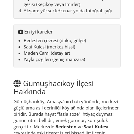
1 Günlük mini rota
Sabah: Merkez – Bedesten & Saat Kulesi
Öğle: Günlük ev yemeği
Öğleden sonra: Maden Cami + kısa köy
gezisi (Keçiköy veya İmirler)
Akşam: yüksekte/kenar yolda fotoğraf ışığı
En iyi kareler
Bedesten çevresi (doku, gölge)
Saat Kulesi (merkez hissi)
Maden Cami (detaylar)
Yayla çizgileri (geniş manzara)
Gümüşhacıköy İlçesi
Hakkında
Gümüşhacıköy, Amasya’nın batı yönünde; merkezi