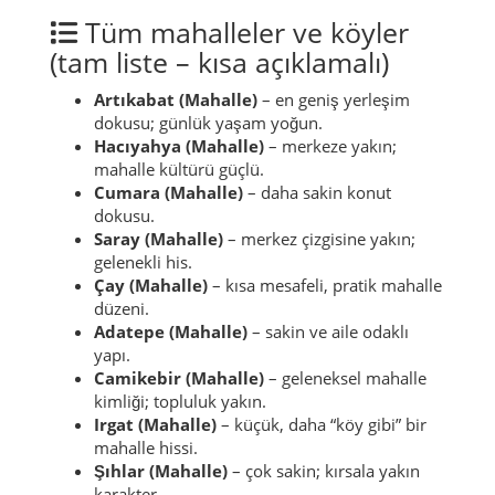
topluluğu ile bilinir.
Ovabaşı
– yayla havası ve yaz buluşmalarıyla
anılır.
Keçiköy
– anlatısı güçlü, kimliği belirgin bir
köy.
Tüm mahalleler ve köyler
(tam liste – kısa açıklamalı)
Artıkabat (Mahalle)
– en geniş yerleşim
dokusu; günlük yaşam yoğun.
Hacıyahya (Mahalle)
– merkeze yakın;
mahalle kültürü güçlü.
Cumara (Mahalle)
– daha sakin konut
dokusu.
Saray (Mahalle)
– merkez çizgisine yakın;
gelenekli his.
Çay (Mahalle)
– kısa mesafeli, pratik mahalle
düzeni.
Adatepe (Mahalle)
– sakin ve aile odaklı
yapı.
Camikebir (Mahalle)
– geleneksel mahalle