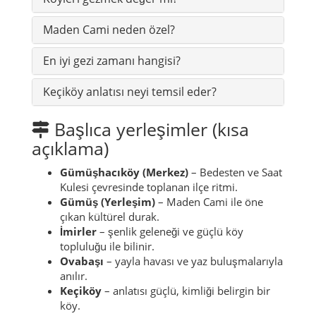
Bedesten ve Saat Kulesi çevresi, ilçe merkezinin
kimliğini en net hissettiren bölgedir.
Köyleri gezmek değer mi?
Maden Cami neden özel?
En iyi gezi zamanı hangisi?
Keçiköy anlatısı neyi temsil eder?
Başlıca yerleşimler (kısa
açıklama)
Gümüşhacıköy (Merkez)
– Bedesten ve Saat
Kulesi çevresinde toplanan ilçe ritmi.
Gümüş (Yerleşim)
– Maden Cami ile öne
çıkan kültürel durak.
İmirler
– şenlik geleneği ve güçlü köy