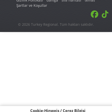
Taşova
Gizlilik Politikası
damga
site haritası
temas
Şartlar ve Koşullar
© 2026 Turkey Regional. Tüm hakları saklıdır.
Cookie-Hinweis / Çerez Bilgisi