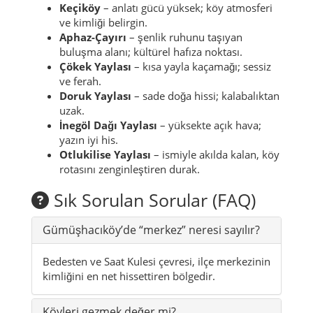
yöresel ziyaret geleneği bulunan türbe.
Tüm Hidden Gems (kısa
açıklamalı)
Keçiköy
– anlatı gücü yüksek; köy atmosferi
ve kimliği belirgin.
Aphaz-Çayırı
– şenlik ruhunu taşıyan
buluşma alanı; kültürel hafıza noktası.
Çökek Yaylası
– kısa yayla kaçamağı; sessiz
ve ferah.
Doruk Yaylası
– sade doğa hissi; kalabalıktan
uzak.
İnegöl Dağı Yaylası
– yüksekte açık hava;
yazın iyi his.
Otlukilise Yaylası
– ismiyle akılda kalan, köy
rotasını zenginleştiren durak.
Sık Sorulan Sorular (FAQ)
Gümüşhacıköy’de “merkez” neresi sayılır?