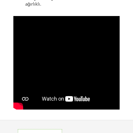
Sekü (Köy)
– daha sakin; küçük yerleşim
düzeni.
Yeniköy (Köy)
– klasik köy yaşamı; düzenli
ritim.
Yazıyeri (Köy)
– kırsal süreklilik; tarım
ağırlıklı.