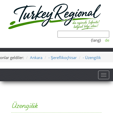
{lang}
de
onlar geldiler:
Ankara
- Şereflikoçhisar
- Üzengilik
Toggl
Üzengilik