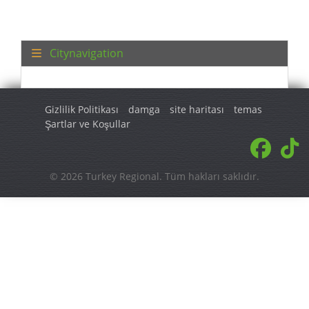
Citynavigation
Gizlilik Politikası
damga
site haritası
temas
Şartlar ve Koşullar
© 2026 Turkey Regional. Tüm hakları saklıdır.