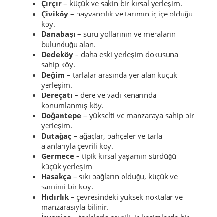
Çırçır
– küçük ve sakin bir kırsal yerleşim.
Çiviköy
– hayvancılık ve tarımın iç içe olduğu
köy.
Danabaşı
– sürü yollarının ve meraların
bulunduğu alan.
Dedeköy
– daha eski yerleşim dokusuna
sahip köy.
Değim
– tarlalar arasında yer alan küçük
yerleşim.
Dereçatı
– dere ve vadi kenarında
konumlanmış köy.
Doğantepe
– yükselti ve manzaraya sahip bir
yerleşim.
Dutağaç
– ağaçlar, bahçeler ve tarla
alanlarıyla çevrili köy.
Germece
– tipik kırsal yaşamın sürdüğü
küçük yerleşim.
Hasakça
– sıkı bağların olduğu, küçük ve
samimi bir köy.
Hıdırlık
– çevresindeki yüksek noktalar ve
manzarasıyla bilinir.
İçyenice
– tarlalarla çevrili, iç kesimlerde bir