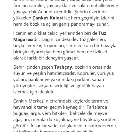
fırınlar, camiler, çay ocakları ve sakin mahalleleriyle
yaşayan bir Anadolu kentidir. Şehrin üzerinde
yükselen
Çankırı Kalesi
ise hem geçmişin izlerini
hem de bozkıra açılan geniş panoramayı sunar.
İlçenin en dikkat çekici yerlerinden biri de
Tuz
Mağarası
dır. Dağın içindeki dev tuz galerileri,
heykeller ve ışık oyunları, serin ve kuru bir havayla
birleşir; ziyaretçiye hem görsel hem de fiziksel
olarak farklı bir deneyim yaşatır.
Şehir içinden geçen
Tatlıçay
, bozkırın ortasında
suyun ve yeşilin hatırlatıcısıdır. Köprüler, yürüyüş
yolları, banklar ve yakınındaki parklar; sabah
yürüyüşleri, akşam serinliği ve günlük hayatı
izlemek için idealdir.
Çankırı Merkez’in etrafındaki köylerde tarım ve
hayvancılık temel geçim kaynağıdır. Tarlalarda
buğday, arpa, yem bitkileri; bahçelerde meyve
ağaçları; meralarda küçükbaş ve büyükbaş sürüleri
görülür. İnsanlar sade, çalışkan ve misafirperverdir;
iki kelimeyle hemen çay daveti gelebilir.