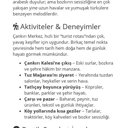
arabesk duyulur; ama bozkırın sessizliğine en çok
yakışan yine uzun havalar ve yumuşak türkülere
benzeyen melodilerdir.
Aktiviteler & Deneyimler
Çankırı Merkez, hızlı bir “turist rotası”ndan çok,
yavaş keşifler için uygundur. Birkaç temel nokta
çevresinde hem tarih hem doğa hem de günlük
hayatı görmek mümkündür.
Çankırı Kalesi’ne çıkış
– Eski surlar, bozkıra
ve şehre hâkim bir manzara.
Tuz Mağarası’nı ziyaret
– Yeraltında tuzdan
salonlar, heykeller ve serin hava.
Tatlıçay boyunca yürüyüş
– Köprüler,
banklar, parklar ve şehir hayatı.
Çarşı ve pazar
– Baharat, peynir, tuz
ürünleri, tekstil ve günlük ihtiyaçlar.
Köy yollarında kısa geziler
– Tarlalar,
traktörler, köy kahveleri ve bozkır sessizliği.