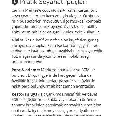
Pratik Seyahat İpuçları
Çankırı Merkez’e çoğunlukla Ankara, Kastamonu
veya çevre illerden kara yoluyla ulaşılır. Otobüs ve
minibüs seferleri mevcuttur. İlçe merkezi kompakt
yapıdadır; birçok noktaya yürüyerek ulaşılabilir.
Taksi ve minibüsler de günlük ulaşımda kullanılır.
Giyim:
Yazın hafif ve nefes alan kıyafetler, güneş
koruyucu ve şapka; kışın ise katmanlı giyim, bere,
eldiven ve kaymaz tabanlı ayakkabılar tavsiye edilir.
Tuz mağarasında yazın bile serin olabileceği
unutulmamalıdır.
Para & ödeme:
Merkezde bankalar ve ATM’ler
bulunur. Birçok işyerinde kart geçerli olsa da,
özellikle küçük lokantalar, pazarlar ve köylerde
nakit para bulundurmak her zaman avantajdır.
Restoran uyarısı:
Çankırı’da misafirlik ve davet
kültürü güçlüdür; sokakta veya lokanta önünde
samimi bir şekilde çağrılmak normaldir. Ancak biri
seni ısrarla içeri çekmeye çalışıyorsa, fiyatları net
söylemiyor veya aceleyle sipariş vermeni istiyorsa