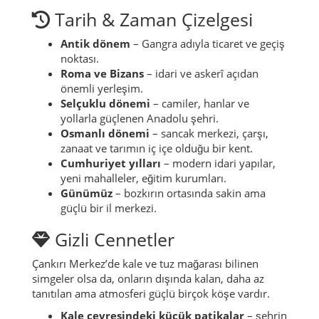
Tarih & Zaman Çizelgesi
Antik dönem
– Gangra adıyla ticaret ve geçiş
noktası.
Roma ve Bizans
– idari ve askerî açıdan
önemli yerleşim.
Selçuklu dönemi
– camiler, hanlar ve
yollarla güçlenen Anadolu şehri.
Osmanlı dönemi
– sancak merkezi, çarşı,
zanaat ve tarımın iç içe olduğu bir kent.
Cumhuriyet yılları
– modern idari yapılar,
yeni mahalleler, eğitim kurumları.
Günümüz
– bozkırın ortasında sakin ama
güçlü bir il merkezi.
Gizli Cennetler
Çankırı Merkez’de kale ve tuz mağarası bilinen
simgeler olsa da, onların dışında kalan, daha az
tanıtılan ama atmosferi güçlü birçok köşe vardır.
Kale çevresindeki küçük patikalar
– şehrin