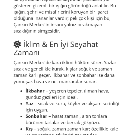
gösteren gizemli bir ışığın göründüğü anlatılır. Bu
ışığın, şehri ve misafirlerini koruyan bir işaret
olduğuna inananlar vardır; pek çok kişi için bu,
Çankırı Merkez’in insanı yalnız bırakmayan
sıcaklığının simgesidir.
İklim & En İyi Seyahat
Zamanı
Çankırı Merkez’de kara iklimi hüküm sürer. Yazlar
sıcak ve genellikle kurak, kışlar soğuk ve zaman
zaman karlı geçer. İlkbahar ve sonbahar ise daha
yumuşak hava ve net manzaralar sunar.
İlkbahar
– yeşeren tepeler, ılıman hava,
gündüz gezileri için ideal.
Yaz
– sıcak ve kuru; köyler ve akşam serinliği
için uygun.
Sonbahar
– hasat zamanı, altın tonlara
bürünen tarlalar ve berrak gökyüzü.
Kış
– soğuk, zaman zaman kar; özellikle kale
ve çevresinde etkileyici görüntüler.