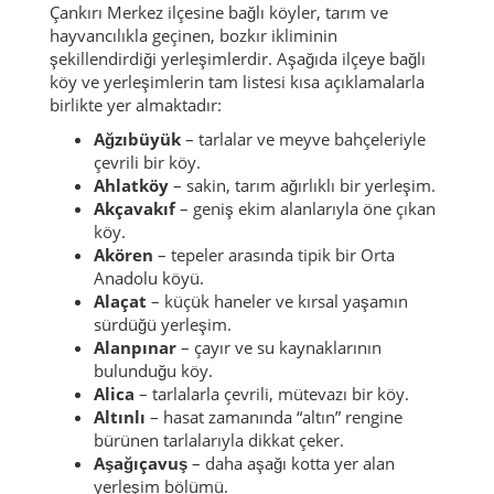
Çankırı Merkez ilçesine bağlı köyler, tarım ve
hayvancılıkla geçinen, bozkır ikliminin
şekillendirdiği yerleşimlerdir. Aşağıda ilçeye bağlı
köy ve yerleşimlerin tam listesi kısa açıklamalarla
birlikte yer almaktadır:
Ağzıbüyük
– tarlalar ve meyve bahçeleriyle
çevrili bir köy.
Ahlatköy
– sakin, tarım ağırlıklı bir yerleşim.
Akçavakıf
– geniş ekim alanlarıyla öne çıkan
köy.
Akören
– tepeler arasında tipik bir Orta
Anadolu köyü.
Alaçat
– küçük haneler ve kırsal yaşamın
sürdüğü yerleşim.
Alanpınar
– çayır ve su kaynaklarının
bulunduğu köy.
Alica
– tarlalarla çevrili, mütevazı bir köy.
Altınlı
– hasat zamanında “altın” rengine
bürünen tarlalarıyla dikkat çeker.
Aşağıçavuş
– daha aşağı kotta yer alan
yerleşim bölümü.