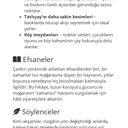
ve bozkırın farklı açılardan göründüğü sessiz
noktalar.
Tatlıçay’ın daha sakin kesimleri
–
banklarda oturup akışı seyretmek için ideal
yerler.
Köy meydanları
– traktör sesleri, çocukların
oyunu ve köy kahvesinin çay kokusuyla dolu
alanlar.
Efsaneler
Çankırı yöresinde anlatılan efsanelerden biri, bir
zamanlar tuz mağarasına düşen bir hayvanın, yıllar
boyunca neredeyse hiç bozulmadan kalmasıyla
ilgilidir. Bu hikâye, tuzun koruyucu gücünü ve
mağaranın “zamansız” havasını vurgulamak için
hâlâ ziyaretçilere aktarılır.
Söylenceler
Kimi akşamlar, rüzgârın yön değiştirdiği anlarda,
kaleye bakan tepelerde kaybolan yolculara yol