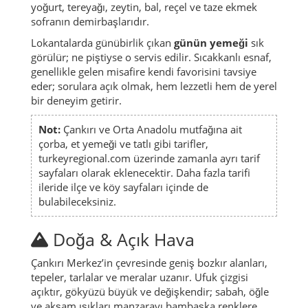
yoğurt, tereyağı, zeytin, bal, reçel ve taze ekmek
sofranın demirbaşlarıdır.
Lokantalarda günübirlik çıkan
günün yemeği
sık
görülür; ne piştiyse o servis edilir. Sıcakkanlı esnaf,
genellikle gelen misafire kendi favorisini tavsiye
eder; sorulara açık olmak, hem lezzetli hem de yerel
bir deneyim getirir.
Not:
Çankırı ve Orta Anadolu mutfağına ait
çorba, et yemeği ve tatlı gibi tarifler,
turkeyregional.com üzerinde zamanla ayrı tarif
sayfaları olarak eklenecektir. Daha fazla tarifi
ileride ilçe ve köy sayfaları içinde de
bulabileceksiniz.
Doğa & Açık Hava
Çankırı Merkez’in çevresinde geniş bozkır alanları,
tepeler, tarlalar ve meralar uzanır. Ufuk çizgisi
açıktır, gökyüzü büyük ve değişkendir; sabah, öğle
ve akşam ışıkları manzarayı bambaşka renklere