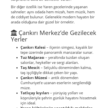
Bir diğer özellik ise Yaren gecelerinde yaşanan
sahneler: aynı odada hem mizah, hem müzik, hem
de ciddiyet bulunur. Gelenekle modern hayatın bir
arada olduğuna dair güzel bir örnektir.
Çankırı Merkez’de Gezilecek
Yerler
Çankırı Kalesi
– ilçenin simgesi, kayalık bir
tepe üzerinde panoramik manzaralar sunar.
Tuz Mağarası
– yeraltında tuzdan oluşan
salonlar, heykeller ve sergi alanları.
Taş Mescit
– Selçuklu döneminden kalma,
taş işçiliğiyle dikkat çeken bir yapı.
Çankırı Müzesi
– antik dönemden
Cumhuriyet’e uzanan eserlerin sergilendiği
müze.
Tatlıçay kıyıları
– yürüyüş yolları ve
köprüleriyle şehrin günlük hayatını hissetmek
için ideal.
Yaren kültürünün yaşatıldığı mekânlar
–