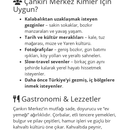
Çankırı Merkez Kimler İçin
Uygun?
Kalabalıktan uzaklaşmak isteyen
gezginler
– sakin sokaklar, bozkır
manzaraları ve yavaş yaşam.
Tarih ve kültür meraklıları
– kale, tuz
mağarası, müze ve Yaren kültürü.
Fotoğrafçılar
– geniş bozkır, gün batımı
ışıkları, köy yolları ve yeraltı sahneleri.
Slow-travel sevenler
– birkaç gün aynı
şehirde kalarak yerel hayatı hissetmek
isteyenler.
Daha önce Türkiye’yi gezmiş, iç bölgelere
inmek isteyenler
.
Gastronomi & Lezzetler
Çankırı Merkez’in mutfağı sade, doyurucu ve “ev
yemeği” ağırlıklıdır. Çorbalar, etli tencere yemekleri,
bulgur ve pilav çeşitleri, hamur işleri ve güçlü bir
kahvaltı kültürü öne çıkar. Kahvaltıda peynir,