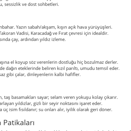
m, taş basamakları sayar; selam veren yokuşu kolay çıkarır.
ayan yıldızlar, gizli bir seyir noktasını işaret eder.
 isim fısıldanır; su onları alır, iyilik olarak geri döner.
Patikaları
kolu boyunca 6 km; dik kayalıklar, kuş sesleri ve iskeleyle biten ne
; Siverek ovasına yukarıdan bakış, akşamüstü ışığı büyüleyici.
çevresinde 3 km’lik halka parkur; kekik kokuları ve keçi çanları eş
ları, çeşmeler ve bozkır çiçekleriyle kültürel bir yolculuk.
rkından başlayan, dev çınarların gölgesinde akşam yürüyüşü için 
telefonu sinyali zayıf olabilir.
ımı tatlarla tanınır. En meşhuru
Siverek kebabı
dır – odun kömürün
gurlu
içli köfte
ve özel günlerde yapılan
kaburga dolması
sofralar
ndan çıkan
lavaş
ve tatlı
sütlaç
bulunur. Pazarlarda ipe dizilmiş ku