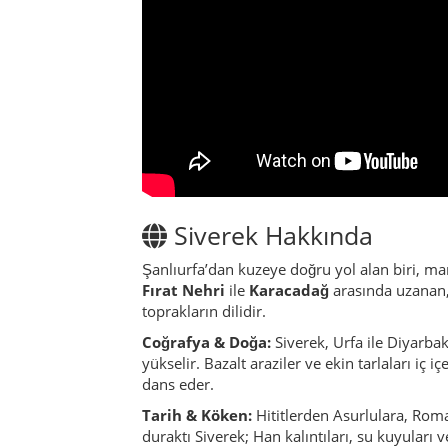
Fırat Nehri
ile
Karacadağ
arasında uzanan, 
toprakların dilidir.
Coğrafya & Doğa:
Siverek, Urfa ile Diyarbak
yükselir. Bazalt araziler ve ekin tarlaları iç 
dans eder.
Tarih & Köken:
Hititlerden Asurlulara, Roma
duraktı Siverek; Han kalıntıları, su kuyuları v
Kültür & Yaşam:
Kürt, Arap ve Türk kültürle
sabah tandırda ekmek pişirir, erkekler kahve
Ekonomi & Günlük Hayat:
Tarım ve hayvanc
ekmeği
meşhurdur. Fırat kıyısında balıkçılık
turizmi gelişmektedir.
Kimlik & Atmosfer:
Siverek insanı sabırlı, 
bir söz değil, bir yaşam biçimidir. Misafire ka
Gün doğarken taşlar altın gibi parlar, akşam r
kalbidir – sert ama dürüst, sade ama derin.
İlkbahar