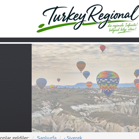
onlar geldiler:
Şanlıurfa
- Siverek
Ana sayfa
Turkiye
Hakkımızda
Siverek – Karacad
“Siverek – Fırat’ın Kıyısı