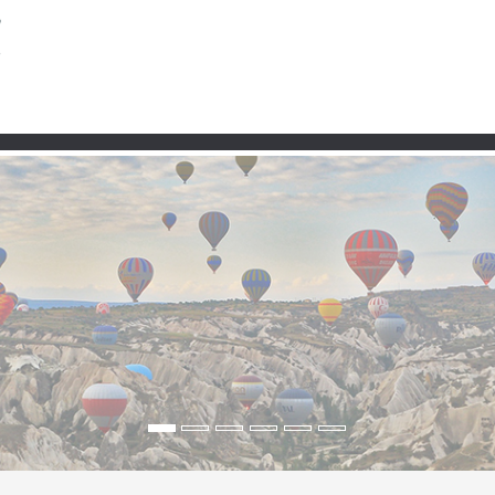
Taşra
Premium
Şartlar ve Koşullar
Kullanım 
ağ’ın Eteklerinde, Fırat
nda”