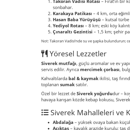
toplanan
sumak
satılır.
Özel bir lezzet de
Siverek yoğurdu
dur – ko
havaya karışan közde kebap kokusu, Siverek’
Siverek Mahalleleri ve K
Abdalağa
– yüksek ovaya bakan küçük b
Açıktaş
– kayalık arazide kurulu; taş d
Ahmetoğlu
– kerpiç evleri ve asırlık f
Akçamescit
– açık renk taşlardan yapı
Akçalı
– tahıl tarlalarıyla çevrili düz a
Akdilek
– Takoran Vadisi’ne bakan yum
Akpınar
– “beyaz kaynak” anlamına gel
Alagöz
– nohut ve mercimek üretimiyle
Alanyurt
– “geniş yurt” anlamında; rüz
Altınlı
– yaz aylarında altın sarısı tarl
Altınkum
– Fırat’ın küçük kolları yakın
Arıcık
– arıcılığın merkezlerinden; bad
Arısu
– berrak kaynak suyu ve misafirpe
Aşağıkarabahçe
– meyve bahçeleri ve 
Atatürk
– şehir merkezinde; okullar, a