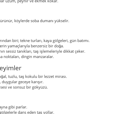
al, tuzlu, taş kokulu bir lezzet mirası.
, duygular geceye karışır.
 sesi ve sonsuz bir gökyüzü.
yna gibi parlar.
ölgelerle dans eden taş yollar.
, sessizlik ve dost sohbetleri.
nbahar. Yazın sabah/akşam, kışın açık hava yürüyüşleri.
koran Vadisi, Karacadağ ve Fırat çevresi için idealdir.
ında çay, ardından yıldız izleme.
aşına el koyup söz verenlerin dostluğu hiç bozulmaz derler.
de dağın eteklerinde beliren kızıl parıltı, umudu temsil eder.
z gibi çalar, dinleyenlerin kalbi hafifler.