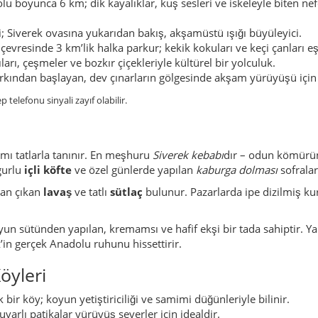
yun sütünden yapılan, kremamsı ve hafif ekşi bir tada sahiptir. Ya
in gerçek Anadolu ruhunu hissettirir.
öyleri
ir köy; koyun yetiştiriciliği ve samimi düğünleriyle bilinir.
uvarlı patikalar yürüyüş severler için idealdir.
ıstık ağaçlarıyla geleneksel bir köy.
lmış eski camisinden adını alır; huzurlu atmosferiyle tanınır.
razide; ilkbaharda gelinciklerle kırmızıya bürünür.
uşak tepelerde; fotoğrafçılar için güzel manzaralar sunar.
ir; çevresinde küçük meyve bahçeleri vardır.
 bilinen verimli tarım köyü.
gâra açık, dost canlısı bir yerleşim.
alarıyla ismine yaraşır bir manzara sunar.
ında; çobanlar ve balıkçılar birlikte yaşar.
em ağaçları arasında kovanlar görülür.
rver halkıyla tanınır.
gölgeli yollarıyla serin bir vadi köyü.
tölyeler ve modern kafelerle canlı bir mahalle.