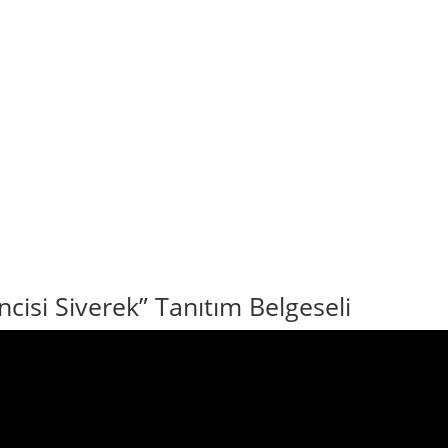
ncisi Siverek” Tanıtım Belgeseli
zaranın nasıl değiştiğini hemen hisseder. Ova daralır, toprak karar