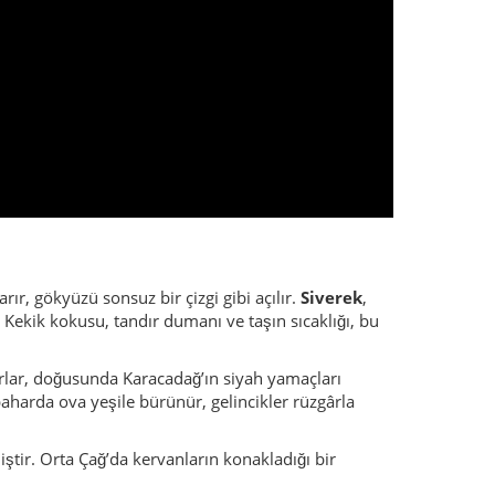
. Kekik kokusu, tandır dumanı ve taşın sıcaklığı, bu
parlar, doğusunda Karacadağ’ın siyah yamaçları
lkbaharda ova yeşile bürünür, gelincikler rüzgârla
tir. Orta Çağ’da kervanların konakladığı bir
bakır ustaları çekiç sesleriyle ritim tutar. Kadınlar
 vardır.
tık yetiştirilir.
Siverek peyniri
ve
tandır
nır. Son yıllarda
Atatürk Barajı
çevresinde doğa
taş eder, ama sözünden dönmez.
” Bu cümle sadece
nde bir halı gibi serilir. Siverek, Anadolu’nun