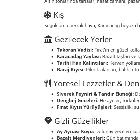
Siverek Peyniri & Tandır Ekmeği:
Doğ
Dengbêj Geceleri:
Hikâyeler, türküler
Fırat Kıyısı Yürüyüşleri:
Sessizlik, su
Gizli Güzellikler
Ay Aynası Koyu:
Dolunay geceleri su a
Bazalt Merdivenleri:
Gün batımında g
İncir Bahçeleri:
Yaz sonunda tatlı koku
SSS
En iyi ziyaret zamanı?
İlkbahar ve so
Ne kadar zaman ayırmalı?
1–2 gün Ta
Yerel öneri?
Gün batımında baraj kıyıs
Efsaneler
Yemin Taşı:
Fırat kenarındaki bazalt t
Karacadağ’ın Alevi:
Ay ışıksız geceler
Fırat’ın Ezgisi:
Sabah sessizliğinde su sa