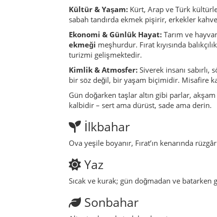
Ova yeşile boyanır, Fırat’ın kenarında rüzgâr
Yaz
Sıcak ve kurak; gün doğmadan ve batarken gez
Sonbahar
Altın tonlarında tarlalar, hasat zamanı; paz
Kış
Soğuk ama berrak hava; Karacadağ beyaza b
Gezilecek Yerler
Takoran Vadisi:
Fırat’ın en güzel kolla
Karacadağ Yaylası:
Bazalt taşları ve 
Tarihi Han Kalıntıları:
Kervan yolların
Baraj Kıyısı:
Piknik alanları, balık tut
Yöresel Lezzetler & Den