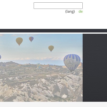
{lang}
de
Koşulları
Video
Partner
’ın Kıyısında