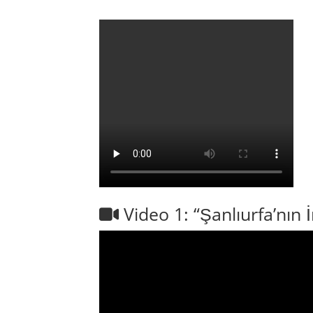
Video 1: “Şanlıurfa’nın İ
Siverek Hakkında
Şanlıurfa’dan kuzeye doğru yol alan biri, man