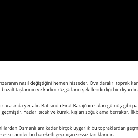
bazalt taşlarının ve kadim rüzgârların şekillendirdiği bir diyardır
ır arasında yer alır. Batısında Fırat Barajı’nın suları gümüş gibi 
içe geçmiştir. Yazları sıcak ve kurak, kışları soğuk ama berraktır. İ
lılardan Osmanlılara kadar birçok uygarlık bu topraklardan geçmiş
e eski camiler bu hareketli geçmişin sessiz tanıklarıdır.
ri burada birbirine karışır. Akşamları
dengbêj
ezgileri yankılanır, 
lerde sohbet eder. Herkesin kalbinde misafirperverlik, dilinde dua
ılık başlıca geçim kaynağıdır. Arpa, mercimek, buğday, üzüm ve fıs
, yaylalarda keçi sürüleri, bazen de zanaat atölyeleriyle harmanla
sözüne sadık, sıcakkanlıdır. Burada şöyle derler: “
Siverekli sabrı 
pı açılır, sofra kurulur, çay mutlaka paylaşılır.
üzgârı Fırat’tan serinlik taşır. Geceleri yıldızlar Karacadağ’ın üstü