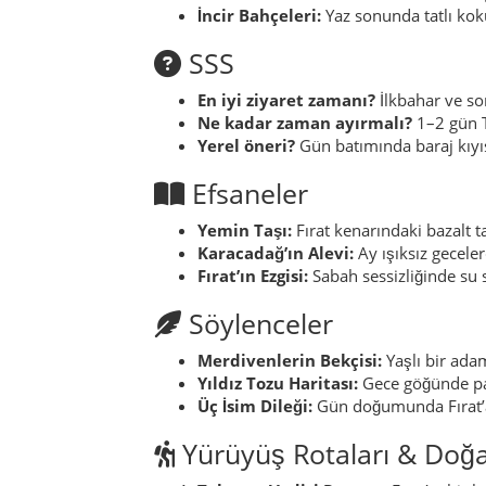
Söylenceler
Merdivenlerin Bekçisi:
Yaşlı bir ada
Yıldız Tozu Haritası:
Gece göğünde parl
Üç İsim Dileği:
Gün doğumunda Fırat’a üç
Yürüyüş Rotaları & Doğa 
Takoran Vadisi Rotası
– Fırat’ın bir 
sonbahar.
Karakaya Patikası
– 4 km, orta eğimli
Hasan Baba Yürüyüşü
– kutsal türbe 
Yediyol Rotası
– 8 km; eski köy kalıntı
Çınaraltı Gezintisi
– 1,5 km; şehir pa
Not: Takoran Vadisi’nde su ve şapka bulundurun; cep 
Yöresel Lezzetler
Siverek mutfağı
, güçlü aromalar ve ev yap
servis edilir. Ayrıca
mercimek çorbası
, bul
Kahvaltılarda
bal & kaymak
ikilisi, taş fırı