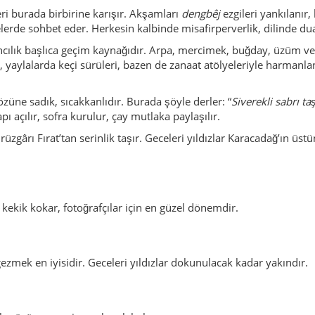
 kekik kokar, fotoğrafçılar için en güzel dönemdir.
mek en iyisidir. Geceleri yıldızlar dokunulacak kadar yakındır.
arlar üzüm, peynir ve ekmek kokar.
ürünür, köylerde soba dumanı yükselir.
rından biri; tekne turları, kaya gölgeleri, gün batımı.
serin yamaçlarıyla benzersiz bir doğa.
ın sessiz tanıkları, taş işlemeleriyle dikkat çeker.
ma noktaları, dingin manzaralar.
eyimler