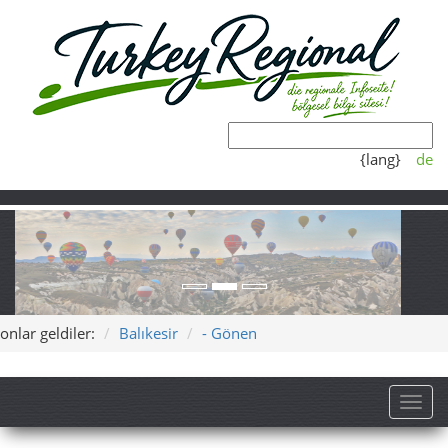
{lang}
de
onlar geldiler:
Balıkesir
- Gönen
Toggl