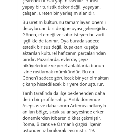
çevredeki kırsal yapı hissedilir. Burası
yapay bir turistik dekor değil; yaşayan,
çalışan, üreten bir yerleşim alanıdır.
Bu üretim kültürünü tamamlayan önemli
detaylardan biri de iğne oyası geleneğidir.
Gönen, el emeği ve sabır isteyen bu zarif
işçilikle de tanınır. Oya burada sadece
estetik bir süs değil, kuşaktan kuşağa
aktarılan kültürel hafızanın parçalarından
biridir. Pazarlarda, evlerde, çeyiz
hikâyelerinde ve yerel anlatılarda bunun
izine rastlamak mümkündür. Bu da
Gönen’i sadece görülecek bir yer olmaktan
çıkarıp hissedilecek bir yere dönüştürür.
Tarih tarafında da ilçe beklenenden daha
derin bir profile sahip. Antik dönemde
Asepsus ve daha sonra Artemea adlarıyla
anılan bölge, sıcak sular sayesinde erken
dönemlerden itibaren dikkat çekmiştir.
Roma, Bizans ve Osmanlı çizgisi ilçenin
üstünden iz bırakarak geçmiştir. 19.