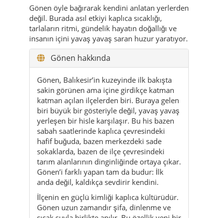
Gönen öyle bağırarak kendini anlatan yerlerden
değil. Burada asıl etkiyi kaplıca sıcaklığı,
tarlaların ritmi, gündelik hayatın doğallığı ve
insanın içini yavaş yavaş saran huzur yaratıyor.
Gönen hakkında
Gönen, Balıkesir’in kuzeyinde ilk bakışta
sakin görünen ama içine girdikçe katman
katman açılan ilçelerden biri. Buraya gelen
biri büyük bir gösteriyle değil, yavaş yavaş
yerleşen bir hisle karşılaşır. Bu his bazen
sabah saatlerinde kaplıca çevresindeki
hafif buğuda, bazen merkezdeki sade
sokaklarda, bazen de ilçe çevresindeki
tarım alanlarının dinginliğinde ortaya çıkar.
Gönen’i farklı yapan tam da budur: İlk
anda değil, kaldıkça sevdirir kendini.
İlçenin en güçlü kimliği kaplıca kültürüdür.
Gönen uzun zamandır şifa, dinlenme ve
sıcak suyla birlikte anılır. Bu özellik yeni bir