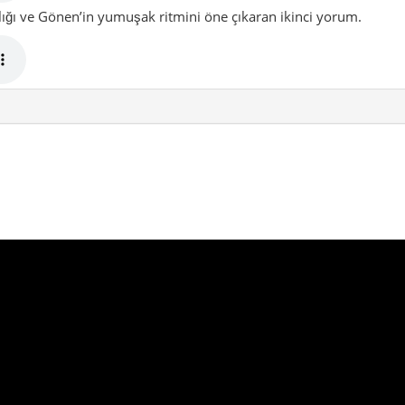
ngin, emek dolu ve gösterişsiz şekilde etkileyici.
Sakin doğa
en değil. Burada asıl etkiyi kaplıca sıcaklığı, tarlaların ritmi,
 yavaş yavaş saran huzur yaratıyor.
ta sakin görünen ama içine girdikçe katman katman açılan
ir gösteriyle değil, yavaş yavaş yerleşen bir hisle karşılaşır. Bu