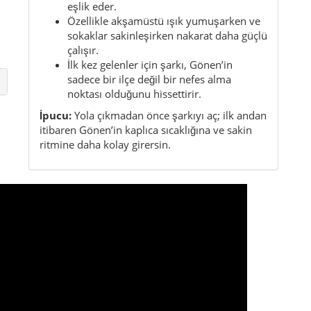
Kısa bilgiler
Bölge:
Marmara / Kuzeybatı Anadolu
İl:
Balıkesir
Karakter:
Kaplıca, tarım, el emeği
Nüfus:
ilçede yaklaşık 75.000
Mahalle sayısı:
101