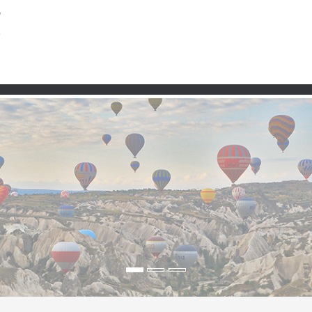
Taşra
Premium
Şartlar ve Koşullar
Kullanım 
sıcaklığı, pirinç tarlalar