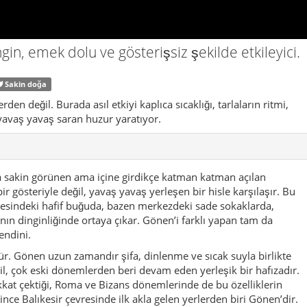
resindeki hafif buğuda, bazen merkezdeki sade sokaklarda,
ının dinginliğinde ortaya çıkar. Gönen’i farklı yapan tam da
endini.
dür. Gönen uzun zamandır şifa, dinlenme ve sıcak suyla birlikte
değil, çok eski dönemlerden beri devam eden yerleşik bir hafızadır.
ikkat çektiği, Roma ve Bizans dönemlerinde de bu özelliklerin
nince Balıkesir çevresinde ilk akla gelen yerlerden biri Gönen’dir.
iye okumak eksik kalır. Çünkü burada sıcak su yalnızca bir hizmet
imlik unsurudur.
llikle pirinç, ilçenin adıyla neredeyse yan yana anılır. Tarlaların
rünürlüğü ve bu emeğin sofraya kadar uzanan etkisi, Gönen’i
im coğrafyası haline getirir. Bu yüzden ilçe merkezinde
ilir. Burası yapay bir turistik dekor değil; yaşayan, çalışan,
detaylardan biri de iğne oyası geleneğidir. Gönen, el emeği ve
ır. Oya burada sadece estetik bir süs değil, kuşaktan kuşağa
n biridir. Pazarlarda, evlerde, çeyiz hikâyelerinde ve yerel
ündür. Bu da Gönen’i sadece görülecek bir yer olmaktan çıkarıp