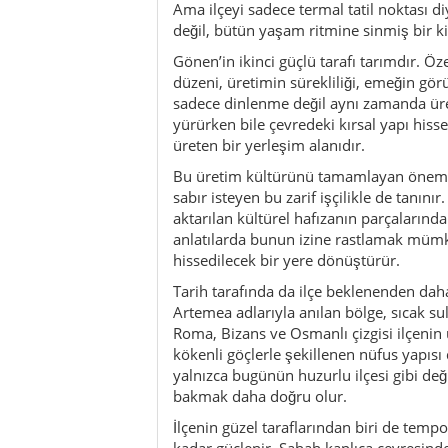
Tarih tarafında da ilçe beklenenden dah
Artemea adlarıyla anılan bölge, sıcak s
Roma, Bizans ve Osmanlı çizgisi ilçenin 
kökenli göçlerle şekillenen nüfus yapıs
yalnızca bugünün huzurlu ilçesi gibi de
bakmak daha doğru olur.
İlçenin güzel taraflarından biri de tem
kadar güçlenir. Sabah kaplıca çevresin
müzeye uğramak, öğlen bölgesel bir yem
fazlasıyla yeterlidir. Gönen’in etkisi ço
yaşamaktan gelir. Bu yüzden kalabalık 
daha mutlu olur.
Gönen aynı zamanda bir denge ilçesi gib
sadece geçmişte kalmıştır ne de bütün
geleneği, pirinç üretimi, el emeği, küçük
denge, ilçeyi hem kısa kaçamaklar hem de 
Turistik açıdan bakıldığında da Gönen’in
destinasyon değil. O yüzden beklenti 
Gönen’de manzara kadar his, program k
merkezde yavaşlayan sesler, hafif bir ç