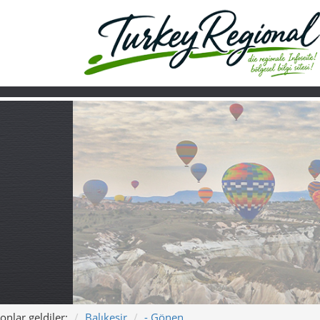
onlar geldiler:
Balıkesir
- Gönen
Ana sayfa
Turkiye
Hakkımızda
Gönen’de kaplıca 
buluştuğu yer