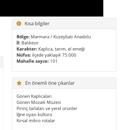
En önemli öne çıkanlar
Gönen Kaplıcaları
Gönen Mozaik Müzesi
Pirinç tarlaları ve yerel ürünler
İğne oyası kültürü
Kırsal mikro rotalar
Pratik ipuçları
En keyifli dönemler: ilkbahar, sonbahar ve
kaplıca için kış ayları
Kaplıca planın varsa yedek kıyafet ve terlik al
Kırsal mahalleleri gezmek için araç rahatlık
sağlar
Sabah ve akşamüstü ışığı daha yumuşak ve
fotoğraf için daha güzeldir
Gerçekten hissetmek için en az bir gece kalmak
iyi olur