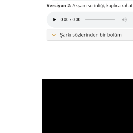
Gönen’in karakteri:
sıcak, di
Kaplıca
Pirinç
El emeği
Tarih
Gönen öyle bağırarak kendini anlatan yerlerd
gündelik hayatın doğallığı ve insanın içini
Gönen hakkında
Gönen, Balıkesir’in kuzeyinde ilk bakış
ilçelerden biri. Buraya gelen biri büyük b