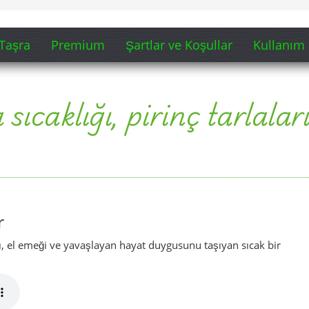
r
rı, el emeği ve yavaşlayan hayat duygusunu taşıyan sıcak bir
lığı ve Gönen’in yumuşak ritmini öne çıkaran ikinci yorum.