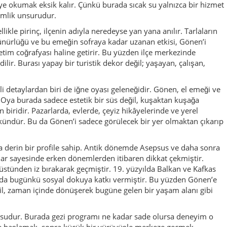
a derin bir profile sahip. Antik dönemde Asepsus ve daha sonra
ular sayesinde erken dönemlerden itibaren dikkat çekmiştir.
üstünden iz bırakarak geçmiştir. 19. yüzyılda Balkan ve Kafkas
ı da bugünkü sosyal dokuya katkı vermiştir. Bu yüzden Gönen’e
ğil, zaman içinde dönüşerek bugüne gelen bir yaşam alanı gibi
posudur. Burada gezi programı ne kadar sade olursa deneyim o
de başlamak, sonra küçük bir yürüyüşle merkeze geçmek,
ek yemek, öğleden sonra da ilçe çevresine kısa bir rota çizmek
k sayıda nokta görmekten değil, birkaç şeyi sindire sindire
liste peşinde koşanlardan çok, yavaş gezmeyi sevenler burada
i çalışır. Ne tamamen kırsaldır ne de yorucu şekilde yoğun. Ne
 ruhunu kaybetmiş bir modernleşme yaşamıştır. Kaplıca
 şehir rahatlığı ve tarihsel arka plan burada birbirini dengeler. Bu
bir-iki gecelik nefes molaları için değerli hale getirir.
 güçlü yanı tam burada ortaya çıkar. Burası fazla parlatılmış bir
doğru kurulduğunda çok daha samimi bir deneyim sunar.
adar ritim, gezi kadar dinlenme önemlidir. Akşamüstü
ay molası, sokaklarda görülen gündelik hayat ve kaplıcanın