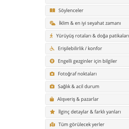
Sağlık & acil durum
Alışveriş & pazarlar
İlginç detaylar & farklı yanları
Tüm görülecek yerler
Tüm gizli cennetler
Gönen hakkında sık sorulan soru
Ana yerleşimler kısa açıklamalar
Mahalleler kısa açıklamalarla