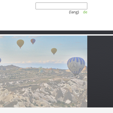
{lang}
de
Koşulları
Video
Partner
ı ve sakin hayatın