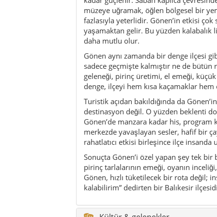
rahatlatıcı etkisi birleşince ilçe insanda 
Sonuçta Gönen’i özel yapan şey tek bir b
pirinç tarlalarının emeği, oyanın inceliğ
Gönen, hızlı tüketilecek bir rota değil; 
kalabilirim” dedirten bir Balıkesir ilçesidi
Kültür & gelenekler
Aktiviteler
Gezi ipuçları / mikro rotalar
Sürdürülebilirlik
Kimler için uygun?
Yeme & içme
Doğa & outdoor