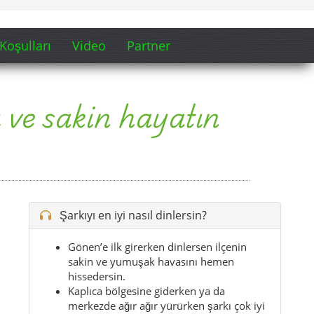
Şarkıyı en iyi nasıl dinlersin?
Gönen’e ilk girerken dinlersen ilçenin
sakin ve yumuşak havasını hemen
hissedersin.
Kaplıca bölgesine giderken ya da
merkezde ağır ağır yürürken şarkı çok iyi
eşlik eder.
Özellikle akşamüstü ışık yumuşarken ve
sokaklar sakinleşirken nakarat daha güçlü
çalışır.
İlk kez gelenler için şarkı, Gönen’in
sadece bir ilçe değil bir nefes alma
noktası olduğunu hissettirir.
İpucu:
Yola çıkmadan önce şarkıyı aç; ilk andan
itibaren Gönen’in kaplıca sıcaklığına ve sakin
ritmine daha kolay girersin.