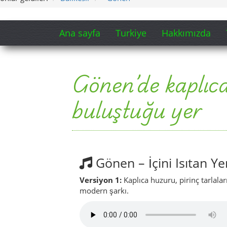
Gönen – İçini Isıtan Ye
Versiyon 1:
Kaplıca huzuru, pirinç tarlala
modern şarkı.
Versiyon 2:
Akşam serinliği, kaplıca rahat
Şarkı sözlerinden bir bölüm