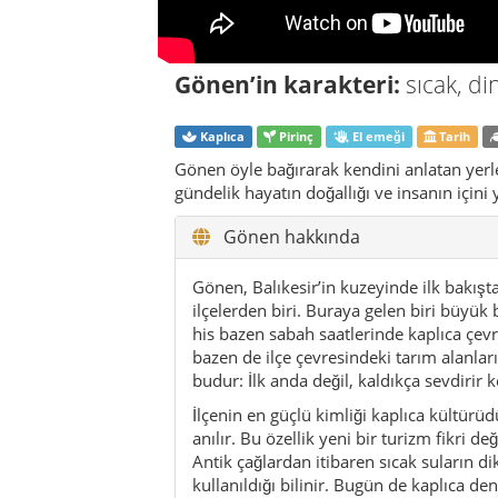
his bazen sabah saatlerinde kaplıca çev
bazen de ilçe çevresindeki tarım alanlar
budur: İlk anda değil, kaldıkça sevdirir k
İlçenin en güçlü kimliği kaplıca kültürü
anılır. Bu özellik yeni bir turizm fikri 
Antik çağlardan itibaren sıcak suların d
kullanıldığı bilinir. Bugün de kaplıca de
Ama ilçeyi sadece termal tatil noktası d
değil, bütün yaşam ritmine sinmiş bir k
Gönen’in ikinci güçlü tarafı tarımdır. Öze
düzeni, üretimin sürekliliği, emeğin gö
sadece dinlenme değil aynı zamanda üret
yürürken bile çevredeki kırsal yapı hissed
üreten bir yerleşim alanıdır.
Bu üretim kültürünü tamamlayan önemli 
sabır isteyen bu zarif işçilikle de tanın
aktarılan kültürel hafızanın parçalarında
anlatılarda bunun izine rastlamak mümk
hissedilecek bir yere dönüştürür.