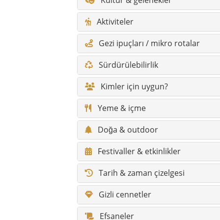
Festivaller & etkinlikler
Tarih & zaman çizelgesi
Gizli cennetler
Efsaneler
Söylenceler
İklim & en iyi seyahat zamanı
Yürüyüş rotaları & doğa patikalar
Erişilebilirlik / konfor
Engelli gezginler için bilgiler
Fotoğraf noktaları