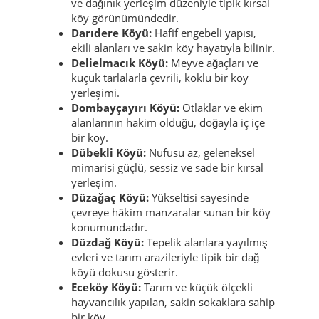
ve dağınık yerleşim düzeniyle tipik kırsal
köy görünümündedir.
Darıdere Köyü:
Hafif engebeli yapısı,
ekili alanları ve sakin köy hayatıyla bilinir.
Delielmacık Köyü:
Meyve ağaçları ve
küçük tarlalarla çevrili, köklü bir köy
yerleşimi.
Dombayçayırı Köyü:
Otlaklar ve ekim
alanlarının hakim olduğu, doğayla iç içe
bir köy.
Dübekli Köyü:
Nüfusu az, geleneksel
mimarisi güçlü, sessiz ve sade bir kırsal
yerleşim.
Düzağaç Köyü:
Yükseltisi sayesinde
çevreye hâkim manzaralar sunan bir köy
konumundadır.
Düzdağ Köyü:
Tepelik alanlara yayılmış
evleri ve tarım arazileriyle tipik bir dağ
köyü dokusu gösterir.
Eceköy Köyü:
Tarım ve küçük ölçekli
hayvancılık yapılan, sakin sokaklara sahip
bir köy.