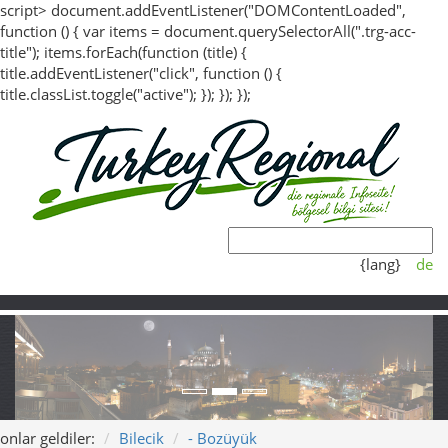
script> document.addEventListener("DOMContentLoaded",
function () { var items = document.querySelectorAll(".trg-acc-
title"); items.forEach(function (title) {
title.addEventListener("click", function () {
title.classList.toggle("active"); }); }); });
{lang}
de
onlar geldiler:
Bilecik
- Bozüyük