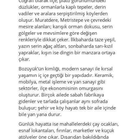
Coğrafi olarak ilçe; plato görünümündeki
düzlükler, ormanlarla kaplı tepeler, derin
vadiler ve aralara serpiştirilmiş köylerden
oluşur. Muratdere, Metristepe ve çevredeki
mesire alanları; karışık orman dokusu, serin
gölgeler ve mevsimlere göre değişen
renkleriyle dikkat çeker. İlkbaharda taze yeşil,
yazın serin ağaç altları, sonbaharda sarı-kızıl
yapraklar, kışın ise dingin bir manzara ortaya
çıkar.
Bozüyük’ün kimliği, modern sanayi ile kırsal
yaşamın iç içe geçtiği bir yapıdadır. Keramik,
mobilya, metal işleme ve yan sanayi gibi
sektörler, ilçe ekonomisinin omurgasını
oluşturur. Birçok ailede sabah fabrikaya
gidenler ve tarlada çalışanlar aynı sofrada
buluşur; şehir ve köy hayatı tek bir aile içinde
bile yan yana durur.
Günlük hayatta ise mahallelerdeki çay ocakları,
esnaf lokantaları, fırınlar, marketler ve küçük
atölyeler öne çıkar. Dışarıdan bakıldığında