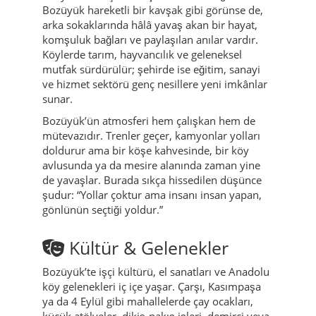
Bozüyük hareketli bir kavşak gibi görünse de,
arka sokaklarında hâlâ yavaş akan bir hayat,
komşuluk bağları ve paylaşılan anılar vardır.
Köylerde tarım, hayvancılık ve geleneksel
mutfak sürdürülür; şehirde ise eğitim, sanayi
ve hizmet sektörü genç nesillere yeni imkânlar
sunar.
Bozüyük’ün atmosferi hem çalışkan hem de
mütevazıdır. Trenler geçer, kamyonlar yolları
doldurur ama bir köşe kahvesinde, bir köy
avlusunda ya da mesire alanında zaman yine
de yavaşlar. Burada sıkça hissedilen düşünce
şudur: “Yollar çoktur ama insanı insan yapan,
gönlünün seçtiği yoldur.”
Kültür & Gelenekler
Bozüyük’te işçi kültürü, el sanatları ve Anadolu
köy gelenekleri iç içe yaşar. Çarşı, Kasımpaşa
ya da 4 Eylül gibi mahallelerde çay ocakları,
küçük atölyeler, dikiş-nakış işleri, demirci veya