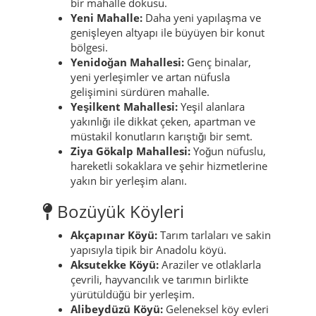
bir mahalle dokusu.
Yeni Mahalle:
Daha yeni yapılaşma ve
genişleyen altyapı ile büyüyen bir konut
bölgesi.
Yenidoğan Mahallesi:
Genç binalar,
yeni yerleşimler ve artan nüfusla
gelişimini sürdüren mahalle.
Yeşilkent Mahallesi:
Yeşil alanlara
yakınlığı ile dikkat çeken, apartman ve
müstakil konutların karıştığı bir semt.
Ziya Gökalp Mahallesi:
Yoğun nüfuslu,
hareketli sokaklara ve şehir hizmetlerine
yakın bir yerleşim alanı.
Bozüyük Köyleri
Akçapınar Köyü:
Tarım tarlaları ve sakin
yapısıyla tipik bir Anadolu köyü.
Aksutekke Köyü:
Araziler ve otlaklarla
çevrili, hayvancılık ve tarımın birlikte
yürütüldüğü bir yerleşim.
Alibeydüzü Köyü:
Geleneksel köy evleri