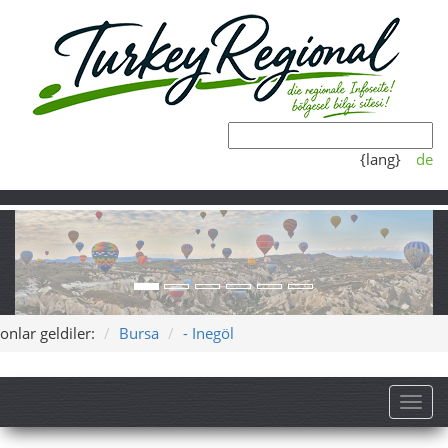
{lang}
de
onlar geldiler:
Bursa
- Inegöl
Toggl