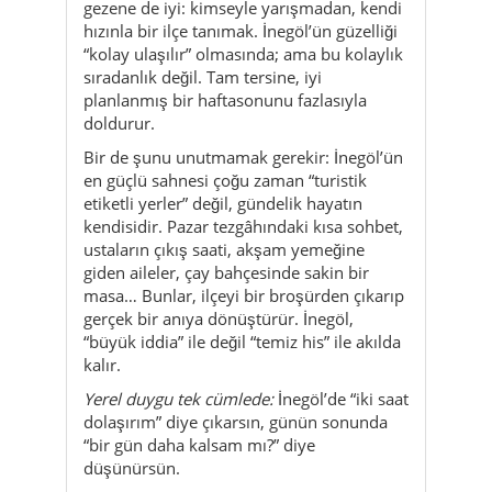
gezene de iyi: kimseyle yarışmadan, kendi
hızınla bir ilçe tanımak. İnegöl’ün güzelliği
“kolay ulaşılır” olmasında; ama bu kolaylık
sıradanlık değil. Tam tersine, iyi
planlanmış bir haftasonunu fazlasıyla
doldurur.
Bir de şunu unutmamak gerekir: İnegöl’ün
en güçlü sahnesi çoğu zaman “turistik
etiketli yerler” değil, gündelik hayatın
kendisidir. Pazar tezgâhındaki kısa sohbet,
ustaların çıkış saati, akşam yemeğine
giden aileler, çay bahçesinde sakin bir
masa… Bunlar, ilçeyi bir broşürden çıkarıp
gerçek bir anıya dönüştürür. İnegöl,
“büyük iddia” ile değil “temiz his” ile akılda
kalır.
Yerel duygu tek cümlede:
İnegöl’de “iki saat
dolaşırım” diye çıkarsın, günün sonunda
“bir gün daha kalsam mı?” diye
düşünürsün.