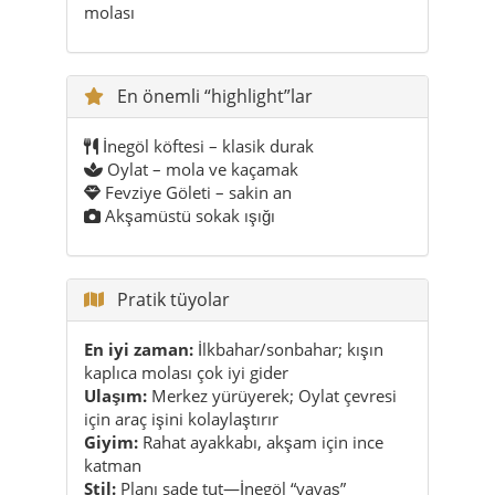
molası
En önemli “highlight”lar
İnegöl köftesi – klasik durak
Oylat – mola ve kaçamak
Fevziye Göleti – sakin an
Akşamüstü sokak ışığı
Pratik tüyolar
En iyi zaman:
İlkbahar/sonbahar; kışın
kaplıca molası çok iyi gider
Ulaşım:
Merkez yürüyerek; Oylat çevresi
için araç işini kolaylaştırır
Giyim:
Rahat ayakkabı, akşam için ince
katman
Stil:
Planı sade tut—İnegöl “yavaş”