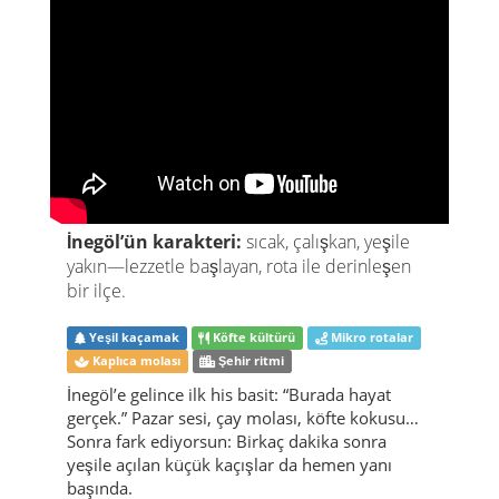
İnegöl’ün karakteri:
sıcak, çalışkan, yeşile
yakın—lezzetle başlayan, rota ile derinleşen
bir ilçe.
Yeşil kaçamak
Köfte kültürü
Mikro rotalar
Kaplıca molası
Şehir ritmi
İnegöl’e gelince ilk his basit: “Burada hayat
gerçek.” Pazar sesi, çay molası, köfte kokusu…
Sonra fark ediyorsun: Birkaç dakika sonra
yeşile açılan küçük kaçışlar da hemen yanı
başında.