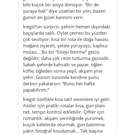
bile küçük bir anıya dönüşür. “Bir de
şuraya bak” diye uzatılan bir yön, bazen
günün en güzel karesini verir.
İnegöl’ün sürprizi, şehrin hemen dışındaki
kaçışlarda saklı. Oylat çevresi bu yüzden
çok seviliyor: kısa bir rota ile doğa havası,
mağara ziyareti, şelale yürüyüşü, kaplıca
molası… Bu bir “listeyi bitirme” gezisi
değildir; daha çok ritim tutturma gezisidir.
Sabah şehirde kahvaltı ve pazar, öğlen
köfte, öğleden sonra yeşil, akşam yine
şehir. Günün sonunda kendine şunu
derken yakalarsın: “Bunu her hafta
yapabilirim.”
İnegöl özellikle kısa tatil sevenlere iyi gelir.
Aileler için pratik: rotalar kısa, gün planı
net, tempo kontrol edilebilir. Çiftler için
romantik: akşam serinliğinde yürümek,
küçük kafelerde oturmak, gün batımına
yakın fotoğraf kovalamak… Tek başına