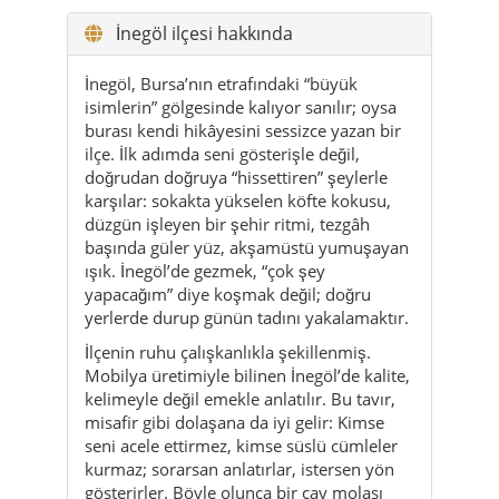
İnegöl ilçesi hakkında
İnegöl, Bursa’nın etrafındaki “büyük
isimlerin” gölgesinde kalıyor sanılır; oysa
burası kendi hikâyesini sessizce yazan bir
ilçe. İlk adımda seni gösterişle değil,
doğrudan doğruya “hissettiren” şeylerle
karşılar: sokakta yükselen köfte kokusu,
düzgün işleyen bir şehir ritmi, tezgâh
başında güler yüz, akşamüstü yumuşayan
ışık. İnegöl’de gezmek, “çok şey
yapacağım” diye koşmak değil; doğru
yerlerde durup günün tadını yakalamaktır.
İlçenin ruhu çalışkanlıkla şekillenmiş.
Mobilya üretimiyle bilinen İnegöl’de kalite,
kelimeyle değil emekle anlatılır. Bu tavır,
misafir gibi dolaşana da iyi gelir: Kimse
seni acele ettirmez, kimse süslü cümleler
kurmaz; sorarsan anlatırlar, istersen yön
gösterirler. Böyle olunca bir çay molası