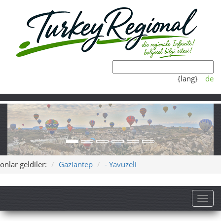
{lang}
de
onlar geldiler:
Gaziantep
- Yavuzeli
Toggl