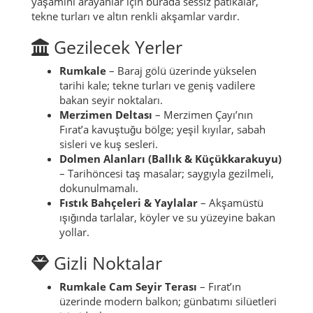
yaşamını arayanlar için burada sessiz patikalar,
tekne turları ve altın renkli akşamlar vardır.
Gezilecek Yerler
Rumkale
– Baraj gölü üzerinde yükselen
tarihi kale; tekne turları ve geniş vadilere
bakan seyir noktaları.
Merzimen Deltası
– Merzimen Çayı’nın
Fırat’a kavuştuğu bölge; yeşil kıyılar, sabah
sisleri ve kuş sesleri.
Dolmen Alanları (Ballık & Küçükkarakuyu)
– Tarihöncesi taş masalar; saygıyla gezilmeli,
dokunulmamalı.
Fıstık Bahçeleri & Yaylalar
– Akşamüstü
ışığında tarlalar, köyler ve su yüzeyine bakan
yollar.
Gizli Noktalar
Rumkale Cam Seyir Terası
– Fırat’ın
üzerinde modern balkon; günbatımı silüetleri