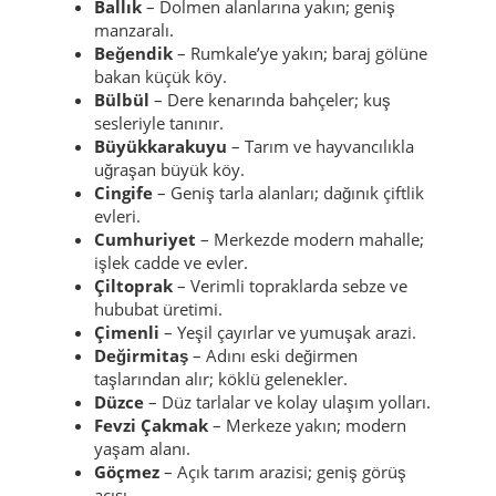
Ballık
– Dolmen alanlarına yakın; geniş
manzaralı.
Beğendik
– Rumkale’ye yakın; baraj gölüne
bakan küçük köy.
Bülbül
– Dere kenarında bahçeler; kuş
sesleriyle tanınır.
Büyükkarakuyu
– Tarım ve hayvancılıkla
uğraşan büyük köy.
Cingife
– Geniş tarla alanları; dağınık çiftlik
evleri.
Cumhuriyet
– Merkezde modern mahalle;
işlek cadde ve evler.
Çiltoprak
– Verimli topraklarda sebze ve
hububat üretimi.
Çimenli
– Yeşil çayırlar ve yumuşak arazi.
Değirmitaş
– Adını eski değirmen
taşlarından alır; köklü gelenekler.
Düzce
– Düz tarlalar ve kolay ulaşım yolları.
Fevzi Çakmak
– Merkeze yakın; modern
yaşam alanı.
Göçmez
– Açık tarım arazisi; geniş görüş
açısı.