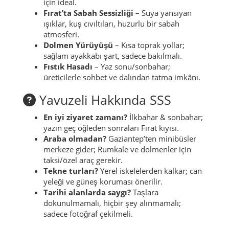
için ideal.
Fırat’ta Sabah Sessizliği
– Suya yansıyan
ışıklar, kuş cıvıltıları, huzurlu bir sabah
atmosferi.
Dolmen Yürüyüşü
– Kısa toprak yollar;
sağlam ayakkabı şart, sadece bakılmalı.
Fıstık Hasadı
– Yaz sonu/sonbahar;
üreticilerle sohbet ve dalından tatma imkânı.
Yavuzeli Hakkında SSS
En iyi ziyaret zamanı?
İlkbahar & sonbahar;
yazın geç öğleden sonraları Fırat kıyısı.
Araba olmadan?
Gaziantep’ten minibüsler
merkeze gider; Rumkale ve dolmenler için
taksi/özel araç gerekir.
Tekne turları?
Yerel iskelelerden kalkar; can
yeleği ve güneş koruması önerilir.
Tarihi alanlarda saygı?
Taşlara
dokunulmamalı, hiçbir şey alınmamalı;
sadece fotoğraf çekilmeli.