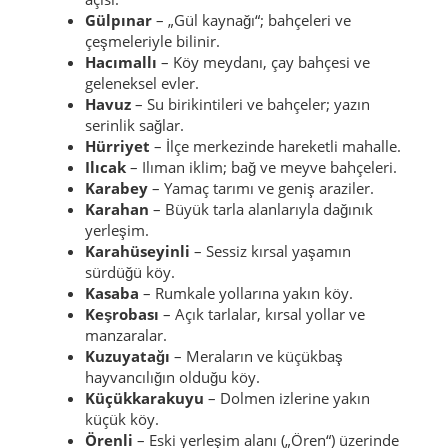
Gülpınar
– „Gül kaynağı“; bahçeleri ve
çeşmeleriyle bilinir.
Hacımallı
– Köy meydanı, çay bahçesi ve
geleneksel evler.
Havuz
– Su birikintileri ve bahçeler; yazın
serinlik sağlar.
Hürriyet
– İlçe merkezinde hareketli mahalle.
Ilıcak
– Ilıman iklim; bağ ve meyve bahçeleri.
Karabey
– Yamaç tarımı ve geniş araziler.
Karahan
– Büyük tarla alanlarıyla dağınık
yerleşim.
Karahüseyinli
– Sessiz kırsal yaşamın
sürdüğü köy.
Kasaba
– Rumkale yollarına yakın köy.
Keşrobası
– Açık tarlalar, kırsal yollar ve
manzaralar.
Kuzuyatağı
– Meraların ve küçükbaş
hayvancılığın olduğu köy.
Küçükkarakuyu
– Dolmen izlerine yakın
küçük köy.
Örenli
– Eski yerleşim alanı („Ören“) üzerinde