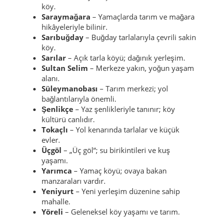
köy.
Saraymağara
– Yamaçlarda tarım ve mağara
hikâyeleriyle bilinir.
Sarıbuğday
– Buğday tarlalarıyla çevrili sakin
köy.
Sarılar
– Açık tarla köyü; dağınık yerleşim.
Sultan Selim
– Merkeze yakın, yoğun yaşam
alanı.
Süleymanobası
– Tarım merkezi; yol
bağlantılarıyla önemli.
Şenlikçe
– Yaz şenlikleriyle tanınır; köy
kültürü canlıdır.
Tokaçlı
– Yol kenarında tarlalar ve küçük
evler.
Üçgöl
– „Üç göl“; su birikintileri ve kuş
yaşamı.
Yarımca
– Yamaç köyü; ovaya bakan
manzaraları vardır.
Yeniyurt
– Yeni yerleşim düzenine sahip
mahalle.
Yöreli
– Geleneksel köy yaşamı ve tarım.