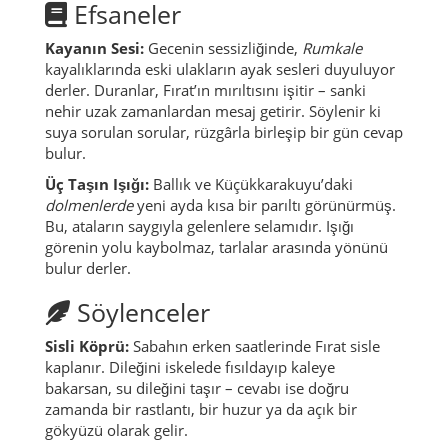
Efsaneler
Kayanın Sesi:
Gecenin sessizliğinde,
Rumkale
kayalıklarında eski ulakların ayak sesleri duyuluyor
derler. Duranlar, Fırat’ın mırıltısını işitir – sanki
nehir uzak zamanlardan mesaj getirir. Söylenir ki
suya sorulan sorular, rüzgârla birleşip bir gün cevap
bulur.
Üç Taşın Işığı:
Ballık ve Küçükkarakuyu’daki
dolmenlerde
yeni ayda kısa bir parıltı görünürmüş.
Bu, ataların saygıyla gelenlere selamıdır. Işığı
görenin yolu kaybolmaz, tarlalar arasında yönünü
bulur derler.
Söylenceler
Sisli Köprü:
Sabahın erken saatlerinde Fırat sisle
kaplanır. Dileğini iskelede fısıldayıp kaleye
bakarsan, su dileğini taşır – cevabı ise doğru
zamanda bir rastlantı, bir huzur ya da açık bir
gökyüzü olarak gelir.