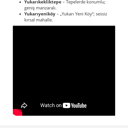
Yukarıkekliktepe
– Tepelerde konumlu;
geniş manzaralı.
Yukarıyeniköy
– „Yukarı Yeni Köy“; sessiz
kırsal mahalle.