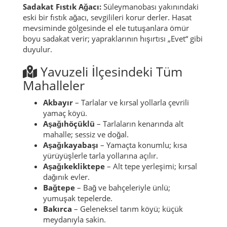
Sadakat Fıstık Ağacı:
Süleymanobası yakınındaki
eski bir fıstık ağacı, sevgilileri korur derler. Hasat
mevsiminde gölgesinde el ele tutuşanlara ömür
boyu sadakat verir; yapraklarının hışırtısı „Evet“ gibi
duyulur.
Yavuzeli İlçesindeki Tüm
Mahalleler
Akbayır
– Tarlalar ve kırsal yollarla çevrili
yamaç köyü.
Aşağıhöçüklü
– Tarlaların kenarında alt
mahalle; sessiz ve doğal.
Aşağıkayabaşı
– Yamaçta konumlu; kısa
yürüyüşlerle tarla yollarına açılır.
Aşağıkekliktepe
– Alt tepe yerleşimi; kırsal
dağınık evler.
Bağtepe
– Bağ ve bahçeleriyle ünlü;
yumuşak tepelerde.
Bakırca
– Geleneksel tarım köyü; küçük
meydanıyla sakin.