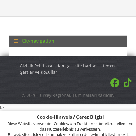
Citynavigation
Gizlilik Politikası
damga
site haritası
temas
Şartlar ve Koşullar
© 2026 Turkey Regional. Tüm hakları saklıdır.
l>
Cookie-Hinweis / Çerez Bilgisi
Diese Website verwendet Cookies, um Funktionen bereitzustellen und
das Nutzererlebnis zu verbessern.
Bu web sitesi, işlevleri sunmak ve kullanıcı deneyimini iyileştirmek için