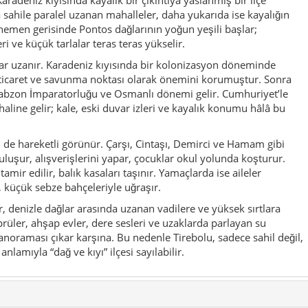
sahile paralel uzanan mahalleler, daha yukarıda ise kayalığın
hemen gerisinde Pontos dağlarının yoğun yeşili başlar;
i ve küçük tarlalar teras teras yükselir.
adar uzanır. Karadeniz kıyısında bir kolonizasyon döneminde
 ticaret ve savunma noktası olarak önemini korumuştur. Sonra
abzon İmparatorluğu ve Osmanlı dönemi gelir. Cumhuriyet’le
e haline gelir; kale, eski duvar izleri ve kayalık konumu hâlâ bu
de hareketli görünür. Çarşı, Cintaşı, Demirci ve Hamam gibi
luşur, alışverişlerini yapar, çocuklar okul yolunda koşturur.
amir edilir, balık kasaları taşınır. Yamaçlarda ise aileler
r, küçük sebze bahçeleriyle uğraşır.
r, denizle dağlar arasında uzanan vadilere ve yüksek sırtlara
öprüler, ahşap evler, dere sesleri ve uzaklarda parlayan su
anoraması çıkar karşına. Bu nedenle Tirebolu, sadece sahil değil,
lamıyla “dağ ve kıyı” ilçesi sayılabilir.