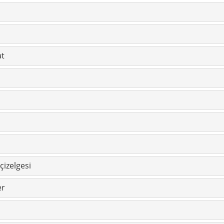
at
çizelgesi
er