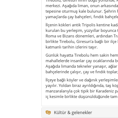
merkezi. Aşağıda liman, onun arkasında 
tepesine oturmuş kale bulunur. Şehrin 
yamaçlarda çay bahçeleri, fındık bahçeler
İlçenin kökleri antik Tripolis kentine k
kurulan bu yerleşim, yüzyıllar boyunca
Roma ve Bizans dönemleri, ardından Tr
birlikte Tirebolu, Giresun’a bağlı bir ilç
katmanlı tarihin izlerini taşır.
Günlük hayatta Tirebolu hem sakin hem 
mahallelerde insanlar çay ocaklarında bu
Aşağıda limanda tekneler yanaşır, ağlar t
bahçelerinde çalışır, çay ve fındık topla
İlçeye bağlı köyler ve dağınık yerleşimle
yayılır. Yoldan biraz ayrıldığında, taş k
manzaralarıyla çok tipik bir Karadeniz p
iç kesimle birlikte düşünüldüğünde tam an
Kültür & gelenekler