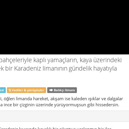
ahçeleriyle kaplı yamaçların, kaya üzerindeki
ek bir Karadeniz limanının gündelik hayatıyla
esi
Vadiler & yürüyüşler
Balıkçı limanı
ri, öğlen limanda hareket, akşam ise kaleden ışıklar ve dalgalar
a ince bir çizginin üzerinde yürüyormuşsun gibi hissedersin.
radeniz kıyısında kayalık bir çıkıntıya yaslanmış bir ilçe