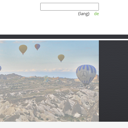
{lang}
de