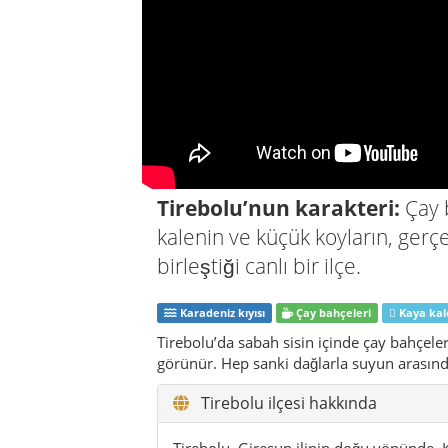
Tirebolu’nun karakteri:
Çay b
kalenin ve küçük koyların, gerç
birleştiği canlı bir ilçe.
Karadeniz kıyısı
Çay bahçeleri
Kaya kal
Tirebolu’da sabah sisin içinde çay bahçele
görünür. Hep sanki dağlarla suyun arasınd
Tirebolu ilçesi hakkında
Tirebolu, Giresun ilinin doğu yönünde, Ka