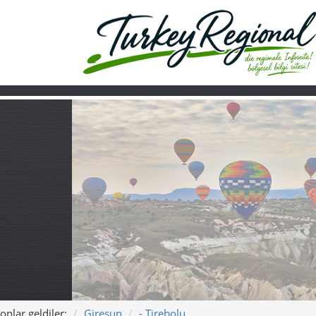
onlar geldiler:
Giresun
- Tirebolu