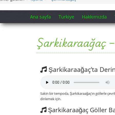
Ana sayfa
Turkiye
Hakkımızda
Şarkikaraağaç – g
Şarkikaraağaç’ta Derin
Sakin bir tempoda, Şarkikaraağaç’ın göllerle çevri
dinlemek için.
Şarkikaraağaç Göller Bah