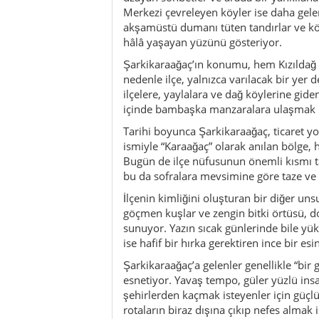
Merkezi çevreleyen köyler ise daha gele
akşamüstü dumanı tüten tandırlar ve köy
hâlâ yaşayan yüzünü gösteriyor.
Şarkikaraağaç’ın konumu, hem Kızıldağ Mi
nedenle ilçe, yalnızca varılacak bir yer 
ilçelere, yaylalara ve dağ köylerine gid
içinde bambaşka manzaralara ulaşma
Tarihi boyunca Şarkikaraağaç, ticaret yo
ismiyle “Karaağaç” olarak anılan bölge,
Bugün de ilçe nüfusunun önemli kısmı t
bu da sofralara mevsimine göre taze ve 
İlçenin kimliğini oluşturan bir diğer uns
göçmen kuşlar ve zengin bitki örtüsü, do
sunuyor. Yazın sıcak günlerinde bile yü
ise hafif bir hırka gerektiren ince bir esi
Şarkikaraağaç’a gelenler genellikle “bir 
esnetiyor. Yavaş tempo, güler yüzlü insa
şehirlerden kaçmak isteyenler için güçlü
rotaların biraz dışına çıkıp nefes almak is