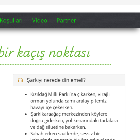
Koşulları
Video
Partner
ir kaçış noktası
Şarkıyı nerede dinlemeli?
Kızıldağ Milli Parkı’na çıkarken, virajlı
orman yolunda camı aralayıp temiz
havayı içe çekerken.
Şarkikaraağaç merkezinden köylere
doğru giderken, yol kenarındaki tarlalara
ve dağ siluetine bakarken.
Sabah erken saatlerde, sessiz bir
kahvaltıda çayınızla birlikte arka planda