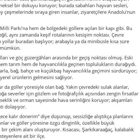
neksel bir dokuyu koruyor; burada sabahları hayvan sesleri,
 çeşmelerinde sıraya giren insanlar, ziyaretçilere Anadolu’nun
lli Parkı’na hem de bölgedeki göllere açılan bir kapı gibi. Bu
değil, aynı zamanda keşif rotalarının kesişim noktası. Çevre
en yollar buradan başlıyor; arabayla ya da minibüsle kısa süre
k mümkün.
lları ve göç güzergâhları arasında bir geçiş noktası olmuş. Eski
 hem tarım hem de hayvancılıkla geçinen toplulukların durağıydı.
arla, bağ, bahçe ve küçükbaş hayvancılıkla geçimini sürdürüyor;
yerel ürünlerin gelmesini sağlıyor.
ur da göller yöresiyle olan bağ. Yakın çevredeki sulak alanlar,
ğa severler için gözlem ve fotoğrafçılık açısından zengin fırsatlar
kseklik ve orman sayesinde hava serinliğini koruyor; akşamları
nti dolaşıyor.
gece kalır dönerim” diye düşünüp, sessizliğe alıştıkça planlarını
nlar ve göller yöresine özgü dinginlik, özellikle büyük
 bir çekim alanı oluşturuyor. Kısacası, Şarkikaraağaç, kalabalık
teyenlere ait bir ilçe.