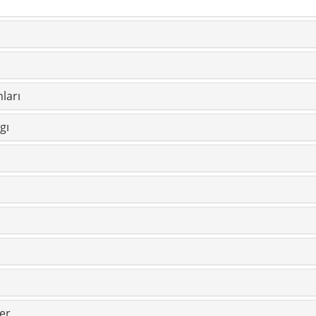
ları
gı
ler