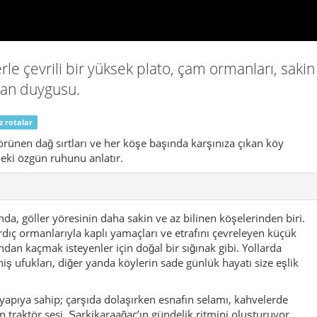
erle çevrili bir yüksek plato, çam ormanları, sakin
aman duygusu.
z rotalar
rünen dağ sırtları ve her köşe başında karşınıza çıkan köy
deki özgün ruhunu anlatır.
a, göller yöresinin daha sakin ve az bilinen köşelerinden biri.
ardıç ormanlarıyla kaplı yamaçları ve etrafını çevreleyen küçük
ğından kaçmak isteyenler için doğal bir sığınak gibi. Yollarda
niş ufukları, diğer yanda köylerin sade günlük hayatı size eşlik
 yapıya sahip; çarşıda dolaşırken esnafın selamı, kahvelerde
 traktör sesi, Şarkikaraağaç’ın gündelik ritmini oluşturuyor.