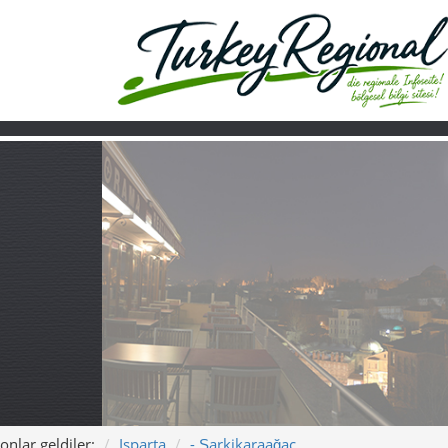
onlar geldiler:
Isparta
- Şarkikaraağaç