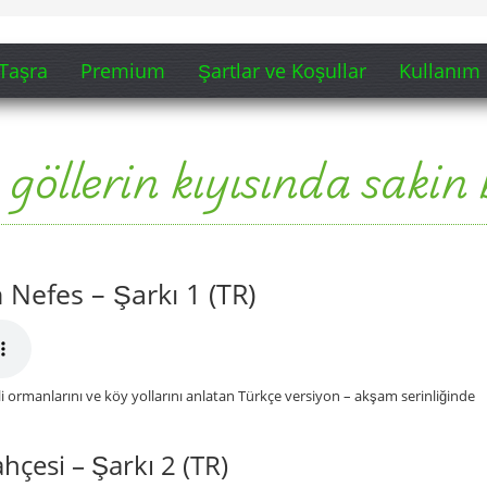
Taşra
Premium
Şartlar ve Koşullar
Kullanım 
öllerin kıyısında sakin b
 Nefes – Şarkı 1 (TR)
li ormanlarını ve köy yollarını anlatan Türkçe versiyon – akşam serinliğinde
çesi – Şarkı 2 (TR)