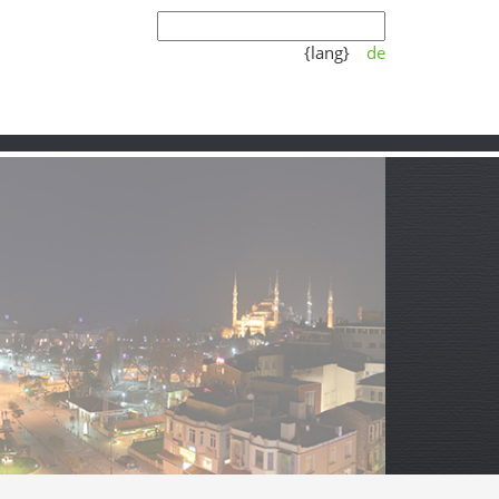
{lang}
de